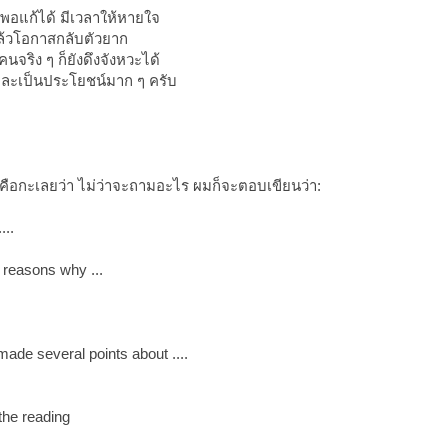
งพอแก้ได้ มีเวลาให้หายใจ
แล้วโอกาสกลับตัวยาก
นจริง ๆ ก็ยังดึงจังหวะได้
ายและเป็นประโยชน์มาก ๆ ครับ
ย คือกะเลยว่า ไม่ว่าจะถามอะไร ผมก็จะตอบเขียนว่า:
...
t reasons why ...
made several points about ....
the reading