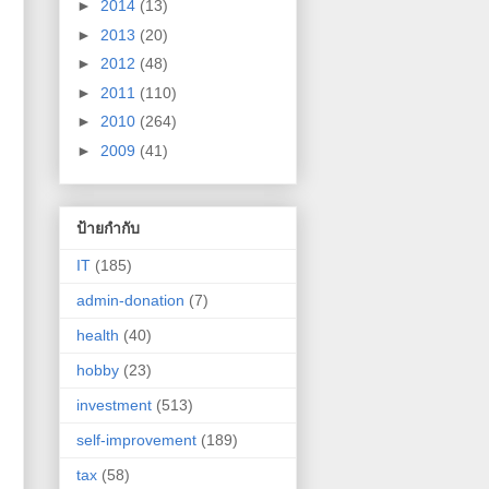
►
2014
(13)
►
2013
(20)
►
2012
(48)
►
2011
(110)
►
2010
(264)
►
2009
(41)
ป้ายกำกับ
IT
(185)
admin-donation
(7)
health
(40)
hobby
(23)
investment
(513)
self-improvement
(189)
tax
(58)