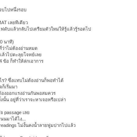
จบไปหนึ่งรอบ
T เลยทีเดียว
ฟดับแล้วกลับไปเตรียมตัวใหม่ให้รู้แล้วรู้รอดไป
0 นาที)
ี่ว่าไม่ต้องอ่านหมด
แล้วไปตะลุยโจทย์เลย
14 ข้อ ก็ทำให้ล่กเอาการ
ไร? ซึ่งแทบไม่ต้องอ่านก็พอทำได้
ก็เริ่มมา
้นก็ต้องออกแรงอ่านกันพอสมควร
งนั้น อยู่ที่ว่าเราจะหาเจอหรือเปล่า
าใจ passage เลย
แนนมาได้ไง...
readings ไม่งั้นคงน้ำลายฟูมปากไปแล้ว