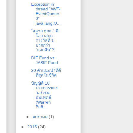
Exception in
thread "AWT-
EventQueue-
0"
java.lang.O...
“สลาก ธกส.” มี
โอกาสถูก
รางวัลที่ 1
มากกว่า
“ออมสิน”?
DIF Fund vs
JASIF Fund
20 คำแนะนำที่ดี
ที่สุดในชีวิต
บัญญัติ 10
ประการของ
วอร์เรน
บัฟเฟตต์​
(Warren
Buff...
►
มกราคม
(1)
►
2015
(24)