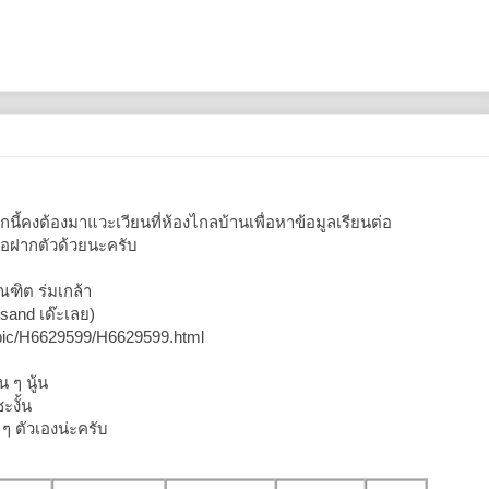
 พักนี้คงต้องมาแวะเวียนที่ห้องไกลบ้านเพื่อหาข้อมูลเรียนต่อ
ื้อฝากตัวด้วยนะครับ
ณฑิต ร่มเกล้า
rsand เด๊ะเลย)
topic/H6629599/H6629599.html
 ๆ นู้น
ะงั้น
ง ๆ ตัวเองน่ะครับ