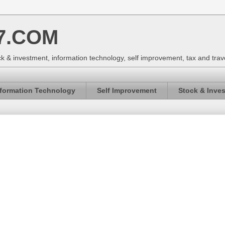
7.COM
k & investment, information technology, self improvement, tax and trav
nformation Technology
Self Improvement
Stock & Inve