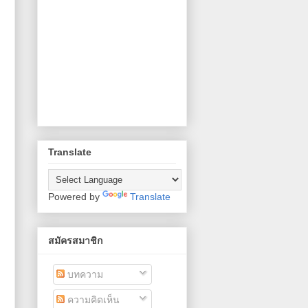
Translate
Powered by
Translate
สมัครสมาชิก
บทความ
ความคิดเห็น