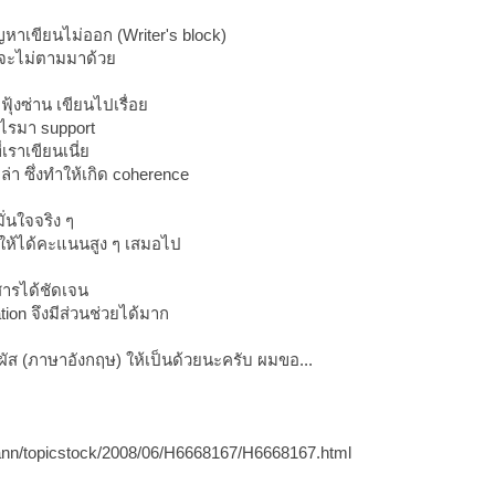
ปัญหาเขียนไม่ออก (Writer's block)
็จะไม่ตามมาด้วย
าฟุ้งซ่าน เขียนไปเรื่อย
ะไรมา support
เราเขียนเนี่ย
่า ซึ่งทำให้เกิด coherence
ั่นใจจริง ๆ
ให้ได้คะแนนสูง ๆ เสมอไป
สารได้ชัดเจน
tion จึงมีส่วนช่วยได้มาก
มผัส (ภาษาอังกฤษ) ให้เป็นด้วยนะครับ ผมขอ...
aibann/topicstock/2008/06/H6668167/H6668167.html