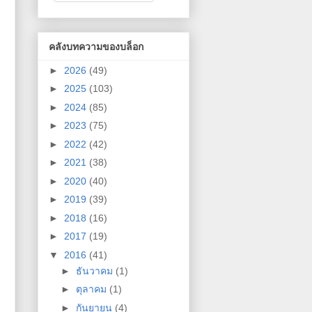
คลังบทความของบล็อก
►
2026
(49)
►
2025
(103)
►
2024
(85)
►
2023
(75)
►
2022
(42)
►
2021
(38)
►
2020
(40)
►
2019
(39)
►
2018
(16)
►
2017
(19)
▼
2016
(41)
►
ธันวาคม
(1)
►
ตุลาคม
(1)
►
กันยายน
(4)