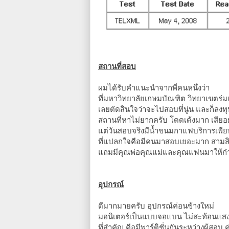
สถานที่สอบ
ผมได้รับคำแนะนำจากพี่คนหนึ่งว่า
ที่มหาวิทยาลัยเกษมบัณฑิต วิทยาเขตร่มเ
เลยตัดสินใจว่าจะไปสอบที่นู่น และก็ลงท
สถานที่หาไม่ยากครับ โดดเด้งมาก เสียอ
แต่วันสอบจริงมีน้ำขนมกาแฟบริการเพียบ 
ที่แปลกใจคือมีคนมาสอบเยอะมาก สามสิ
แถมมีคุณพ่อคุณแม่และคุณแฟนมาให้กำลั
อุปกรณ์
ดีมากมายครับ อุปกรณ์ค่อนข้างใหม่
มอนิเตอร์เป็นแบบจอแบน ไม่สะท้อนแสง
ที่สำคัญ คือมีพาร์ติชั่นกันระหว่างผู้สอบ 