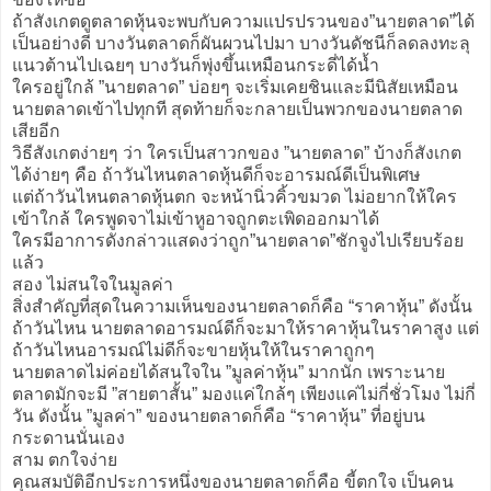
ถ้าสังเกตดูตลาดหุ้นจะพบกับความแปรปรวนของ”นายตลาด”ได้
เป็นอย่างดี บางวันตลาดก็ผันผวนไปมา บางวันดัชนีก็ลดลงทะลุ
แนวต้านไปเฉยๆ บางวันก็พุ่งขึ้นเหมือนกระดี่ได้น้ำ
ใครอยู่ใกล้ ”นายตลาด” บ่อยๆ จะเริ่มเคยชินและมีนิสัยเหมือน
นายตลาดเข้าไปทุกที สุดท้ายก็จะกลายเป็นพวกของนายตลาด
เสียอีก
วิธีสังเกตง่ายๆ ว่า ใครเป็นสาวกของ ”นายตลาด” บ้างก็สังเกต
ได้ง่ายๆ คือ ถ้าวันไหนตลาดหุ้นดีก็จะอารมณ์ดีเป็นพิเศษ
แต่ถ้าวันไหนตลาดหุ้นตก จะหน้านิ่วคิ้วขมวด ไม่อยากให้ใคร
เข้าใกล้ ใครพูดจาไม่เข้าหูอาจถูกตะเพิดออกมาได้
ใครมีอาการดังกล่าวแสดงว่าถูก”นายตลาด”ชักจูงไปเรียบร้อย
แล้ว
สอง ไม่สนใจในมูลค่า
สิ่งสำคัญที่สุดในความเห็นของนายตลาดก็คือ “ราคาหุ้น” ดังนั้น
ถ้าวันไหน นายตลาดอารมณ์ดีก็จะมาให้ราคาหุ้นในราคาสูง แต่
ถ้าวันไหนอารมณ์ไม่ดีก็จะขายหุ้นให้ในราคาถูกๆ
นายตลาดไม่ค่อยได้สนใจใน ”มูลค่าหุ้น” มากนัก เพราะนาย
ตลาดมักจะมี ”สายตาสั้น” มองแค่ใกล้ๆ เพียงแค่ไม่กี่ชั่วโมง ไม่กี่
วัน ดังนั้น ”มูลค่า” ของนายตลาดก็คือ “ราคาหุ้น” ที่อยู่บน
กระดานนั่นเอง
สาม ตกใจง่าย
คุณสมบัติอีกประการหนึ่งของนายตลาดก็คือ ขี้ตกใจ เป็นคน