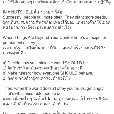
มาใช้ได้เองตรงๆ เราเพียงแค่ต้อง เข้าใจและลองค่อย ๆ ปฏิบัติดู
IN A NUTSHELL สั้น ๆ ง่าย ๆ ก็คือ
Successful people fail more often. They plant more seeds.
ผู้คนที่ประสบความสำเร็จก็ล้มเหลวได้บ่อย แต่พวกเค้าก็ใช้เมล็ด
พันธุ์มากกว่า (ถึงจะประสบความสำเร็จ)
When Things Are Beyond Your Control here’s a recipe for
permanent misery….......
เวลาอะไร ๆ ไม่ได้เป็นอย่างที่คิด… สูตรสำเร็จของคนที่ไร้ซึ่ง
ความสุขก็คือ
a) Decide how you think the world SHOULD be.
1) ตัดสินว่า โลกมันควรจะเป็นอย่างนั้น อย่างนี้
b) Make rules for how everyone SHOULD behave.
2) ตั้งกฎเกณฑ์ว่าผู้คนควรจะทำตัวยังไง
Then, when the world doesn’t obey your rules, get angry!
That’s what miserable people do!
และ.. เมื่ออะไร ๆ ไม่เป็นไปตามกฎของคุณ… ก็โกรธซะ !! นั่น
แหละ คือสิ่งที่คนไร้ความสุขเค้าทำกัน
Let’s say you expect that: เอาเป็นว่า ถ้าคุณคาดหวังว่า