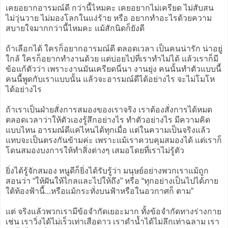
เคยอยากอารมณ์ดี กว่านี้ไหมคะ เคยอยากไม่เครียด ไม่สับสน
ไม่วุ่นวาย ไม่มองโลกในแง่ร้าย หรือ อยากทำอะไรด้วยความ
สบายใจมากกว่านี้ไหมคะ แม้สักนิดก็ยังดี
ถ้าเลือกได้ ใครก็อยากอารมณ์ดี ตลอดเวลา เป็นคนน่ารัก น่าอยู่
ใกล้ ใครก็อยากทำงานด้วย แต่บ่อยไปที่เราทำไม่ได้ แล้วเราก็มี
ข้อแก้ตัวว่า เพราะงานมันเครียดนี่นา งานยุ่ง คนนั้นทำตัวแบบนี้
คนนี้พูดกับเราแบบนั้น แล้วจะอารมณ์ดีได้อย่างไร จะไม่โมโห
ได้อย่างไร
ถ้าเราเป็นฝ่ายสั่งการสมองของเราจริง เราต้องสั่งการได้หมด
ตลอดเวลาว่าให้ตัวเองรู้สึกอย่างไร ทำตัวอย่างไร มีความคิด
แบบไหน อารมณ์ดีแค่ไหนได้ทุกเมื่อ แต่ในความเป็นจริงแล้ว
แทบจะเป็นตรงกันข้ามค่ะ เพราะแม้เราควบคุมสมองได้ แต่เราก็
โดนสมองบงการให้ทำสิ่งต่างๆ เสมอโดยที่เราไม่รู้ตัว
ยิ่งได้รู้จักสมอง หนูดีก็ยิ่งได้รับรู้ว่า มนุษย์อย่างพวกเราแม้ถูก
สอนว่า “ให้ฝันให้ไกลและไปให้ถึง” หรือ “ทุกอย่างเป็นไปได้ภาย
ใต้ท้องฟ้านี้...หรือแม้กระทั่งบนฟ้าหรือในอวกาศก็ ตาม”
แต่ จริงแล้วพวกเรามีข้อจำกัดเยอะมาก ทั้งข้อจำกัดทางร่างกาย
เช่น เราวิ่งได้ไม่เร็วเท่าเสือดาว เราดำน้ำได้ไม่ลึกเท่าฉลาม เรา