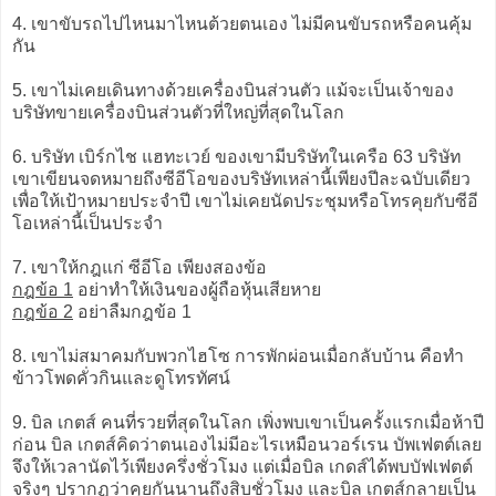
4. เขาขับรถไปไหนมาไหนต้วยตนเอง ไม่มีคนขับรถหรือคนคุ้ม
กัน
5. เขาไม่เคยเดินทางด้วยเครื่องบินส่วนตัว แม้จะเป็นเจ้าของ
บริษัทขายเครื่องบินส่วนตัวที่ใหญ่ที่สุดในโลก
6. บริษัท เบิร์กไช แฮทะเวย์ ของเขามีบริษัทในเครือ 63 บริษัท
เขาเขียนจดหมายถึงซีอีโอของบริษัทเหล่านี้เพียงปีละฉบับเดียว
เพื่อให้เป้าหมายประจำปี เขาไม่เคยนัดประชุมหรือโทรคุยกับซีอี
โอเหล่านี้เป็นประจำ
7. เขาให้กฎแก่ ซีอีโอ เพียงสองข้อ
กฎข้อ 1
อย่าทำให้เงินของผู้ถือหุ้นเสียหาย
กฎข้อ 2
อย่าลืมกฎข้อ 1
8. เขาไม่สมาคมกับพวกไฮโซ การพักผ่อนเมื่อกลับบ้าน คือทำ
ข้าวโพดคั่วกินและดูโทรทัศน์
9. บิล เกตส์ คนที่รวยที่สุดในโลก เพิ่งพบเขาเป็นครั้งแรกเมื่อห้าปี
ก่อน บิล เกตส์คิดว่าตนเองไม่มีอะไรเหมือนวอร์เรน บัพเฟตต์เลย
จึงให้เวลานัดไว้เพียงครึ่งชั่วโมง แต่เมื่อบิล เกดส์ได้พบบัฟเฟตต์
จริงๆ ปรากฏว่าคุยกันนานถึงสิบชั่วโมง และบิล เกตส์กลายเป็น