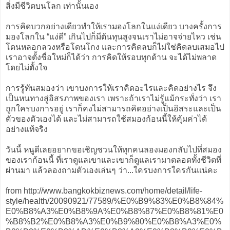
สิ่งมีชีวิตบนโลก เท่านั้นเอง
การคิดบวกอย่างเดียวทำให้เรามองโลกในแง่เดียว บางครั้งการ
มองโลกใน “แง่ดี” เกินไปก็มีต้นทุนสูงจนเราไม่อาจจ่ายไหว เช่น
โดนหลอกลวงหรือโดนโกง และการคิดลบก็ไม่ใช่คิดลบเสมอไป
เราอาจตั้งชื่อใหม่ก็ได้ว่า การคิดให้รอบทุกด้าน จะได้ไม่พลาด
โดยไม่ตั้งใจ
การรู้ทันสมองว่า เขาบงการให้เราคิดอะไรและคิดอย่างไร จึง
เป็นหนทางสู่อิสรภาพของเรา เพราะถ้าเราไม่รู้แม้กระทั่งว่า เรา
ถูกใครบงการอยู่ เราก็คงไม่สามารถคิดอย่างเป็นอิสระและเป็น
ตัวของตัวเองได้ และไม่สามารถใช้สมองก้อนนี้ให้คุ้มค่าได้
อย่างแท้จริง
วันนี้ หนูดีเลยอยากขอเชิญชวนให้ทุกคนลองมองกลับไปที่สมอง
ของเราก้อนนี้ ที่เราดูแลเขาและเขาก็ดูแลเรามาตลอดทั้งชีวิตที่
ผ่านมา แล้วลองถามตัวเองเล่นๆ ว่า...ใครบงการใครกันแน่คะ
from http://www.bangkokbiznews.com/home/detail/life-
style/health/20090921/77589/%E0%B9%83%E0%B8%84%
E0%B8%A3%E0%B8%9A%E0%B8%87%E0%B8%81%E0
%B8%B2%E0%B8%A3%E0%B9%80%E0%B8%A3%E0%