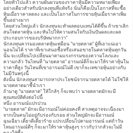
โดยทั่วไปแล้ว ความผันผวนของราคาหุ้นมีความหมายเพียง
อย่างเดียวสำหรับนักลงทุนที่แท้จริง นั่นก็คือเป็นโอกาสที่จะซื้อ
หุ้นเมื่อราคาลดลง และเป็นโอกาสในการขายหุ้นเมื่อราคาเพิ่ม
ขึ้นอย่างมาก
โดยส่วนใหญ่แล้ว นักลงทุนจะทำผลตอบแทนได้ดีขึ้น ถ้าเขาเลิก
สนใจตลาดหุ้น และหันไปให้ความสนใจกับเงินปันผลและผล
ประกอบการของบริษัทมากกว่า”
นักลงทุนควรมองตลาดหุ้นเหมือน ”นายตลาด” ผู้ที่เอาแน่เอา
นอนไม่ได้ ราคาที่เขาเสนอซื้อหรือเสนอขายในตลาดหุ้นทุกวัน
นั้น จะเปลี่ยนไปเปลี่ยนมาตามแรงกรรมของความโลภและ
ความกลัว วันไหนที่ ”นายตลาด” อารมณ์ดีก็จะมาให้ราคาหุ้นใน
ราคาที่สูง วันไหนที่เขาอารมณ์ไม่ดี เขาก็จะเทขายหุ้นอย่างกับ
ไม่มีวันพรุ่งนี้
ดังนั้น นักลงทุนสามารถหาประโยชน์จากนายตลาดได้ ไม่ใช่ให้
นายตลาดมาชี้นำเรา
ถ้ามาดู ”นายตลาด” ให้ใกล้ๆ ก็จะพบว่า นายตลาดมักจะมี
คุณสมบัติดังต่อไปนี้
หนึ่ง อารมณ์แปรปวน
“นายตลาด” มักจะมีอารมณ์ไม่ค่อยคงที่ สาเหตุอาจจะเนื่องมา
จากเป็นคนไม่อยู่กับร่องกับรอย ส่วนใหญ่มักจะมีอารมณ์
ฉุนเฉียว เดี๋ยวดีเดี๋ยวร้าย แปรเปลี่ยนไปตามอารมณ์ แต่ถ้าวัน
ไหนอารมณ์ดีๆ ก็จะมาให้ราคาหุ้นสูงๆ ราวกับว่ากลัวจะไม่มี
ของให้ซื้อ