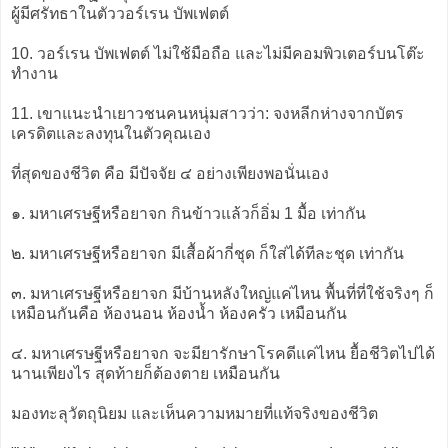
ผู้มีศรัทธาในตัววอร์เรน บัพเฟตต์
10. วอร์เรน บัพเฟตต์ ไม่ใช้มือถือ และไม่มีคอมพิวเตอร์บนโต๊ะ
ทำงาน
11. เขาแนะนำเยาวชนคนหนุ่มสาวว่า: จงหลีกห่างจากบัตร
เครดิตและลงทุนในตัวคุณเอง
ที่สุดของชีวิต คือ มีปัจจัย ๔ อย่างเพียงพอนั่นเอง
๑. มหาเศรษฐีหรือยาจก กินข้าวแล้วก็อิ่ม 1 มื้อ เท่ากัน
๒. มหาเศรษฐีหรือยาจก มีเสื้อผ้ากี่ชุด ก็ใส่ได้ทีละชุด เท่ากัน
๓. มหาเศรษฐีหรือยาจก มีบ้านหลังใหญ่แค่ไหน พื้นที่ที่ใช้จริงๆ ก็
เหมือนกันคือ ห้องนอน ห้องน้ำ ห้องครัว เหมือนกัน
๔. มหาเศรษฐีหรือยาจก จะมียารักษาโรคดีแค่ไหน ยื้อชีวิตไปได้
นานเพียงไร สุดท้ายก็ต้องตาย เหมือนกัน
มองทะลุวัตถุนิยม และเห็นความหมายที่แท้จริงของชีวิต