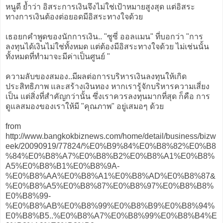
หนูดี ย้ำว่า อิสระการเงินจึงไม่ใช่เป้าหมายสูงสุด แต่อิสระ
ทางการเงินต้องต่อยอดมีอิสระทางใจด้วย
เธอยกคำพูดของนักการเงิน.. "ซูซี่ ออลแมน" ที่บอกว่า "การ
ลงทุนได้เงินไม่ใช่ทั้งหมด แต่ต้องมีอิสระทางใจด้วย ไม่เช่นนั้น
ทั้งหมดที่ทำมาจะมีค่าเป็นศูนย์ "
ความลับของสมอง..มีผลต่อการบริหารเงินลงทุนให้เกิด
ประสิทธิภาพ และสร้างเงินทอง หากเรารู้จักบริหารความเสี่ยง
เป็น แต่สิ่งที่สำคัญกว่านั้น ซึ่งเราควรลงทุนมากที่สุด ก็คือ การ
ดูแลสมองของเราให้มี "คุณภาพ" อยู่เสมอๆ ด้วย
from
http://www.bangkokbiznews.com/home/detail/business/bizw
eek/20090919/77824/%E0%B9%84%E0%B8%82%E0%B8
%84%E0%B8%A7%E0%B8%B2%E0%B8%A1%E0%B8%
A5%E0%B8%B1%E0%B8%9A-
%E0%B8%AA%E0%B8%A1%E0%B8%AD%E0%B8%87&
%E0%B8%A5%E0%B8%87%E0%B8%97%E0%B8%B8%
E0%B8%99-
%E0%B8%AB%E0%B8%99%E0%B8%B9%E0%B8%94%
E0%B8%B5..%E0%B8%A7%E0%B8%99%E0%B8%B4%E