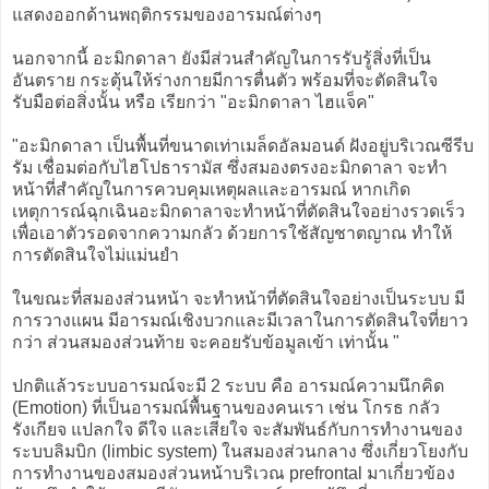
แสดงออกด้านพฤติกรรมของอารมณ์ต่างๆ
นอกจากนี้ อะมิกดาลา ยังมีส่วนสำคัญในการรับรู้สิ่งที่เป็น
อันตราย กระตุ้นให้ร่างกายมีการตื่นตัว พร้อมที่จะตัดสินใจ
รับมือต่อสิ่งนั้น หรือ เรียกว่า "อะมิกดาลา ไฮแจ็ค"
"อะมิกดาลา เป็นพื้นที่ขนาดเท่าเมล็ดอัลมอนด์ ฝังอยู่บริเวณซีรีบ
รัม เชื่อมต่อกับไฮโปธารามัส ซึ่งสมองตรงอะมิกดาลา จะทำ
หน้าที่สำคัญในการควบคุมเหตุผลและอารมณ์ หากเกิด
เหตุการณ์ฉุกเฉินอะมิกดาลาจะทำหน้าที่ตัดสินใจอย่างรวดเร็ว
เพื่อเอาตัวรอดจากความกลัว ด้วยการใช้สัญชาตญาณ ทำให้
การตัดสินใจไม่แม่นยำ
ในขณะที่สมองส่วนหน้า จะทำหน้าที่ตัดสินใจอย่างเป็นระบบ มี
การวางแผน มีอารมณ์เชิงบวกและมีเวลาในการตัดสินใจที่ยาว
กว่า ส่วนสมองส่วนท้าย จะคอยรับข้อมูลเข้า เท่านั้น "
ปกติแล้วระบบอารมณ์จะมี 2 ระบบ คือ อารมณ์ความนึกคิด
(Emotion) ที่เป็นอารมณ์พื้นฐานของคนเรา เช่น โกรธ กลัว
รังเกียจ แปลกใจ ดีใจ และเสียใจ จะสัมพันธ์กับการทำงานของ
ระบบลิมบิก (limbic system) ในสมองส่วนกลาง ซึ่งเกี่ยวโยงกับ
การทำงานของสมองส่วนหน้าบริเวณ prefrontal มาเกี่ยวข้อง