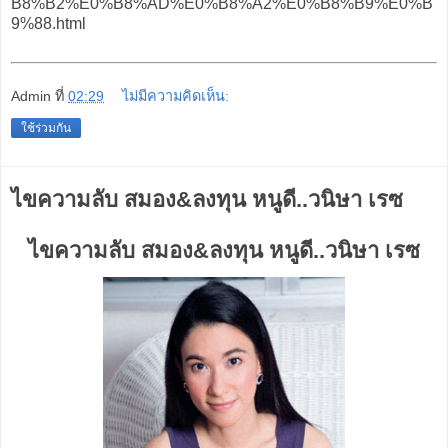
B8%B2%E0%B8%AD%E0%B8%A2%E0%B8%B9%E0%B
9%88.html
Admin
ที่
02:29
ไม่มีความคิดเห็น:
ใช้ร่วมกัน
ไขความลับ สมอง&ลงทุน หนูดี..วนิษา เรซ
ไขความลับ สมอง&ลงทุน หนูดี..วนิษา เรซ