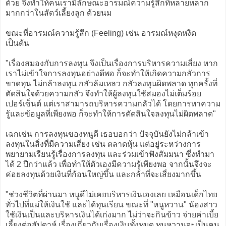
ด้วย จึงทำให้คนเรามีลักษณะอารมณ์ความรู้สึกที่หลายหลาก
มากกว่าในสัตว์เลี้ยงลูก ด้วยนม
ขณะที่อารมณ์ความรู้สึก (Feeling) เช่น อารมณ์หงุดหงิด
เป็นต้น
"เรื่องสมองกับการลงทุน จึงเป็นเรื่องการบริหารความเสี่ยง หาก
เราไม่เข้าใจการลงทุนอย่างดีพอ ก็จะทำให้เกิดความกลัวการ
ขาดทุน ไม่กล้าลงทุน กลัวล้มเหลว กลัวลงทุนผิดพลาด ทุกครั้งที่
ตัดสินใจด้วยความกลัว จึงทำให้ผู้ลงทุนใช้สมองไม่เต็มร้อย
เปอร์เซ็นต์ แต่เราสามารถบริหารความกลัวได้ โดยการหาความ
รู้และข้อมูลที่เพียงพอ ก็จะทำให้การตัดสินใจลงทุนไม่ผิดพลาด"
เฉกเช่น การลงทุนของหนูดี เธอบอกว่า ปัจจุบันยังไม่กล้าเข้า
ลงทุนในสิ่งที่มีความเสี่ยง เช่น ตลาดหุ้น แต่อยู่ระหว่างการ
พยายามเรียนรู้เรื่องการลงทุน และร่วมเข้าฟังสัมมนา ซึ่งทำมา
ได้ 2 ปีกว่าแล้ว เพื่อทำให้ตัวเองมีความรู้เพียงพอ จากนั้นจึงจะ
ค่อยลงทุนด้วยเงินที่ก้อนใหญ่ขึ้น และกล้าที่จะเสี่ยงมากขึ้น
"ช่วงชีวิตที่ผ่านมา หนูดีไม่เคยบริหารเงินเองเลย เหมือนเด็กไทย
ทั่วไปที่แม่ให้เงินใช้ และได้ทุนเรียน ขณะที่ "หนูหวาน" น้องสาว
ใช้เงินเป็นและบริหารเงินได้เก่งมาก ไม่ว่าจะกินข้าว จ่ายค่าเบี้ย
เลี้ยงต่อสัปดาห์ เรื่องเกี่ยวกับเรื่องเงินทั้งหมด หนูหวานจะเป็นคน