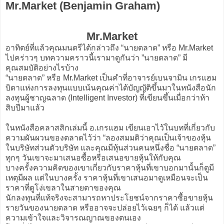
Mr.Market (Benjamin Graham)
Mr.Market
อาทิตย์ที่แล้วคุณมนตรีได้กล่าวถึง “นายตลาด” หรือ Mr.Market
ไปคร่าวๆ บทความคราวนี้เรามาดูกันว่า ”นายตลาด” มี
คุณสมบัติอย่างไรบ้าง
“นายตลาด” หรือ Mr.Market เป็นคำที่อาจารย์เบนจามิน เกรแฮม
บิดาแห่งการลงทุนแบบเน้นคุณค่าได้บัญญัติขึ้นมาในหนังสือนัก
ลงทุนผู้ชาญฉลาด (Intelligent Investor) ที่เขียนขึ้นเมื่อกว่าห้า
สิบปีมาแล้ว
ในหนังสือคลาสสิกเล่มนี้ อ.เกรแฮม เขียนเอาไว้ในบทที่เกี่ยวกับ
ความผันผวนของตลาดไว้ว่า “ลองสมมติว่าคุณเป็นเจ้าของหุ้น
ในบริษัทส่วนตัวบริษัท และคุณมีหุ้นส่วนคนหนึ่งชื่อ “นายตลาด”
ทุกๆ วันเขาจะมาเสนอซื้อหรือเสนอขายหุ้นให้กับคุณ
บางครั้งความคิดของเขาเกี่ยวกับราคาหุ้นที่เขาบอกมานั้นก็ดูมี
เหตุมีผล แต่ในบางครั้ง ราคาหุ้นที่เขาเสนอมาดูเหมือนจะเป็น
ราคาที่ดูโง่เขลาในสายตาของคุณ
นักลงทุนที่แท้จริงจะสามารถหาประโยชน์จากราคาซื้อขายหุ้น
รายวันของนายตลาด หรืออาจจะปล่อยไว้เฉยๆ ก็ได้ แล้วแต่
ความเข้าใจและวิจารณญาณของตนเอง