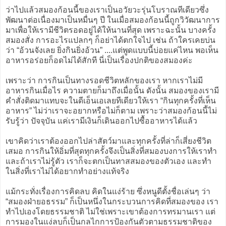
ว่าไปแล้วสมองก้อนนี้ของเราเป็นอวัยวะรุ่นโบราณทีเดียวซึ่ง
พัฒนาต่อเนื่องมาเป็นหมื่นๆ ปี ในเมื่อสมองก้อนนี้ถูกวิวัฒนาการ
มาเพื่อให้เรามีชีวิตรอดอยู่ได้ให้นานที่สุด เพราะฉะนั้น บางครั้ง
สมองสั่ง การอะไรแปลกๆ ก็อย่าได้ตกใจไป เช่น ถ้าใครเคยบ่น
ว่า “อ้วนจังเลย ยิ่งกินยิ่งอ้วน” ....แต่พูดแบบนี้บ่อยแค่ไหน พอเห็น
อาหารอร่อยก็อดไม่ได้สักที นี่เป็นเรื่องปกติของสมองค่ะ
เพราะว่า การกินเป็นทางรอดชีวิตหลักของเรา หากเราไม่มี
อาหารกินเมื่อไร ความตายก็มาถึงเมื่อนั้น ดังนั้น สมองของเรามี
คำสั่งติดมาแทบจะในดีเอ็นเอเลยทีเดียวให้เรา “กินทุกครั้งที่เห็น
อาหาร” ไม่ว่าเราจะอยากหรือไม่ก็ตาม เพราะว่าสมองก้อนนี้ไม่
รับรู้ว่า ปัจจุบัน แค่เรามีเงินก็เดินออกไปซื้ออาหารได้แล้ว
เขาคิดว่าเราต้องออกไปล่าสัตว์มาและทุกครั้งที่ล่าก็เสี่ยงชีวิต
เสมอ การกินให้อิ่มที่สุดทุกครั้งจึงเป็นสิ่งที่สมองบงการให้เราทำ
และถ้าเราไม่รู้ตัว เราก็จะตกเป็นทาสสมองของตัวเอง และทำ
ในสิ่งที่เราไม่ได้อยากทำอย่างแท้จริง
แม้กระทั่งเรื่องการคิดลบ คิดในแง่ร้าย ซึ่งหนูดีตั้งชื่อเล่นๆ ว่า
“สมองฝ่ายอธรรม” ก็เป็นหนึ่งในกระบวนการคิดที่สมองของ เรา
ทำไปเองโดยธรรมชาติ ไม่ใช่เพราะเขาต้องการทรมานเรา แต่
การมองในแง่ลบก็เป็นกลไกการป้องกันตัวตามธรรมชาติของ