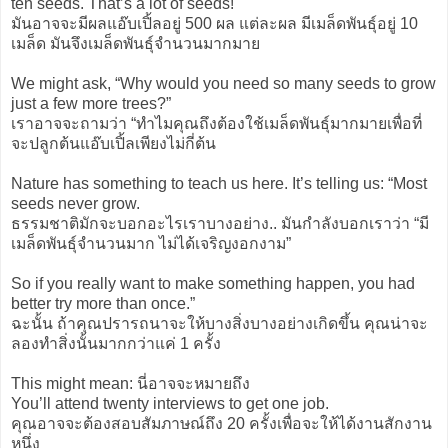
ten seeds. That’s a lot of seeds!
มันอาจจะมีผลแอ๊บเปิ้ลอยู่ 500 ผล แต่ละผล มีเมล็ดพันธุ์อยู่ 10
เมล็ด มันจึงเมล็ดพันธุ์จำนวนมากมาย
We might ask, “Why would you need so many seeds to grow
just a few more trees?”
เราอาจจะถามว่า “ทำไมคุณถึงต้องใช้เมล็ดพันธุ์มากมายเพื่อที่
จะปลูกต้นแอ๊บเปิ้ลเพียงไม่กี่ต้น
Nature has something to teach us here. It’s telling us: “Most
seeds never grow.
ธรรมชาติมักจะบอกอะไรเราบางอย่าง.. มันกำลังบอกเราว่า “มี
เมล็ดพันธุ์จำนวนมาก ไม่ได้เจริญงอกงาม”
So if you really want to make something happen, you had
better try more than once.”
ฉะนั้น ถ้าคุณปรารถนาจะให้บางสิ่งบางอย่างเกิดขึ้น คุณน่าจะ
ลองทำสิ่งนั้นมากกว่าแค่ 1 ครั้ง
This might mean: นี่อาจจะหมายถึง
You’ll attend twenty interviews to get one job.
คุณอาจจะต้องสอบสัมภาษณ์ถึง 20 ครั้งเพื่อจะให้ได้งานสักงาน
หนึ่ง