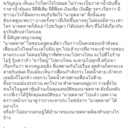
ขวัญอ่อน เห็นอะไรก็ตกใจไปหมด ไม่ว่าจะเป็นราคาน้ำมันขึ้น
ราคาน้ำมันลง จีดีพีเพิ่ม จีดีพีลด เงินเฟ้อ เงินฝืด ฯลฯ เรียกว่า มี
ข่าวอะไรก็มีผลกระทบกับจิตใจ ”นายตลาด” ทั้งนั้นเลย
สังเกตดูจะพบว่า บางครั้งข่าวที่เกิดขึ้นอาจจะไม่ค่อยมีสาระเท่า
ไหร่ นายตลาดก็ยังเอาไปขวัญผวาได้บ่อยๆ ทั้งๆ ที่ไม่ได้เกี่ยวกับ
ธุรกิจสักเท่าไหร่เลย
สี่ มีสัญชาตญาณหมู่
“นายตลาด” ไม่ชอบอยู่คนเดียว เรียกว่าเป็นคนชอบเข้าสังคม
เพื่อนเฮไปไหนก็จะเฮไปนั่น ดูๆ ไปแล้วบางทีอาจจะเข้าข่ายชอบ
ตามกระแส ไม่ค่อยได้ดูว่าทิศทางจะไปทางไหน จะไปดีไปร้าย
ไม่รู้ รู้แต่ว่าถ้า ”ขาใหญ่” ไปทางไหน จะตามไปทุกที่ ฝรั่งเขา
เรียกกันว่า พวกหนูเลมมิ่ง ที่แห่ตามกันไปเรื่อย สุดท้ายก็ตกทะเล
ตายกันหมด ถึงแม้จะเห็นว่าเพื่อนกำลังกระโดดน้ำตาย เจ้าพวก
เลมมิ่งก็ไม่กลัว เลยกระโดดน้ำตายตามเพื่อนไปด้วย
ทั้งอารมณ์แปรปรวน ตกใจง่าย ทำตามคนหมู่มาก รวมทั้งไม่
สนใจในมูลค่าหุ้นล้วนเป็นคุณสมบัติของนายตลาด ดังนั้นหลัง
จากที่เราได้รู้จักคุณสมบัติของ ”นายตลาด” ไปแล้ว บทความ
คราวหน้าเรามาดูว่าเราจะหาประโยชน์จาก ”นายตลาด” ได้
อย่างไร
หรือถ้าไม่อยากตกอยู่ใต้อำนาจของนายตลาดต้องทำอย่างไร
บ้าง