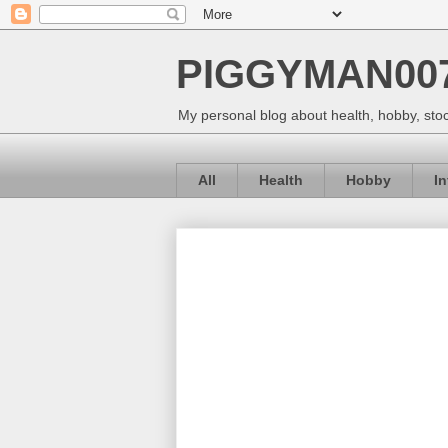
PIGGYMAN00
My personal blog about health, hobby, stoc
All
Health
Hobby
I