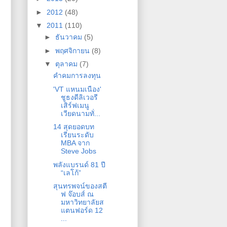
►
2012
(48)
▼
2011
(110)
►
ธันวาคม
(5)
►
พฤศจิกายน
(8)
▼
ตุลาคม
(7)
คำคมการลงทุน
'VT แหนมเนือง'
ชูธงดีลิเวอรี
เสิร์ฟเมนู
เวียดนามทั่...
14 สุดยอดบท
เรียนระดับ
MBA จาก
Steve Jobs
พลังแบรนด์ 81 ปี
“เลโก้”
สุนทรพจน์ของสตี
ฟ จ๊อบส์ ณ
มหาวิทยาลัยส
แตนฟอร์ด 12
...