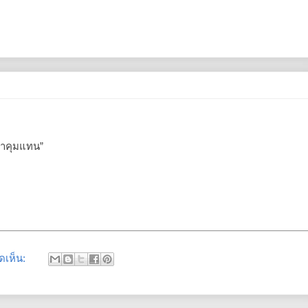
ะมาคุมแทน”
ดเห็น: