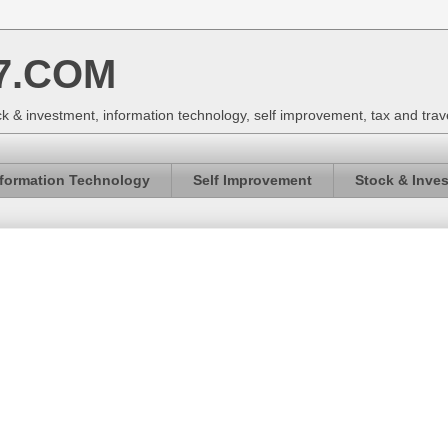
7.COM
k & investment, information technology, self improvement, tax and trav
nformation Technology
Self Improvement
Stock & Inve