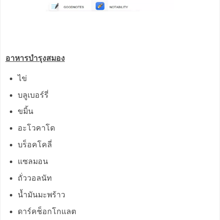
อาหารบำรุงสมอง
ไข่
บลูเบอร์รี่
ขมิ้น
อะโวคาโด
บร็อคโคลี่
แซลมอน
ถั่ววอลนัท
น้ำมันมะพร้าว
ดาร์คช็อกโกแลต