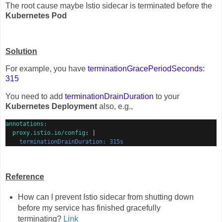
The root cause maybe Istio sidecar is terminated before the
Kubernetes Pod
Solution
For example, you have
terminationGracePeriodSeconds:
315
You need to add
terminationDrainDuration
to your
Kubernetes Deployment
also, e.g.,
annotations:
  proxy.istio.io/config
: |
    terminationDrainDuration: 315s
Reference
How can I prevent Istio sidecar from shutting down
before my service has finished gracefully
terminating?
Link