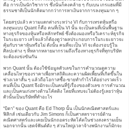
คือ การเป็นนักวิชาการ ซึ่งนั่นก็คงคล้าย ๆ กับเบน เกรแฮมที่มี
ธรรมชาติเป็นนักคิดมากกว่าการหาเงินจากการลงทุนมาก ๆ
โดยสรุปแล้ว ความแตกต่างระหว่าง VI กับการเทรดหุ้นหรือ
ลงทุนแบบ Quant ก็คือ คนที่เป็น VI นั้น จะเป็นคนที่เน้นพื้นฐาน
ทางธุรกิจของหุ้นหรือหลักทรัพย์ ซึ่งต้องมองหรือวิเคราะห์ธุรกิจ
ในระยะยาว เสร็จแล้วก็ต้องดูว่าผลประกอบการในระยะยาวจะ
คุ้มกับราคาหุ้นหรือไม่ ดังนั้น คนที่จะเป็น VI จะต้องรอบรู้ใน
ศิลปะต่าง ๆ ที่หลากหลายมากรวมถึงเรื่องทางธุรกิจที่ทุกบริษัท
จะต้องแข่งขันกัน
พวก Quant นั้น ต้องใช้ข้อมูลตัวเลขในการคำนวณดูความ
เคลื่อนไหวของราคาเพื่อหาสถิติและความผิดเพี้ยนที่เกิดขึ้นใน
ช่วงเวลาสั้น ๆ แล้วถือโอกาสซื้อ-ขายทำกำไรได้อย่างรวดเร็ว
คนที่เป็น Quant จึงมักจะเป็นคนที่รู้เรื่องของตัวเลข การคำนวณ
และเป็นคนเก่งทางด้านโค้ดดิง โดยที่แทบจะไม่ต้องรู้เลยว่าหุ้น
ตัวนั้นเป็นบริษัทที่ทำอะไร
“บิดา” ของ Quant คือ Ed Thorp นั้น เป็นนักคณิตศาสตร์และ
ฟิสิกส์ เช่นเดียวกับ Jim Simons ก็เป็นศาสตราจารย์ด้าน
คณิตศาสตร์และเคยเป็นนักถอดระหัดโค้ดในช่วงสงครามเย็น
นอกจากนั้น เฮดจ์ฟันด์ดัง ๆ ส่วนใหญ่เวลาจ้างพนักงานก็มักจะ