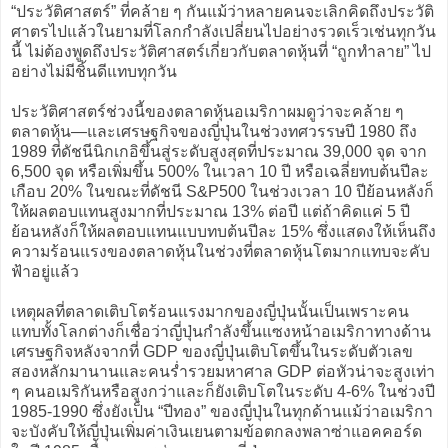
“ประวัติศาสตร์” ที่คล้าย ๆ กันแม้ว่าหลายคนจะเลิกคิดถึงประวัติ
ศาตรไปแล้วในยามที่โลกกำลังเปลี่ยนไปอย่างรวดเร็วเช่นทุกวัน
นี้ ไม่ต้องพูดถึงประวัติศาสตร์เกี่ยวกับตลาดหุ้นที่ “ถูกทำลาย” ไป
อย่างไม่มีชิ้นดีแทบทุกวัน
ประวัติศาสตร์ช่วงนี้ของตลาดหุ้นอเมริกาผมดูว่าจะคล้าย ๆ
ตลาดหุ้น—และเศรษฐกิจของญี่ปุ่นในช่วงทศวรรษปี 1980 ถึง
1989 ที่ดัชนีนิกเกอิขึ้นสู่ระดับสูงสุดที่ประมาณ 39,000 จุด จาก
6,500 จุด หรือเพิ่มขึ้น 500% ในเวลา 10 ปี หรือเฉลี่ยทบต้นปีละ
เกือบ 20% ในขณะที่ดัชนี S&P500 ในช่วงเวลา 10 ปีย้อนหลังก็
ให้ผลตอบแทนสูงมากที่ประมาณ 13% ต่อปี แต่ถ้าคิดแค่ 5 ปี
ย้อนหลังก็ให้ผลตอบแทนแบบทบต้นปีละ 15% ซึ่งแสดงให้เห็นถึง
ความร้อนแรงของตลาดหุ้นในช่วงที่ตลาดหุ้นโตมากแทบจะคับ
ฟ้าอยู่แล้ว
เหตุผลที่ตลาดเติบโตร้อนแรงมากของญี่ปุ่นนั้นเป็นเพราะคน
แทบทั้งโลกต่างก็เชื่อว่าญี่ปุ่นกำลังขึ้นแซงหน้าอเมริกาทางด้าน
เศรษฐกิจหลังจากที่ GDP ของญี่ปุ่นเติบโตขึ้นในระดับตัวเลข
สองหลักมานานและคนร่ำรวยมหาศาล GDP ต่อหัวน่าจะสูงเท่า
ๆ คนอเมริกันหรือสูงกว่าและก็ยังเติบโตในระดับ 4-6% ในช่วงปี
1985-1990 ซึ่งยังเป็น “ปีทอง” ของญี่ปุ่นในทุกด้านแม้ว่าอเมริกา
จะบังคับให้ญี่ปุ่นเพิ่มค่าเงินเยนตามข้อตกลงพลาซ่าแอคคอร์ด