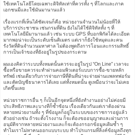
ใช้เทคโนโลยีโดยเฉพาะดิจิทัลเท่าที่ควรทั้ง ๆ ที่โลกและภาค
เอกชนมีและใช้มันมานานแล้ว
เรื่องแรกที่เห็นได้ชัดเจนก็คือ หน่วยงานจำนวนไม่น้อยที่ให้
บริการประชาชน เช่นกรมที่ดิน ยังไม่ได้ใช้ดิจิทัลทั้ง ๆ ที่
เทคโนโลยีมีมานานแล้ว เช่น ระบบ GPS ที่บอกพิกัดได้ละเอียด
มากพอน่าจะเป็นระดับเซ็นติเมตร แต่เราก็ยังใช้หมุดและคน
รังวัดที่ดินจำนวนมหาศาล ไม่ต้องพูดถึงการโอนและกรรมสิทธิ์
การเป็นเจ้าของที่ยังอยู่ในรูปของกระดาษ
ผมเองคิดว่าระบบทั้งหมดนั้นควรจะอยู่ในรูป “On Line” เวลาจะ
ซื้อหรือขายควรจะทำผ่านคอมพิวเตอร์แบบการซื้อ-ขายหลัก
ทรัพย์ เช่นเดียวกับการจ่ายภาษีที่ดินที่น่าจะจ่ายผ่านแพลทฟอร์ม
และตัดบัญชีธนาคารได้เลย แต่ทั้งหมดนั้น ดูเหมือนว่าจะไม่เคย
เกิดขึ้นเลย
หน่วยราชการอื่น ๆ ก็เป็นอีกจุดหนึ่งที่ยังทำงานอย่างไม่ค่อยมี
ประสิทธิภาพและบางทีก็ซ้ำซ้อน เรื่องเดียวกันแต่เราต้องผ่าน
หลายหน่วยงานทั้ง ๆ ที่ข้อมูลก็อยู่ในระบบของราชการอยู่แล้ว
ตัวอย่างเช่น ถ้าจะตั้งโรงงาน ก็จะต้องขออนุญาตและผ่านการ
อนุมัติจากหลายหน่วยงานและก็จะต้องกรอกข้อมูลเดิมซ้ำ ๆ
ทำไมเราไม่หาคนออกแบบระบบ ทำโปรแกรมที่ลิงค์ข้อมูลถึงทุก