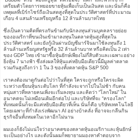
เตรียมตัวโดยการทยอยขายหุ้นเพื่อเก็บเป็นเงินสด และนั่นก็คือ
เหตุผลที่เบิร์กไชร์ถือเงินสดสูงที่สุดในประวัติศาสตร์ที่ประมาณ
เกือบ 4 แสนล้านเหรียญหรือ 12 ล้านล้านบาทไทย
ซึ่งเป็นความคิดที่ตรงกันข้ามกับนักลงทุนส่วนบุคคลรายย่อย
ของอเมริกาที่ขนเงินเข้ามาลงทุนในตลาดหุ้นสูงที่สุดใน
ประวัติศาสตร์ และยังกู้เงินผ่านบัญชีมาร์จินมาใช้ลงทุนถึง 1
ล้านล้านเหรียญสหรัฐหรือ 32 ล้านล้านบาท หรือคิดเป็น 2 เท่า
ของ GDP ไทย เข้ามาซื้อหุ้นยักษ์เพียงไม่กี่สิบตัวและเฉพาะอย่าง
ยิ่งหุ้น 7 นางฟ้า ซึ่งส่งผลให้หุ้นแค่หยิบมือเดียวนี้มีมูลค่าตลาด
รวมกันสูงถึงกว่า 1 ใน 3 ของทั้งตลาดหุ้น S&P 500
เราคงต้องมาดูกันต่อไปว่าในที่สุด ใครจะถูกหรือใครจะผิด
ระหว่างเซียนหุ้นระดับโลก ที่กำลังจะจากไปในไม่ช้า กับคน
หนุ่มสาวที่หลายคนเพิ่งจะเริ่มลงทุน และคิดว่า “โลกใหม่” ใน
อนาคตจะไม่เหมือนเดิมอีกต่อไป และบริษัทที่จะ “ครองโลก”
ทั้งหมดนั้นก็จะมีแค่หยิบมือเดียวที่เห็น นั่นก็คือ บริษัทเทคโนโลยี
โดยเฉพาะที่กำลังเร่งพัฒนา AI อย่างบ้าคลั่ง ที่อาจจะกลืนกิน
ธุรกิจอื่นทั้งหมดในเวลาอีกไม่นาน
ผมเองก็ยังไม่แน่ใจว่าอนาคตของตลาดหุ้นอเมริกาและหุ้นยักษ์
จะเป็นอย่างไร และดังนั้นผมก็พยายามมองหาคำตอบจาก