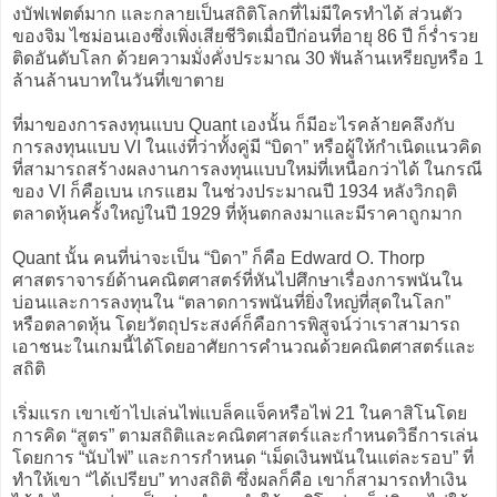
งบัฟเฟตต์มาก และกลายเป็นสถิติโลกที่ไม่มีใครทำได้ ส่วนตัว
ของจิม ไซม่อนเองซึ่งเพิ่งเสียชีวิตเมื่อปีก่อนที่อายุ 86 ปี ก็ร่ำรวย
ติดอันดับโลก ด้วยความมั่งคั่งประมาณ 30 พันล้านเหรียญหรือ 1
ล้านล้านบาทในวันที่เขาตาย
ที่มาของการลงทุนแบบ Quant เองนั้น ก็มีอะไรคล้ายคลึงกับ
การลงทุนแบบ VI ในแง่ที่ว่าทั้งคู่มี “บิดา” หรือผู้ให้กำเนิดแนวคิด
ที่สามารถสร้างผลงานการลงทุนแบบใหม่ที่เหนือกว่าได้ ในกรณี
ของ VI ก็คือเบน เกรแฮม ในช่วงประมาณปี 1934 หลังวิกฤติ
ตลาดหุ้นครั้งใหญ่ในปี 1929 ที่หุ้นตกลงมาและมีราคาถูกมาก
Quant นั้น คนที่น่าจะเป็น “บิดา” ก็คือ Edward O. Thorp
ศาสตราจารย์ด้านคณิตศาสตร์ที่หันไปศึกษาเรื่องการพนันใน
บ่อนและการลงทุนใน “ตลาดการพนันที่ยิ่งใหญ่ที่สุดในโลก”
หรือตลาดหุ้น โดยวัตถุประสงค์ก็คือการพิสูจน์ว่าเราสามารถ
เอาชนะในเกมนี้ได้โดยอาศัยการคำนวณด้วยคณิตศาสตร์และ
สถิติ
เริ่มแรก เขาเข้าไปเล่นไพ่แบล็คแจ็คหรือไพ่ 21 ในคาสิโนโดย
การคิด “สูตร” ตามสถิติและคณิตศาสตร์และกำหนดวิธีการเล่น
โดยการ “นับไพ่” และการกำหนด “เม็ดเงินพนันในแต่ละรอบ” ที่
ทำให้เขา “ได้เปรียบ” ทางสถิติ ซึ่งผลก็คือ เขาก็สามารถทำเงิน