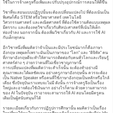
ใช้ในการจ้างครูหรือเพิ่มและปรับปรุงอุปกรณ์การสอนให้ดีขึ้น
วิชาที่จะสอนแบบปฏิรูปนั้นจะต้องเปลี่ยนแปลงไป ที่ต้องเน้นเป็น
พิเศษก็คือ STEM หรือวิทยาศาสตร์ เทคโนโลยี
วิศวกรรมศาสตร์ และคณิตศาสตร์ ที่ต้องใช้ความคิดแบบเหตุผล
มีตรรกะ และต้องลดวิชาเกี่ยวกับศิลปะศาสตร์ที่เน้นให้เด็ก
ท่องจำลง นอกจากนั้น ต้องเพิ่มวิชาเกี่ยวกับ AI และการใช้ AI
กับเด็กทุกคน
อีกวิชาหนึ่งที่ผมคิดว่าจำเป็นและมีประโยชน์มากก็คือภาษา
อังกฤษ เหตุผลก็เพราะมันเป็นภาษาของ “โลก” และ “ดิจิทัล” คน
ที่ภาษาอังกฤษดีจะทำให้สามารถติดต่อกับคนทั่วโลกและเรียนรู้
ศาสตร์ต่าง ๆ ง่ายกว่าคนที่ไม่เชี่ยวชาญภาษานี้
การเปลี่ยนแปลงที่ผมคิดว่าจะสำเร็จนั้น จะต้องทำอย่างมี
คุณภาพและได้ผลชัดเจน อย่างครูภาษาอังกฤษนั้น ควรจะต้อง
เป็น Native Speaker หรือคนที่ใช้ภาษาอังกฤษเป็นหลักหรือใกล้
เคียง ซึ่งปัจจุบันเราแทบจะไม่มี ดังนั้น การจ้างครูจึงเป็นเรื่อง
ใหญ่และอาจต้องใช้เงินมาก อย่างไรก็ตาม ด้วยความสามารถ
ของ AI ในปัจจุบัน เราอาจจะสามารถให้ AI สอนโดยมีครูคน
เดิมเป็นผู้สนับสนุนก็ได้
รายละเอียดเกี่ยวกับการปฏิรูปการศึกษานั้น ผมคิดว่าเป็นเรื่อง