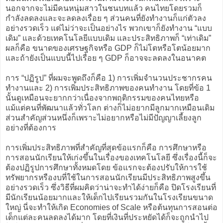
นอกจากจะไม่มีคนหนุ่มสาวในชนบทแล้ว คนไทยโดยรวมก็
กำลังลดลงและจะลดลงเรื่อย ๆ ส่วนคนที่ยังทำงานก็แก่ตัวลง
อย่างรวดเร็ว แต่ไม่ว่าจะเป็นอย่างไร พวกเขาก็ยังทำงาน “แบบ
เดิม” และด้วยเทคโนโลยีแบบเดิม และประสิทธิภาพก็ “เท่าเดิม”
ผลก็คือ ขนาดของเศรษฐกิจหรือ GDP ก็ไม่โตหรือโตน้อยมาก
และถ้ายังเป็นแบบนี้ไปเรื่อย ๆ GDP ก็อาจจะลดลงในอนาคต
การ “ปฏิรูป” ที่ผมจะพูดถึงก็คือ 1) การเพิ่มจำนวนประชากรคน
ทำงานและ 2) การเพิ่มประสิทธิภาพของคนทำงาน โดยที่ข้อ 1
นั้นดูเหมือนจะยากกว่าเนื่องจากพฤติกรรมของคนไทยหรือ
แม้แต่คนที่พัฒนาแล้วทั่วโลก ต่างก็ไม่อยากมีลูกมากเหมือนเดิม
ส่วนสำคัญส่วนหนึ่งก็เพราะไม่อยากหรือไม่มีปัญญาเลี้ยงลูก
อย่างที่ต้องการ
การเพิ่มประสิทธิภาพที่สำคัญที่สุดข้อแรกก็คือ การศึกษาหรือ
การสอนนักเรียนให้เก่งขึ้นในเรื่องของเทคโนโลยี ซึ่งเรื่องนี้ก็จะ
ต้องปฏิรูปการศึกษาทั้งหมดโดย ข้อแรกจะต้องปรับให้การใช้
ทรัพยากรหรืองบที่ใช้ในการสอนนักเรียนมีประสิทธิภาพสูงขึ้น
อย่างรวดเร็ว ซึ่งวิธีที่ผมคิดว่าน่าจะทำได้ง่ายก็คือ ปิดโรงเรียนที่
มีนักเรียนน้อยมากและให้เด็กไปเรียนรวมกันในโรงเรียนขนาด
ใหญ่ นี่จะทำให้เกิด Economies of Scale หรือต้นทุนการสอนต่อ
เด็กแต่ละคนลดลงได้มาก โดยที่เงินที่ประหยัดได้ก็จะถูกนำไป