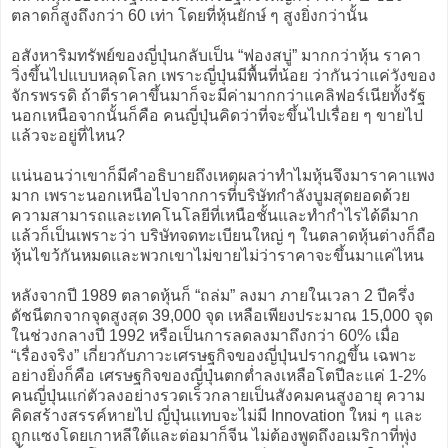
ตลาดก็สูงถึงกว่า 60 เท่า โดยที่หุ้นยักษ์ ๆ สูงยิ่งกว่านั้น
อสังหาริมทรัพย์ของญี่ปุ่นกลับเป็น “ฟองสบู่” มากกว่าหุ้น ราคา
วิ่งขึ้นไปแบบหลุดโลก เพราะญี่ปุ่นมีพื้นที่น้อย ว่ากันว่าแค่วังของ
จักรพรรดิ ถ้าตีราคาขึ้นมาก็จะมีค่ามากกว่าแคลิฟอร์เนียทั้งรัฐ
นอกเหนือจากนั้นก็คือ คนญี่ปุ่นคิดว่าที่จะขึ้นไปเรื่อย ๆ ขายไป
แล้วจะอยู่ที่ไหน?
แน่นอนว่าเขาก็มีคำอธิบายถึงเหตุผลว่าทำไมหุ้นจึงมาราคาแพง
มาก เพราะนอกเหนือไปจากการที่บริษัทกำลังบูมสุดยอดด้วย
ความสามารถและเทคโนโลยีที่เหนือชั้นและทำกำไรได้ดีมาก
แล้วก็เป็นเพราะว่า บริษัทจดทะเบียนใหญ่ ๆ ในตลาดหุ้นต่างก็ถือ
หุ้นไขว้กันหมดและพวกเขาไม่ขายไม่ว่าราคาจะขึ้นมาแค่ไหน
หลังจากปี 1989 ตลาดหุ้นก็ “ถล่ม” ลงมา ภายในเวลา 2 ปีครึ่ง
ดัชนีตกจากจุดสูงสุด 39,000 จุด เหลือเพียงประมาณ 15,000 จุด
ในช่วงกลางปี 1992 หรือเป็นการลดลงมาถึงกว่า 60% เมื่อ
“เรื่องจริง” เกี่ยวกับภาวะเศรษฐกิจของญี่ปุ่นปรากฎขึ้น เฉพาะ
อย่างยิ่งก็คือ เศรษฐกิจของญี่ปุ่นตกต่ำลงเหลือโตปีละแค่ 1-2%
คนญี่ปุ่นแก่ตัวลงอย่างรวดเร็วกลายเป็นสังคมคนสูงอายุ ความ
คิดสร้างสรรค์หายไป ญี่ปุ่นแทบจะไม่มี Innovation ใหม่ ๆ และ
ถูกแซงโดยเกาหลีใต้และต่อมาก็จีน ไม่ต้องพูดถึงอเมริกาที่พุ่ง