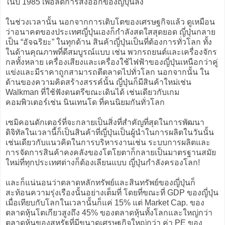
ในปี 1985 เพื่อลดการส่งออกของญี่ปุ่นลง
ในช่วงเวลานั้น นอกจากการเติบโตของเศรษฐกิจแล้ว ดูเหมือน
ว่าอนาคตของประเทศญี่ปุ่นเองก็กำลังสดใสสุดยอด ญี่ปุ่นกลาย
เป็น “อัจฉริยะ” ในทุกด้าน สินค้าญี่ปุ่นเป็นที่ต้องการทั่วโลก ทั้ง
ในด้านคุณภาพที่ดีสมบูรณ์แบบ เช่น พวกรถยนต์และเครื่องจักร
กลทั้งหลาย เครื่องเสียงและเครื่องใช้ไฟฟ้าของญี่ปุ่นเหนือกว่าคู่
แข่งและมีราคาถูกสามารถตีตลาดไปทั่วโลก นอกจากนั้น ใน
ด้านของความคิดสร้างสรรค์นั้น ญี่ปุ่นก็มีสินค้าใหม่เช่น
Walkman ที่ใช้ฟังดนตรีขณะเดินได้ เช่นเดียวกับเกม
คอมพิวเตอร์เช่น นินเทนโด ที่คนนิยมกันทั่วโลก
เซมิคอนดักเตอร์ที่จะกลายเป็นสิ่งที่สำคัญที่สุดในการพัฒนา
ดิจิทัลในเวลานี้ก็เป็นสินค้าที่ญี่ปุ่นเป็นผู้นำในการผลิตในวันนั้น
เช่นเดียวกับแนวคิดในการบริหารงานเช่น ระบบการผลิตและ
การจัดการสินค้าคงคลังของโตโยตาก็กลายเป็นมาตรฐานสมัย
ใหม่ที่ทุกประเทศต่างก็ต้องเลียนแบบ ญี่ปุ่นกำลังครองโลก!
และก็แน่นอนว่าตลาดหลักทรัพย์และสินทรัพย์ของญี่ปุ่นก็
สะท้อนความรุ่งเรืองนั้นอย่างเต็มที่ โดยที่ขณะที่ GDP ของญี่ปุ่น
เมื่อเทียบกับโลกในเวลานั้นก็แค่ 15% แต่ Market Cap. ของ
ตลาดหุ้นโตเกียวสูงถึง 45% ของตลาดหุ้นทั้งโลกและใหญ่กว่า
ตลาดหุ้นของสหรัฐที่มีขนาดเศรษฐกิจใหญ่กว่า ค่า PE ของ