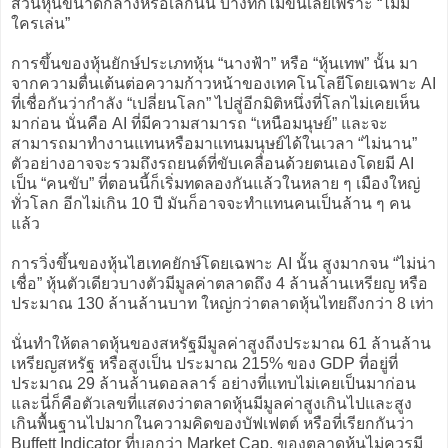
ส่วนหุ้นขนาดกลางหรือเล็กนั้น บางทีก็ไม่ขึ้นเลยเพราะ “ไม่มี
ใครเล่น”
การขึ้นของหุ้นยักษ์ประเภทหุ้น “นางฟ้า” หรือ “หุ้นเทพ” นั้น มา
จากความตื่นเต้นต่อความก้าวหน้าของเทคโนโลยีโดยเฉพาะ AI
ที่เชื่อกันว่ากำลัง “เปลี่ยนโลก” ไปสู่อีกมิติหนึ่งที่โลกไม่เคยเห็น
มาก่อน นั่นคือ AI ที่มีความสามารถ “เหนือมนุษย์” และจะ
สามารถมาทำงานแทนหรือมาแทนมนุษย์ได้ในเวลา “ไม่นาน”
ตัวอย่างอาจจะรวมถึงรถยนต์ที่ขับเคลื่อนด้วยตนเองโดยมี AI
เป็น “คนขับ” ที่ตอนนี้ก็เริ่มทดลองกันแล้วในหลาย ๆ เมืองใหญ่
ทั่วโลก อีกไม่เกิน 10 ปี มันก็อาจจะทำแทนคนเป็นล้าน ๆ คน
แล้ว
การวิ่งขึ้นของหุ้นไฮเทคยักษ์โดยเฉพาะ AI นั้น สูงมากจน “ไม่น่า
เชื่อ” หุ้นตัวเดียวบางตัวมีมูลค่าตลาดถึง 4 ล้านล้านเหรียญ หรือ
ประมาณ 130 ล้านล้านบาท ใหญ่กว่าตลาดหุ้นไทยถึงกว่า 8 เท่า
นั่นทำให้ตลาดหุ้นของสหรัฐมีมูลค่าสูงถีงประมาณ 61 ล้านล้าน
เหรียญสหรัฐ หรือสูงเป็น ประมาณ 215% ของ GDP ที่อยู่ที่
ประมาณ 29 ล้านล้านดอลลาร์ อย่างที่แทบไม่เคยเป็นมาก่อน
และนี่ก็คือตัวเลขที่แสดงว่าตลาดหุ้นมีมูลค่าสูงเกินไปและสูง
เกินพื้นฐานไปมากในความคิดของบัฟเฟตต์ หรือที่เรียกกันว่า
Buffett Indicator ที่บอกว่า Market Cap. ของตลาดหุ้นไม่ควรมี