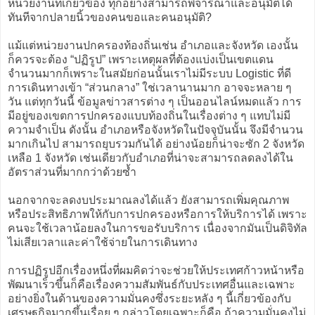
หน่วยงานที่เกี่ยวข้อง ทุกอย่างสามารถพิจารณาและอนุมัติได้
ทันทีจากปลายนิ้วของคนขอและคนอนุมัติ?
แม้แต่หน่วยงานปกครองท้องถิ่นเช่น อำเภอและจังหวัด เองนั้น
ก็ควรจะต้อง “ปฏิรูป” เพราะเหตุผลที่ต้องแบ่งเป็นเขตแดน
จำนวนมากก็เพราะในสมัยก่อนนั้นเราไม่มีระบบ Logistic ที่ดี
การเดินทางเข้า “ส่วนกลาง” ใช่เวลานานมาก อาจจะหลาย ๆ
วัน แต่ทุกวันนี้ ข้อมูลข่าวสารต่าง ๆ เป็นออนไลน์หมดแล้ว การ
มีอยู่ของเขตการปกครองแบบท้องถิ่นในเรื่องต่าง ๆ แทบไม่มี
ความจำเป็น ดังนั้น อำเภอหรือจังหวัดในปัจจุบันนั้น จึงมีจำนวน
มากเกินไป สามารถยุบรวมกันได้ อย่างน้อยก็น่าจะซัก 2 จังหวัด
เหลือ 1 จังหวัด เช่นเดียวกับอำเภอที่น่าจะสามารถลดลงได้ใน
อัตราส่วนที่มากกว่าด้วยซ้ำ
นอกจากจะลดงบประมาณลงได้แล้ว ยังสามารถเพิ่มคุณภาพ
หรือประสิทธิภาพให้กับการปกครองหรือการให้บริการได้ เพราะ
คนจะใช้เวลาน้อยลงในการขอรับบริการ เนื่องจากมันเป็นดิจิทัล
ไม่เสียเวลาและค่าใช้จ่ายในการเดินทาง
การปฏิรูปอีกเรื่องหนึ่งที่ผมคิดว่าจะช่วยให้ประเทศก้าวหน้าหรือ
พัฒนาเร็วขึ้นก็คือเรื่องความสัมพันธ์กับประเทศอื่นและเฉพาะ
อย่างยิ่งในด้านของความมั่นคงซึ่งระยะหลัง ๆ นี้เกี่ยวข้องกับ
เศรษฐกิจมากขึ้นเรื่อย ๆ กล่าวโดยเฉพาะก็คือ ถ้าความมั่นคงไม่