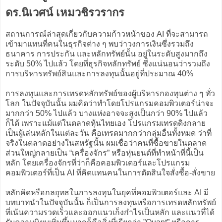
ดร.นิเวศน์ เหมวชิรวรากร
สถานการณ์ล่าสุดเกี่ยวกับความก้าวหน้าของ AI ที่จะสามารถ
เข้ามาแทนที่คนในธุรกิจต่าง ๆ พบว่าวงการเงินซึ่งรวมถึง
ธนาคาร การประกัน และหลักทรัพย์นั้น อยู่ในระดับสูงมากถึง
ระดับ 50% ไปแล้ว โดยที่ธุรกิจหลักทรัพย์ ซึ่งแน่นอนว่ารวมถึง
การบริหารทรัพย์สินและการลงทุนนั้นอยู่ที่ประมาณ 40%
การลงทุนและการเทรดหลักทรัพย์ของผู้บริหารกองทุนต่าง ๆ ทั่ว
โลก ในปัจจุบันนั้น ผมคิดว่าทำโดยโปรแกรมคอมพิวเตอร์น่าจะ
มากกว่า 50% ไปแล้ว บางแห่งอาจจะสูงเป็นกว่า 90% ไปแล้ว
ก็ได้ เพราะแม้แต่ในตลาดหุ้นไทยเอง โปรแกรมเทรดดิงกลาย
เป็นผู้เล่นหลักในแต่ละวัน คือเทรดมากกว่ากลุ่มอื่นทั้งหมด ว่าที่
จริงในตลาดอย่างในสหรัฐนั้น ผมเชื่อว่าคนที่ซื้อขายในตลาด
ส่วนใหญ่กลายเป็น “เครื่องจักร” หรือหุ่นยนต์ที่ทำหน้าที่นี้เป็น
หลัก โดยเครื่องจักรที่ว่าก็คือคอมพิวเตอร์และโปรแกรม
คอมพิวเตอร์ที่เป็น AI ที่คิดแทนคนในการตัดสินใจสั่งซื้อ-สั่งขาย
หลักคิดหรือกลยุทธในการลงทุนในยุคที่คอมพิวเตอร์และ AI มี
บทบาทนำในปัจจุบันนั้น ก็เป็นการลงทุนหรือการเทรดหลักทรัพย์
ที่เน้นความรวดเร็วและออกแนวเก็งกำไรเป็นหลัก และแนวที่ได้