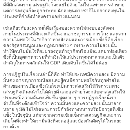
ดีมีศึกสงคราม เศรษฐกิจก็จะแย่ไปด้วย ไม่ใช่เฉพาะการค้าขาย
แต่การลงทุนก็จะถูกกระทบ นักลงทุนต่างชาติไม่อยากลงทุนใน
ประเทศที่กำลังทำสงครามอย่างแน่นอน
เช่นเดียวกับสงครามก็คือเรื่องของความไม่สงบของสังคม
ภายในประเทศที่มักจะเกิดขึ้นจากอาชญกรรม การโกง และจาก
ความไม่พอใจใน “กติกา” ทางสังคมและการเมือง ซึ่งก็คือเรื่อง
ของรัฐธรรมนูณและกฎหมายต่าง ๆ เพราะความไม่สงบนั้น
ทำให้คนไม่มั่นใจที่จะมาลงทุนทำธุรกิจหรือแม้จะแค่มาท่องเที่ยว
ซึ่งก็เป็นอุตสาหกรรมที่ทำเงินให้แก่ประเทศมหาศาลและเป็นตัว
สำคัญในการผลักดันให้ GDP เติบเติบโตขึ้นได้ไม่น้อย
การปฎิรูปในเรื่องเหล่านี้ก็คือ ทำให้ประเทศมีความสงบ มีความ
มั่นคง อาชญากรรมน้อย และผู้คนมีความพอใจกันทุกฝ่ายใน
ด้านของการเมือง ซึ่งนั่นก็จะเป็นการส่งเสริมให้กิจกรรมทาง
เศรษฐกิจเดินหน้าไปได้ด้วยดี และสุดท้ายก็จะกลับมาส่งเสริมให้
ประเทศมีความมั่นคงเพิ่มขึ้น พูดง่าย ๆ การปฏิรูปเรื่องนี้เรา
จำเป็นที่จะต้องเข้าใจว่า ความมั่นคงและความสงบนั้นมาจาก
หลาย ๆ มิติ ไม่ใช่เฉพาะการมีกำลังทางทหารหรือมีอาวุธที่เข้ม
แข็งในปัจจุบัน แต่มาจากความเข้มแข็งทางเศรษฐกิจและการ
เติบโตที่จะทำให้เรามีพลังที่จะต่อสู้และป้องกันศัตรูได้ในระยะ
ยาวด้วย