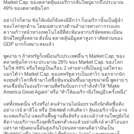
Market Cap. ของตลาดหุ้นอเมริกากลับใหญ่มากถึงประมาณ
49% ของตลาดหุ้นโลก
อย่างไรก็ตาม ข้อโต้แย้งก็ยังคงมีอีกว่า ก็อเมริกานั้นเป็นผู้นำ
ของโลกทุกด้าน โดยเฉพาะทางด้านอำนาจทางการรบและ
ความก้าวหน้าทางเทคโนโลยีที่สะท้อนจากบริษัทจดทะเบียน
ยักษ์ใหญ่ทั้งหลาย ดังนั้น ตลาดหุ้นมีมูลค่าสูงกว่าสัดส่วนของ
GDP มากก็เหมาะสมแล้ว
พูดง่าย ๆ ถ้าสหรัฐก็เหมือนกับประเทศอื่น ๆ Market Cap. ของ
ตลาดหุ้นก็ควรจะประมาณ 26% ของ Market Cap. ของโลก
ไม่ใช่ 49% หรือใหญ่เป็นเกือบ 2 เท่าอย่างที่เป็นอยู่ แต่ใครจะ
บอกได้ว่า Market Cap. ของสหรัฐควรเป็นเท่าไร นอกจากนัก
ลงทุนทั่วโลกที่เข้ามาไล่ซื้อหุ้นจนมันขึ้นมาสูงขนาดนี้ พูดง่าย ๆ
คนเชื่อมั่นในอเมริกาตามที่ทรัมป์บอกว่ากำลังทำให้ “Make
America Great Again” หรือ “ทำให้อเมริกายิ่งใหญ่อีกครั้งหนึ่ง”
แต่ทั้งหมดนั้น จริงหรือ! คนจำนวนไม่น้อยรวมถึงนักคิดชื่อดัง
อย่าง เรย์ ดาลิโอ หรือ บัฟเฟตต์ กลับคิดว่า หุ้นอเมริกานั้น อาจ
จะแพงเกินไป แพงเกินพื้นฐานที่แท้จริง และแม้ว่าส่วนใหญ่ยังไม่
คิดว่าอเมริกาจะถึงจุดที่เริ่มตกต่ำลงแล้วอย่างที่เรย์ ดาลิโอบอก
แต่ราคาหุ้นตอนนี้มันสูงเกินไปจนหลายคนคิดว่ามันเป็น
“Bubble” หรือ “ฟองสบู่หุ้น” ที่พร้อมจะ “แตก” และพวกเขาก็