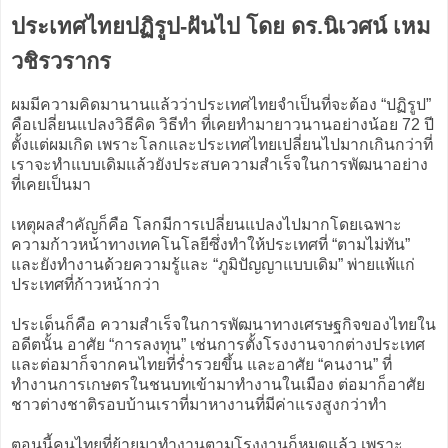
ประเทศไทยปฏิรูป-ฝันไป โดย ดร.นิเวศน์ เหม
วชิรวรากร
ผมมีความคิดมานานแล้วว่าประเทศไทยจำเป็นที่จะต้อง “ปฏิรูป”
คือเปลี่ยนแปลงวิธีคิด วิธีทำ ที่เคยทำมายาวนานอย่างน้อย 72 ปี
ตั้งแต่ผมเกิด เพราะโลกและประเทศไทยเปลี่ยนไปมากเกินกว่าที่
เราจะทำแบบเดิมแล้วยังประสบความสำเร็จในการพัฒนาอย่าง
ที่เคยเป็นมา
เหตุผลสำคัญก็คือ โลกมีการเปลี่ยนแปลงไปมากโดยเฉพาะ
ความก้าวหน้าทางเทคโนโลยีซึ่งทำให้ประเทศที่ “ตามไม่ทัน”
และยังทำงานด้วยความรู้และ “ภูมิปัญญาแบบเดิม” พ่ายแพ้แก่
ประเทศที่ก้าวหน้ากว่า
ประเด็นก็คือ ความสำเร็จในการพัฒนาทางเศรษฐกิจของไทยใน
อดีตนั้น อาศัย “การลงทุน” เช่นการตั้งโรงงานจากต่างประเทศ
และต่อมาก็จากคนไทยที่ร่ำรวยขึ้น และอาศัย “คนงาน” ที่
ทำงานการเกษตรในชนบทเข้ามาทำงานในเมือง ต่อมาก็อาศัย
ชาวต่างชาติรอบบ้านเราที่มาหางานที่มีค่าแรงสูงกว่าทำ
ตอนนี้คนไทยที่ย้ายมาทำงานตามโรงงานก็หมดแล้ว เพราะ