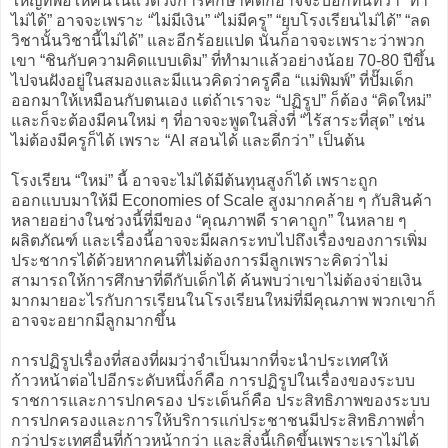
ใหญ่ที่พอให้คนในแวดวงการศึกษาคิดก็อาจจะบอกทันทีว่า “ทำ
ไม่ได้” อาจจะเพราะ “ไม่มีเงิน” “ไม่มีครู” “ยุบโรงเรียนไม่ได้” “ลด
วิชานั้นวิชานี้ไม่ได้” และอีกร้อยแปด นั่นก็อาจจะเพราะว่าพวก
เขา “ชินกับความคิดแบบเดิม” ที่ทำมาแล้วอย่างน้อย 70-80 ปีขึ้น
ไปจนฝังอยู่ในสมองและมีแนวคิดว่าครูคือ “แม่พิมพ์” ที่ปั๊มเด็ก
ออกมาให้เหมือนกับตนเอง แต่ถ้าเราจะ “ปฏิรูป” ก็ต้อง “คิดใหม่”
และก็จะต้องมีคนใหม่ ๆ ที่อาจจะพูดในสิ่งที่ “ไร้สาระที่สุด” เช่น
ไม่ต้องมีครูก็ได้ เพราะ “AI สอนได้ และดีกว่า” เป็นต้น
โรงเรียน “ใหม่” นี้ อาจจะไม่ได้มีต้นทุนสูงก็ได้ เพราะถูก
ออกแบบมาให้มี Economies of Scale สูงมากคล้าย ๆ กับสินค้า
หลายอย่างในช่วงนี้ที่มีของ “คุณภาพดี ราคาถูก” ในหลาย ๆ
ผลิตภัณฑ์ และเรื่องนี้อาจจะมีผลกระทบไปถึงเรื่องของการเพิ่ม
ประชากรได้ด้วยหากคนที่ไม่ต้องการมีลูกเพราะคิดว่าไม่
สามารถให้การศึกษาที่ดีกับเด็กได้ ค้นพบว่าเขาไม่ต้องจ่ายเงิน
มากมายอะไรกับการเรียนในโรงเรียนใหม่ที่มีคุณภาพ พวกเขาก็
อาจจะอยากมีลูกมากขึ้น
การปฏิรูปเรื่องที่สองที่ผมว่าจำเป็นมากที่จะนำประเทศให้
ก้าวหน้าต่อไปอีกระดับหนึ่งก็คือ การปฏิรูปในเรื่องของระบบ
ราชการและการปกครอง ประเด็นก็คือ ประสิทธิภาพของระบบ
การปกครองและการให้บริการแก่ประชาชนมีประสิทธิภาพต่ำ
กว่าประเทศอื่นที่ก้าวหน้ากว่า และสิ่งนี้เกิดขึ้นเพราะเราไม่ได้