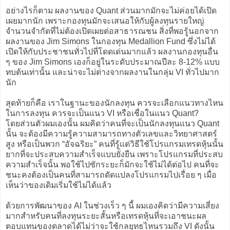
อย่างไรก็ตาม ผลงานของ Quant ส่วนมากมักจะไม่ค่อยได้เปิด
เผยมากนัก เพราะกองทุนมักจะเสนอให้กับผู้ลงทุนรายใหญ่
จำนวนจำกัดที่ไม่ต้องเปิดเผยต่อสาธารณชน สิ่งที่พอรู้นอกจาก
ผลงานของ Jim Simons ในกองทุน Medallion Fund ซึ่งไม่ได้
เปิดให้กับประชาชนทั่วไปที่โดดเด่นมากแล้ว ผลงานกองทุนอื่น
ๆ ของ Jim Simons เองก็อยู่ในระดับประมาณปีละ 8-12% แบบ
ทบต้นเท่านั้น และน่าจะไม่ต่างจากผลงานในกลุ่ม VI ทั่วไปมาก
นัก
สุดท้ายก็คือ เราในฐานะของนักลงทุน ควรจะเลือกแนวทางไหน
ในการลงทุน ควรจะเป็นแนว VI หรือเชื่อในแนว Quant?
โดยส่วนตัวผมเองนั้น ผมคิดว่าคนที่จะเป็นนักลงทุนแนว Quant
นั้น จะต้องมีความรู้ความสามารถทางตัวเลขและวิทยาศาสตร์
สูง หรือเป็นพวก “อัจฉริยะ” คนที่รู้แต่วิธีใช้โปรแกรมเทรดหุ้นนั้น
ยากที่จะประสบความสำเร็จแบบยั่งยืน เพราะโปรแกรมที่ประสบ
ความสำเร็จนั้น พอใช้ไปซักระยะก็มักจะใช้ไม่ได้ต่อไป คนที่จะ
ชนะคงต้องเป็นคนที่สามารถดัดแปลงโปรแกรมไปเรื่อย ๆ เมื่อ
เห็นว่าของเดิมเริ่มใช้ไม่ได้แล้ว
ด้วยการพัฒนาของ AI ในช่วงเร็ว ๆ นี้ ผมเองคิดว่ามีความเสี่ยง
มากสำหรับคนที่ลงทุนระยะสั้นหรือเทรดหุ้นที่จะเอาชนะผล
ตอบแทนของตลาดได้ไม่ว่าจะใช้กลยุทธไหนรวมถึง VI ดังนั้น