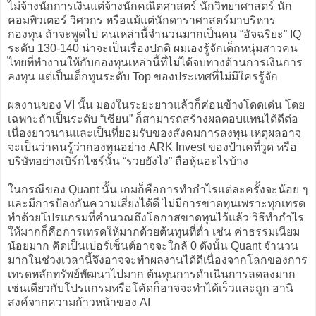
ไม่จ้างนักการเงินแต่จ้างนักคณิตศาสตร์ นักวิทยาศาสตร์ นัก
คอมพิวเตอร์ วิศวกร หรือแม้แต่นักดาราศาสตร์มาบริหาร
กองทุน ถ้าจะพูดไป คนเหล่านี้จำนวนมากเป็นคน “อัจฉริยะ” IQ
ระดับ 130-140 น่าจะเป็นเรื่องปกติ ผมเองรู้จักเด็กหนุ่มสาวคน
ไทยที่ทำงานให้กับกองทุนเหล่านี้ที่ไม่ได้จบทางด้านการเงินการ
ลงทุน แต่เป็นเด็กทุนระดับ Top ของประเทศที่ไม่มีใครรู้จัก
ผลงานของ VI นั้น มองในระยะยาวแล้วก็ค่อนข้างโดดเด่น โดย
เฉพาะถ้าเป็นระดับ “เซียน” ก็สามารถสร้างผลตอบแทนได้ดีต่อ
เนื่องยาวนานและเป็นที่ยอมรับของสังคมการลงทุน เหตุผลอาจ
จะเป็นว่าคนรู้ว่ากองทุนอย่าง ARK Invest ของป้าเคที่วูด หรือ
บริษัทอย่างเบิร์กไชร์นั้น “รวยยังไง” ถือหุ้นอะไรบ้าง
ในกรณีของ Quant นั้น เกมก็คือการทำกำไรแต่ละครั้งจะน้อย ๆ
และมีการป้องกันความเสี่ยงได้ดี ไม่มีการขาดทุนเพราะทุกเทรด
ทำด้วยโปรแกรมที่คำนวณถึงโอกาสขาดทุนไว้แล้ว วิธีทำกำไร
ให้มากก็คือการเทรดให้มากด้วยต้นทุนที่ต่ำ เช่น ค่าธรรมเนียม
น้อยมาก คิดเป็นเปอร์เซ็นต์อาจจะใกล้ 0 ดังนั้น Quant จำนวน
มากในช่วงเวลานี้จึงอาจจะทำผลงานได้ดีเนื่องจากโลกของการ
เทรดหลักทรัพย์พัฒนาไปมาก ต้นทุนการดำเนินการลดลงมาก
เช่นเดียวกับโปรแกรมหรือโค้ดก็อาจจะทำได้เร็วและถูก อานิ
สงค์จากความก้าวหน้าของ AI