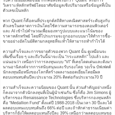
รับความนิยมเพิ่มขึ้นมากก็คือสิ่งที่เรียกว่า ”Quant” หรือการ
วิเคราะห์หลักทรัพย์โดยอาศัยข้อมูลเชิงปริมาณหรือข้อมูลที่เป็น
ตัวเลขเป็นหลัก
พวก Quant ก็คือคนที่ประยุกต์สถิติทางคณิตศาสตร์ระดับสูงกับ
ตัวเลขในตลาดการเงินโดยใช้ความสามารถของคอมพิวเตอร์
และ AI เข้าไปคำนวณเพื่อมองหารูปแบบและแนวโน้มของ
ราคาหลักทรัพย์ โดยที่โปรแกรมจะถูกออกแบบมาให้ทำการซื้อ-
ขายอย่างอัตโนมัติตามกลยุทธที่จะทำให้สามารถทำกำไรได้
ความสำเร็จและการขยายตัวของพวก Quant นั้น ดูเหมือนจะ
เพิ่มขึ้นเรื่อย ๆ และถึงวันนี้น่าจะเป็น “กระแสหลัก” ไปแล้ว และ
แน่นอนว่า เหนือกว่าการลงทุนแบบ “VI” ที่เคยโดดเด่นและดังมา
นานอานิสงค์จากการสนับสนุนและรับรองโดย วอเร็น บัฟเฟตต์
นักลงทุนมือหนึ่งของโลกที่สร้างผลงานยอดเยี่ยมโดยมีผล
ตอบแทนทบต้นปีละประมาณ 20% ติดต่อกันประมาณ70 ปี
ความสำเร็จและความนิยมของ Quant นั้น ส่วนสำคัญอย่างหนึ่ง
ก็คงมาจากตัวนักลงทุนที่เป็นผู้นำเช่นกัน ซึ่งก็คือ Jim Simons ผู้
บริหารของ Renaissance Technologies ซึ่งบริหารกองทุนหลัก
คือ “Medallion Fund” ตั้งแต่ปี 1988-2018 เป็นเวลา 30 ปีและได้
ผลตอบแทนแบบทบต้นถึง 66% ต่อปี และถ้าหักค่าธรรมเนียมค่า
บริหารก็ยังให้ผลตอบแทนถึงปีละ 39% เหนือกว่าผลตอบแทนขอ