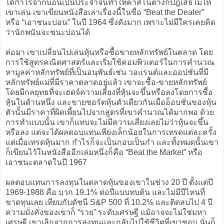
ได้กำไรจากบ่อนเป็นประจำจนทำให้คาสิโนต่างก็ปฎิเสธไม่ให้
เขาเล่น เขาเขียนหนังสือเล่าเรื่องนี้ในชื่อ “Beat the Dealer”
หรือ “เอาชนะบ่อน” ในปี 1964 ซึ่งดังมาก เพราะไม่มีใครเคยคิด
ว่านักพนันจะชนะบ่อนได้
ต่อมา เขาเปลี่ยนไปเล่นหุ้นหรือซื้อขายหลักทรัพย์ในตลาด โดย
การใช้สูตรคณิตศาสตร์และเริ่มใช้คอมพิวเตอร์ในการคำนวณ
หามูลค่าหลักทรัพย์ที่เป็นอนุพันธ์เช่น วอแรนต์และออปชั่นที่มี
หลักทรัพย์แม่ที่มีราคาตลาดอยู่แล้ว เขาจะซื้อ-ขายหลักทรัพย์
โดยมีกลยุทธที่จะเฮดจ์ความเสี่ยงที่หุ้นจะขึ้นหรือลงโดยการซื้อ
หุ้นในด้านหนึ่ง และขายชอร์ตหุ้นตัวเดียวกันเมื่ออ็อบชั่นของหุ้น
ตัวนั้นมีราคาที่ผิดเพี้ยนไปจากสูตรที่เขาคำนวณได้มากพอ ด้วย
การทำแบบนั้น เขาก็แทบจะไม่มีความเสี่ยงเลยไม่ว่าหุ้นจะขึ้น
หรือลง แต่จะได้ผลตอบแทนเพียงเล็กน้อยในการเทรดแต่ละครั้ง
แต่เมื่อเทรดหุ้นมาก กำไรก็จะเป็นกอบเป็นกำ และทั้งหมดนั้นเขา
ก็เขียนไว้ในหนังสืออีกเล่มหนึ่งก็คือ “Beat the Market” หรือ
เอาชนะตลาดในปี 1967
ผลตอบแทนการลงทุนในตลาดหุ้นของเขาในช่วง 20 ปี ตั้งแต่ปี
1969-1988 คือ บวก 19.1% ต่อปีแบบทบต้น และไม่มีปีไหนที่
ขาดทุนเลย เทียบกับดัชนี S&P 500 ที่ 10.2% และติดลบไป 4 ปี
ความมั่งคั่งของเขาก็ “รวย” ระดับเศรษฐี แม้อาจจะไม่ใช่มหา
เศรษฐี เขาเลิกจากการลงทุนและกลับไปใช้ชีวิตที่เขาชอบ นั่นก็