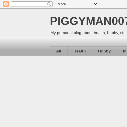
PIGGYMAN00
My personal blog about health, hobby, stoc
All
Health
Hobby
I