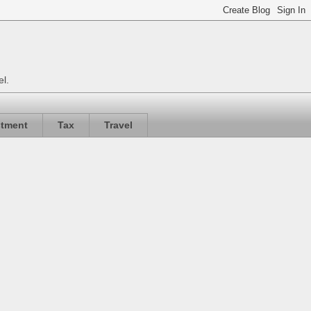
el.
stment
Tax
Travel