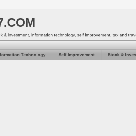
7.COM
k & investment, information technology, self improvement, tax and trav
nformation Technology
Self Improvement
Stock & Inve