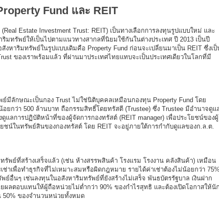
Property Fund และ REIT
T (Real Estate Investment Trust: REIT) เป็นทางเลือกการลงทุนรูปแบบใหม่ และ
มทรัพย์ให้เป็นไปตามแนวทางสากลที่นิยมใช้กันในต่างประเทศ ปี 2013 เป็นปี
นอสังหาริมทรัพย์ในรูปแบบเดิมคือ Property Fund ก่อนจะเปลี่ยนมาเป็น REIT ซึ่งเป็
Trust ของเราพร้อมแล้ว ที่ผ่านมาประเทศไทยแทบจะเป็นประเทศเดียวในโลกที่มี
ัพย์มีลักษณะเป็นกอง Trust ไม่ใช่นิติบุคคลเหมือนกองทุน Property Fund โดย
่น้อยกว่า 500 ล้านบาท ถือกรรมสิทธิ์โดยทรัสตี (Trustee) ซึ่ง Trustee มีอำนาจดูแ
ดูแลการปฏิบัติหน้าที่ของผู้จัดการกองทรัสต์ (REIT manager) เพื่อประโยชน์ของผู้
บประโยชน์ในทรัพย์สินของกองทรัสต์ โดย REIT จะอยู่ภายใต้การกำกับดูแลของก.ล.ต.
ัพย์ที่สร้างเสร็จแล้ว (เช่น ห้างสรรพสินค้า โรงแรม โรงงาน คลังสินค้า) เหมือน
รเช่าเพื่อทำธุรกิจที่ไม่เหมาะสมหรือผิดกฎหมาย รายได้ค่าเช่าต้องไม่น้อยกว่า 75
์อื่นๆ เช่นลงทุนในอสังหาริมทรัพย์ที่ยังสร้างไม่เสร็จ พันธบัตรรัฐบาล เงินฝาก
ายผลตอบแทนให้ผู้ถือหน่วยไม่ต่ำกว่า 90% ของกำไรสุทธิ และต้องเปิดโอกาสให้นั
กิน 50% ของจำนวนหน่วยทั้งหมด