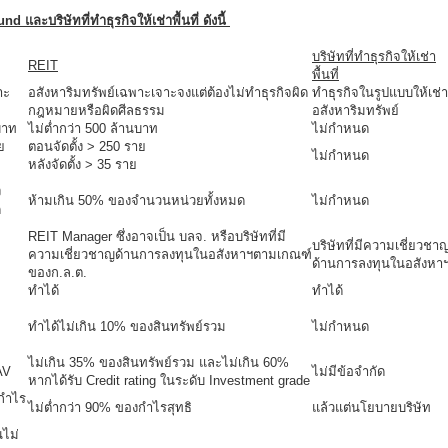
ละบริษัทที่ทำธุรกิจให้เช่าพื้นที่ ดังนี้
บริษัทที่ทำธุรกิจให้เช่า
REIT
พื้นที่
าะ
อสังหาริมทรัพย์เฉพาะเจาะจงแต่ต้องไม่ทำธุรกิจผิด
ทำธุรกิจในรูปแบบให้เช่า
กฎหมายหรือผิดศีลธรรม
อสังหาริมทรัพย์
บาท
ไม่ต่ำกว่า 500 ล้านบาท
ไม่กำหนด
ย
ตอนจัดตั้ง > 250 ราย
ไม่กำหนด
หลังจัดตั้ง > 35 ราย
ง
ห้ามเกิน 50% ของจำนวนหน่วยทั้งหมด
ไม่กำหนด
ด
REIT Manager ซึ่งอาจเป็น บลจ. หรือบริษัทที่มี
บริษัทที่มีความเชี่ยวชา
ความเชี่ยวชาญด้านการลงทุนในอสังหาฯตามเกณฑ์
ด้านการลงทุนในอสังหา
ของก.ล.ต.
ทำได้
ทำได้
ทำได้ไม่เกิน 10% ของสินทรัพย์รวม
ไม่กำหนด
ไม่เกิน 35% ของสินทรัพย์รวม และไม่เกิน 60%
AV
ไม่มีข้อจำกัด
หากได้รับ Credit rating ในระดับ Investment grade
งกำไร
ไม่ต่ำกว่า 90% ของกำไรสุทธิ
แล้วแต่นโยบายบริษัท
ไม่