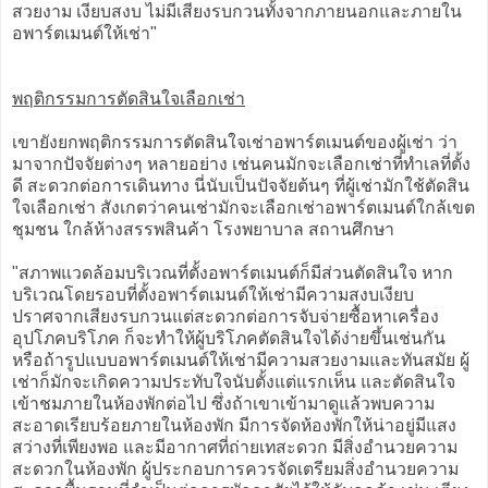
สวยงาม เงียบสงบ ไม่มีเสียงรบกวนทั้งจากภายนอกและภายใน
อพาร์ตเมนต์ให้เช่า"
พฤติกรรมการตัดสินใจเลือกเช่า
เขายังยกพฤติกรรมการตัดสินใจเช่าอพาร์ตเมนต์ของผู้เช่า ว่า
มาจากปัจจัยต่างๆ หลายอย่าง เช่นคนมักจะเลือกเช่าที่ทำเลที่ตั้ง
ดี สะดวกต่อการเดินทาง นี่นับเป็นปัจจัยต้นๆ ที่ผู้เช่ามักใช้ตัดสิน
ใจเลือกเช่า สังเกตว่าคนเช่ามักจะเลือกเช่าอพาร์ตเมนต์ใกล้เขต
ชุมชน ใกล้ห้างสรรพสินค้า โรงพยาบาล สถานศึกษา
"สภาพแวดล้อมบริเวณที่ตั้งอพาร์ตเมนต์ก็มีส่วนตัดสินใจ หาก
บริเวณโดยรอบที่ตั้งอพาร์ตเมนต์ให้เช่ามีความสงบเงียบ
ปราศจากเสียงรบกวนแต่สะดวกต่อการจับจ่ายซื้อหาเครื่อง
อุปโภคบริโภค ก็จะทำให้ผู้บริโภคตัดสินใจได้ง่ายขึ้นเช่นกัน
หรือถ้ารูปแบบอพาร์ตเมนต์ให้เช่ามีความสวยงามและทันสมัย ผู้
เช่าก็มักจะเกิดความประทับใจนับตั้งแต่แรกเห็น และตัดสินใจ
เข้าชมภายในห้องพักต่อไป ซึ่งถ้าเขาเข้ามาดูแล้วพบความ
สะอาดเรียบร้อยภายในห้องพัก มีการจัดห้องพักให้น่าอยู่มีแสง
สว่างที่เพียงพอ และมีอากาศที่ถ่ายเทสะดวก มีสิ่งอำนวยความ
สะดวกในห้องพัก ผู้ประกอบการควรจัดเตรียมสิ่งอำนวยความ