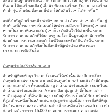
สะดวกพื้นฐานที่จำเป็นต่อการพักอาศัยไว้ให้กับลูกค้า เช่น เตียง
ที่นอน โต๊ะเครื่องแป้ง ตู้เสื้อผ้า พัดลม เครื่องปรับอากาศ เครื่อง
ทำน้ำอุ่น เป็นต้น ทั้งหมดนี้ช่วยให้ตัดสินใจเช่าได้ง่ายขึ้น "
แต่ที่สำคัญอีกเรื่องหนึ่ง ชาติชายบอกว่า อัตราค่าเช่าพัก ขึ้นอยู่
กับทำเลที่ตั้งของอพาร์ตเมนต์ให้เช่ารวมถึงรายได้ของผู้เช่าแต่
หากเป็นราคาที่เหมาะสม ผู้เช่าก็จะตัดสินใจได้ง่ายขึ้น ระบบ
รักษาความปลอดภัยที่ได้มาตรฐาน โดยพื้นฐานผู้เช่าพักอาศัย
ย่อมต้องการความปลอดภัยในชีวิตและทรัพย์สิน ดังนั้น ระบบ
รักษาความปลอดภัยจึงเป็นสิ่งหนึ่งที่ผู้เช่านำมาพิจารณา
ประกอบการตัดสินใจ
ต้นทุนค่าก่อสร้าง&ออกแบบ
สำหรับผู้ที่จะทำธุรกิจอพาร์ตเมนต์ให้เช่านั้น ต้องศึกษาเรื่อง
ต้นทุนด้วย เพราะนอกจากจะมีต้นทุนค่าก่อสร้างแล้ว ยังมีต้นทุน
ค่าออกแบบด้วย ทั้งหมดนี้ต้องดูว่าเป็นอพาร์ตเมนต์ประเภทไหน
ถ้าเป็นอพาร์ตเมนต์เกรด A หมายถึงกลุ่มลูกค้าที่เป็นชาวต่าง
ชาติ กลุ่มลูกค้าที่มีรสนิยมสูง ระดับผู้บริหาร ก็จะได้อัตราค่าเช่า
ที่สูง เดือนหนึ่งเป็นหลักแสน กลุ่มลูกค้ากลุ่มนี้ต้องการสิ่งที่ดีที่สุด
สิ่งอำนวยความสะดวกที่ค่อนข้างดี จะเหมือนโรงแรม 5 ดาว ค่า
ก่อสร้างตัวอาคาร 15,000 บาทต่อตารางเมตร ค่าตกแต่ง