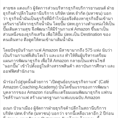
สายชล แตงแก้ว ผู้จัดการส่วนบริหารธุรกิจบริการยานยนต์ ฝ่าย
ธุรกิจค้าปลีกในสถานีบริการ บริษัท ปตท.จำกัด (มหาชน) บอก
ว่า ธุรกิจน้ำมันเป็นธุรกิจที่มีกำไรน้อยจึงต้องหาธุรกิจอื่นเข้ามา
เสริมรายได้จากธุรกิจน้ำมัน โดยปั๊ม ปตท.ถูกวางตำแหน่งให้เป็น
ปั๊มเติมความสุข จึงพัฒนาให้มีร้านกาแฟ Amazon ขึ้นมาเป็น
ส่วนหนึ่งของธุรกิจเสริม เพื่อให้ปั๊ม ปตท.เป็น Destination ของ
คนเดินทาง ดึงดูดให้คนเข้ามาเติมน้ำมัน
โดยปัจจุบันร้านกาแฟ Amazon มีสาขามากถึง 575 แห่ง นับว่า
เป็นร้านกาแฟที่เติบโตเร็ว และแรง ทำให้ทีมผู้บริหารเตรียม
แผนการพัฒนาธุรกิจ เพื่อให้ Amazon กลายเป็นแฟรนไชส์
"นอกปั๊ม" เข้าไปตั้งอยู่ในห้างสรรพสินค้า สถาบันการศึกษา และ
ออฟฟิศสำนักงาน
นำร่องไปสู่จุดนั้นด้วยการ "เปิดศูนย์อบรมธุรกิจกาแฟ" (Café
Amazon Coaching Academy) บันไดขั้นแรกของการพัฒนา
บุคลากรของ Amazon ก่อนที่จะเตรียมแผนพัฒนาธุรกิจ แฟรน
ไชส์ร้านกาแฟ สร้างมาตรฐานกาแฟแบบฉบับ Amazon
อเนก บัวนาเมือง ผู้จัดการฝ่ายธุรกิจค้าปลีกในสถานีบริการ
บริษัท ปตท.จำกัด (มหาชน) บอกว่า จากนี้เหลือเวลาอีก 2 ปีก่อน