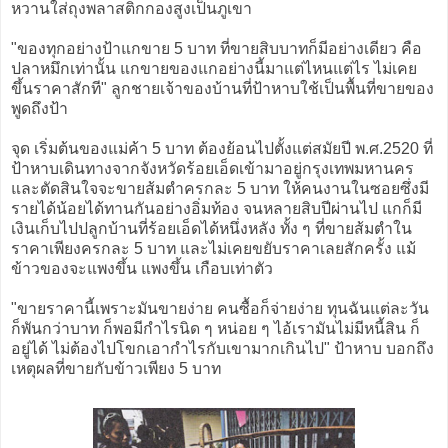
หวานใส่ถุงพลาสติกกองสูงเป็นภูเขา
"ของทุกอย่างป้าแกขาย 5 บาท ที่ขายสิบบาทก็มีอย่างเดียว คือ
ปลาหมึกเท่านั้น แกขายของแกอย่างนี้มาแต่ไหนแต่ไร ไม่เคย
ขึ้นราคาสักที" ลูกชายเจ้าของบ้านที่ป้าหาบใช้เป็นพื้นที่ขายของ
พูดถึงป้า
จุด เริ่มต้นของแม่ค้า 5 บาท ต้องย้อนไปตั้งแต่สมัยปี พ.ศ.2520 ที่
ป้าหาบเดินทางจากจังหวัดร้อยเอ็ดเข้ามาอยู่กรุงเทพมหานคร
และตัดสินใจจะขายส้มตำครกละ 5 บาท ให้คนงานในซอยซึ่งมี
รายได้น้อยได้ทานกันอย่างอิ่มท้อง จนหลายสิบปีผ่านไป แกก็มี
เงินเก็บไปปลูกบ้านที่ร้อยเอ็ดได้หนึ่งหลัง ทั้ง ๆ ที่ขายส้มตำใน
ราคาเพียงครกละ 5 บาท และไม่เคยขยับราคาเลยสักครั้ง แม้
ข้าวของจะแพงขึ้น แพงขึ้น เกือบเท่าตัว
"ขายราคานี้เพราะมันขายง่าย คนซื้อก็จ่ายง่าย ทุนฉันแต่ละวัน
ก็พันกว่าบาท ก็พอมีกำไรนิด ๆ หน่อย ๆ ไอ้เรามันไม่มีหนี้สิน ก็
อยู่ได้ ไม่ต้องไปโขกเอากำไรกับเขามากเกินไป" ป้าหาบ บอกถึง
เหตุผลที่ขายกับข้าวเพียง 5 บาท