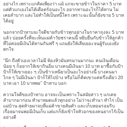
อย่างไร เพราะแกคิดเพียงว่า แม้ แกจะขายข้าวในราคา 5 บาท
แต่ตัวแกเองไม่ได้เดือดร้อนอะไร อยากทานอะไรก็ได้ทาน ไม่
เคยลำบาก และไม่ทำให้เป็นหนี้ใคร เพราะฉะนั้นก็ยังขาย 5 บาท
ได้อยู่
นอกจากป้าหาบจะใจดีขายกับข้าวทุกอย่างในราคาถุงละ 5 บาท
แล้ว บ่อยครั้งที่จะเห็นแม่ค้าวัยชราคนนี้ หยิบยื่นกับข้าวให้ลูกค้า
ที่ไม่ค่อยมีเงินได้ทานกันฟรี ๆ แถมยังให้เสียเยอะจนผู้รับเองยัง
ตกใจ
"นึก ถึงตัวเองเวลาไม่มี ท้องหิวมันทรมานมากนะ คนเงินเดือน
น้อย ๆ ก็อยากให้เขากินอิ่ม บางคนมีเงินมา 10 บาท มาซื้อกับป้า
ป้าก็ให้เขาเยอะ ๆ เป็นข้าวเหนียวเป็นอะไรอย่างนี้ บางคนมา
ไกล ๆ ไม่มีเงินมา ป้าก็ให้ไปบ้าง หรือไม่ก็คิดเขาแค่ครึ่งเดียว 20
บาท เอา 10 บาทพอ" ป้าหาบ บอก
ความใจดีของป้าหาบ อาจจะเป็นเพราะในสมัยสาว ๆ แกเคย
ลำบากมาก่อน ทำมาหมดแล้วทุกอย่าง ไม่ว่าจะทำนา ทำไร่ เป็น
แม่บ้าน สุดท้ายมาจบที่แม่ค้าขายส้มตำ และเก็บหอมรอมริบ
เรื่อยมาจนพอมีเงินเก็บ แต่แกก็ยังเข้าใจหัวอกของคนยากไร้เป็น
อย่างดี