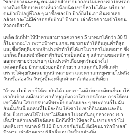
"ของอย่างนี้นะหนู คนไม่เคยลำบากมาก่อนไม่มีทางเข้าใจหรอก
บางทีแค่ยี่สิบบาท เราเห็นว่าน้อยนิด เขาก็หาไม่ได้นะ หรือบาง
คนย้ายไปอยู่ที่ไกล ๆ มาซื้อของป้า ป้าก็ยิ่งไม่เอาเงินเขาเลย
กลัวเขาจะไม่มีค่ารถกลับบ้าน" ป้าหาบ เล่าด้วยความเข้าใจคน
หัวอกเดียวกัน
เคล็ด ลับที่ทำให้ป้าหาบสามารถคงราคา 5 บาทมาได้กว่า 30 ปี
ก็ไม่ยากอะไร เพราะป้าหาบแกจะพยายามทำให้ต้นทุนต่ำที่สุด
และซื้อวัตถุดิบจากเจ้าประจำทำให้ได้มาในราคาไม่แพงมาก ซึ่ง
แกก็จะตื่นแต่เช้ามืดมาทำกับข้าวเป็นหม้อ ๆ แล้วหาบของหนัก ๆ
ออกมาขายช่วงบ่าย ๆ เป็นประจำเกือบทุกวันอย่างไม่
เหน็ดเหนื่อย ป้าหาบยังบอกอีกด้วยว่า แกสนุกกับสิ่งที่แกทำ
เพราะได้คุยกับคนมากหน้าหลายตา และหากแกหยุดขายไปหนึ่ง
วันหรือสองวัน วันรุ่งขึ้นจะมีลูกค้ามาตัดพ้อเลยทีเดียว
"ถ้าเขาไม่มี เราก็ให้เขากินได้ เวลาเราไม่มี ก็คงจะมีคนยื่นมาให้
เรากินบ้าง เหมือนว่าเราทำบุญ ยิ่งกว่าใส่บาตรอีกนะ การให้คน
เขาได้กิน ใส่บาตรบางทีพระมีของกินเยอะ ๆ พระท่านก็ไม่ฉัน
อันนั้นอันนี้ แต่คนที่ไม่มีจะกิน ให้เขาไปเขาก็กินหมด และอิ่ม
ด้วย ยิ่งบางคนให้ไป เขาไม่ลืมเลย ไปเจอกันอยู่กลางทาง เขา
เห็นป้าแล้วบอกดีใจจังเลย นึกถึงที่ป้าให้ของกิน เขาบอกว่าไม่
เคยลืมเรา ขนาด 9 ปี 10 ปี มาเจอกันวันนี้ ยังมีคนมาทักป้าเลย"
ป้าหาบ เล่าด้วยความรู้สึกอิ่มเอมใจเป็นอย่างยิ่ง