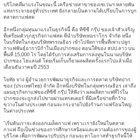
บริโภคที่มาแรงในขณะนี้ เครือข่ายสาขาของเซเว่นฯ หลายพัน
แห่งกระจายอยู่ทั่วประเทศ ยังกลายเป็นความได้เปรียบในการบุก
ตลาดกาแฟสด
อีกหนึ่งกลุ่มทุนมาแรงในธุรกิจนี้ คือ ทีซีซี กรุ๊ป ของเจ้าสัวเจริญ
ที่เตรียมตัวรุกธุรกิจกาแฟสด ที่นำบริษัทเทอราโกร จำกัด หนึ่ง
ในบริษัทในกลุ่มบริษัทพรรณธิอร เข้าไปจัดการพื้นที่เพาะปลูก
กาแฟพันธุ์อาราบิก้าในเมืองปากซอง ตอนใต้ของ สปป.ลาว บน
พื้นที่ 15,000 ไร่ โดยได้รับการส่งเสริมการลงทุนในนามบริษัท
ปากซอง ไฮแลนด์ โดยเริ่มเก็บเกี่ยวผลผลิตครั้งแรกไปแล้วเมื่อ
เดือนธันวาคมปี 2553
โยทัย จาง ผู้อำนวยการพัฒนาธุรกิจและการตลาด บริษัทปาก
ซอง (ประเทศไทย) จำกัด อีกหนึ่งบริษัทในกลุ่มพรรณธิอร เล่าถึง
แผนธุรกิจกาแฟของทีซีซี กรุ๊ป ให้ฟังว่า ผลผลิตกาแฟที่ไร่ใน
ปากซองจะถูกส่งไปขายผ่านเทรดเดอร์ ที่มีเครือข่ายที่กว้าง
ขวางในต่างประเทศ ก่อนจะกระจายไปยังร้านกาแฟร้อนใหญ่
ในต่างประเทศ
"เริ่มต้นเราจะส่งออกเมล็ดกาแฟ เพราะเรายังใหม่ในตลาด
กาแฟ ถือเป็นช่วงของการศึกษารสนิยมและความต้องการของผู้
บริโภค เพื่อการพัฒนาปรับปรุง ก่อนจะหาโอกาสทำธุรกิจนี้ให้