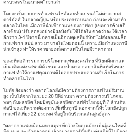
ครบวงจรในอนาคต" เขาเล่า
โดยจะเริ่มจากการทำแฟรนไชส์และทำแบรนด์ ไม่ต่างจากส
ตาร์บัคส์ ในตลาดญี่ปุ่น หรือประเทศรอบนอก ก่อนจะเข้ามาทำ
ตลาดในไทย เมื่อภาษีนำเข้ากาแฟของอาฟตา (เขตการค้าเสรี
อาเซียน) ปรับลดลงอย่างมีผลบังคับใช้ได้จริง คาดว่าจะใช้เวลา
อีกราว 3-4 ปีจากนี้ กลายเป็นอีกเหตุผลที่บริษัทฯไม่ส่งออกเมล็ด
กาแฟจาก สปป.ลาว มาขายในไทยตอนนี้ เพราะเมื่อกำแพงภาษี
นำเข้าสูง ทำให้ราคาขายเมล็ดกาแฟในไทยมีราคาตาม
ขณะที่พฤติกรรมการบริโภคกาแฟของคนไทย ที่นิยมดื่มกาแฟ
เย็น เติมแต่งรสชาติด้วยนม และน้ำตาล กลบกลิ่นที่แท้จริงของ
กาแฟ ทำให้กาแฟคุณภาพดีไม่ค่อยประสบความสำเร็จในการ
ทำตลาดในไทย
โยทัย ยังมองว่า ตลาดโลกยังมีความต้องการกาแฟในปริมาณ
สูง เห็นได้จากในระยะ 20 ปีที่ผ่านมา ความต้องการบริโภคจะ
พอๆ กับผลผลิต โดยปัจจุบันผลผลิตกาแฟทั่วโลกอยู่ที่ 7 ล้านตัน
ต่อปี ขณะที่ความต้องการเพิ่มขึ้นทุกปี นอกจากนี้ทั่วโลกยังปลูก
กาแฟได้เพียง 22 ประเทศ ที่อยู่ใกล้บริเวณเส้นศูนย์สูตร
"ตลาดกาแฟเหมือนมหาสมุทรที่กว้างใหญ่ แม้จะเป็นผู้เล่นใหม่ที่
มีคู่แข่งและเจ้าตลาดอยู่แล้วอย่างสตาร์บัคส์ แต่ธุรกิจนี้ไม่มีทาง