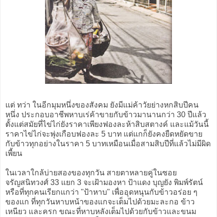
แต่ ทว่า ในอีกมุมหนึ่งของสังคม ยังมีแม่ค้าวัยย่างหกสิบปีคน
หนึ่ง ประกอบอาชีพหาบเร่ค้าขายกับข้าวมานานกว่า 30 ปีแล้ว
ตั้งแต่สมัยที่ไข่ไก่ยังราคาเพียงฟองละห้าสิบสตางค์ และแม้วันนี้
ราคาไข่ไก่จะพุ่งเกือบฟองละ 5 บาท แต่แกก็ยังคงยืดหยัดขาย
กับข้าวทุกอย่างในราคา 5 บาทเหมือนเมื่อสามสิบปีที่แล้วไม่มีผิด
เพี้ยน
ในเวลาใกล้บ่ายสองของทุกวัน สายตาหลายคู่ในซอย
จรัญสนิทวงศ์ 33 แยก 3 จะเฝ้ามองหา ป้าแดง บุญยัง พิมพ์รัตน์
หรือที่ทุกคนเรียกแกว่า "ป้าหาบ" เพื่ออุดหนุนกับข้าวอร่อย ๆ
ของแก ที่ทุกวันหาบหน้าของแกจะเต็มไปด้วยมะละกอ ข้าว
เหนียว และครก ขณะที่หาบหลังเต็มไปด้วยกับข้าวและขนม