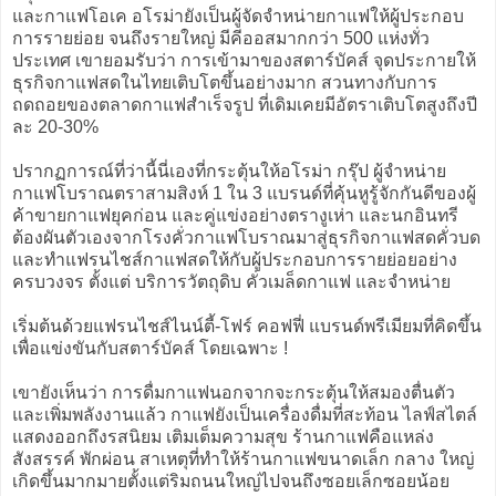
และกาแฟโอเค อโรม่ายังเป็นผู้จัดจำหน่ายกาแฟให้ผู้ประกอบ
การรายย่อย จนถึงรายใหญ่ มีคีออสมากกว่า 500 แห่งทั่ว
ประเทศ เขายอมรับว่า การเข้ามาของสตาร์บัคส์ จุดประกายให้
ธุรกิจกาแฟสดในไทยเติบโตขึ้นอย่างมาก สวนทางกับการ
ถดถอยของตลาดกาแฟสำเร็จรูป ที่เดิมเคยมีอัตราเติบโตสูงถึงปี
ละ 20-30%
ปรากฏการณ์ที่ว่านี้นี่เองที่กระตุ้นให้อโรม่า กรุ๊ป ผู้จำหน่าย
กาแฟโบราณตราสามสิงห์ 1 ใน 3 แบรนด์ที่คุ้นหูรู้จักกันดีของผู้
ค้าขายกาแฟยุคก่อน และคู่แข่งอย่างตรางูเห่า และนกอินทรี
ต้องผันตัวเองจากโรงคั่วกาแฟโบราณมาสู่ธุรกิจกาแฟสดคั่วบด
และทำแฟรนไชส์กาแฟสดให้กับผู้ประกอบการรายย่อยอย่าง
ครบวงจร ตั้งแต่ บริการวัตถุดิบ คั่วเมล็ดกาแฟ และจำหน่าย
เริ่มต้นด้วยแฟรนไชส์ไนน์ตี้-โฟร์ คอฟฟี่ แบรนด์พรีเมียมที่คิดขึ้น
เพื่อแข่งขันกับสตาร์บัคส์ โดยเฉพาะ !
เขายังเห็นว่า การดื่มกาแฟนอกจากจะกระตุ้นให้สมองตื่นตัว
และเพิ่มพลังงานแล้ว กาแฟยังเป็นเครื่องดื่มที่สะท้อน ไลฟ์สไตล์
แสดงออกถึงรสนิยม เติมเต็มความสุข ร้านกาแฟคือแหล่ง
สังสรรค์ พักผ่อน สาเหตุที่ทำให้ร้านกาแฟขนาดเล็ก กลาง ใหญ่
เกิดขึ้นมากมายตั้งแต่ริมถนนใหญ่ไปจนถึงซอยเล็กซอยน้อย