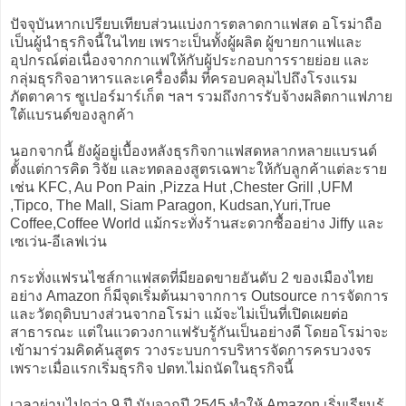
ปัจจุบันหากเปรียบเทียบส่วนแบ่งการตลาดกาแฟสด อโรม่าถือ
เป็นผู้นำธุรกิจนี้ในไทย เพราะเป็นทั้งผู้ผลิต ผู้ขายกาแฟและ
อุปกรณ์ต่อเนื่องจากกาแฟให้กับผู้ประกอบการรายย่อย และ
กลุ่มธุรกิจอาหารและเครื่องดื่ม ที่ครอบคลุมไปถึงโรงแรม
ภัตตาคาร ซูเปอร์มาร์เก็ต ฯลฯ รวมถึงการรับจ้างผลิตกาแฟภาย
ใต้แบรนด์ของลูกค้า
นอกจากนี้ ยังผู้อยู่เบื้องหลังธุรกิจกาแฟสดหลากหลายแบรนด์
ตั้งแต่การคิด วิจัย และทดลองสูตรเฉพาะให้กับลูกค้าแต่ละราย
เช่น KFC, Au Pon Pain ,Pizza Hut ,Chester Grill ,UFM
,Tipco, The Mall, Siam Paragon, Kudsan,Yuri,True
Coffee,Coffee World แม้กระทั่งร้านสะดวกซื้ออย่าง Jiffy และ
เซเว่น-อีเลฟเว่น
กระทั่งแฟรนไชส์กาแฟสดที่มียอดขายอันดับ 2 ของเมืองไทย
อย่าง Amazon ก็มีจุดเริ่มต้นมาจากการ Outsource การจัดการ
และวัตถุดิบบางส่วนจากอโรม่า แม้จะไม่เป็นที่เปิดเผยต่อ
สาธารณะ แต่ในแวดวงกาแฟรับรู้กันเป็นอย่างดี โดยอโรม่าจะ
เข้ามาร่วมคิดค้นสูตร วางระบบการบริหารจัดการครบวงจร
เพราะเมื่อแรกเริ่มธุรกิจ ปตท.ไม่ถนัดในธุรกิจนี้
เวลาผ่านไปกว่า 9 ปี นับจากปี 2545 ทำให้ Amazon เริ่มเรียนรู้