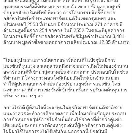
อาศัยยังคงมีอยู่สูง โดยเฉพาะในทำเลที่ภาคธุรกิจและภาค
อุตสาหกรรมยังมีทิศทางการขยายตัว เขายกข้อมูลจากศูนย์
ข้อมูลอสังหาริมทรัพย์ ที่พบว่า การโอนกรรมสิทธิ์ซื้อขาย
อสังหาริมทรัพย์ประเภทอพาร์ตเมนต์ในเขตกรุงเทพฯ และ
ปริมณฑลปี 2553 ที่ผ่านมา มีจำนวนประมาณ 271 อาคาร มี
จำนวนสูงขึ้นจาก 254 อาคาร ในปี 2552 ในขณะที่มูลค่าการ
โอนกรรมสิทธิ์ซื้อขายอสังหาริมทรัพย์มีมูลค่าประมาณ 3,481
ล้านบาท มูลค่าซื้อขายต่ออาคารเฉลี่ยประมาณ 12.85 ล้านบาท
"โดยสรุป สถานการณ์ตลาดอพาร์ตเมนต์ในปัจจุบันมีการ
แข่งขันที่รุนแรง สาเหตุส่วนหนึ่งมาจากการเกิดใหม่ของจำนวน
อพาร์ตเมนต์ที่เข้ามาสู่ตลาดเป็นจำนวนมาก ประกอบกับในช่วง
ที่ผ่านมา มีโครงการคอนโดมิเนียมเกิดใหม่เป็นจำนวนมาก
ทำให้ผู้ประกอบการจำเป็นต้องปรับกลยุทธ์การแข่งขัน โดย
เฉพาะราคาที่มีการแข่งขันที่เข้มข้น หรือการปรับลดต้นทุนการ
บริหารงานต่างๆ ลง"
อย่างไรก็ดี ผู้ที่สนใจที่จะลงทุนในธุรกิจอพาร์ตเมนต์ชาติชาย
แนะว่าควรจะทำการศึกษาตลาด เพื่อนำมาเป็นข้อมูลประกอบ
การกำหนดกลยุทธ์อาจไม่จำเป็นต้องใช้ราคาที่ต่ำกว่าคู่แข่ง
เพียงแต่ผู้ประกอบการต้องหาจุดเด่นที่ผู้เช่าต้องการแต่คู่แข่ง
ไม่มีมาใช้ในการจูงใจได้เช่นกัน นอกจากนี้ ปัจจุบันมี