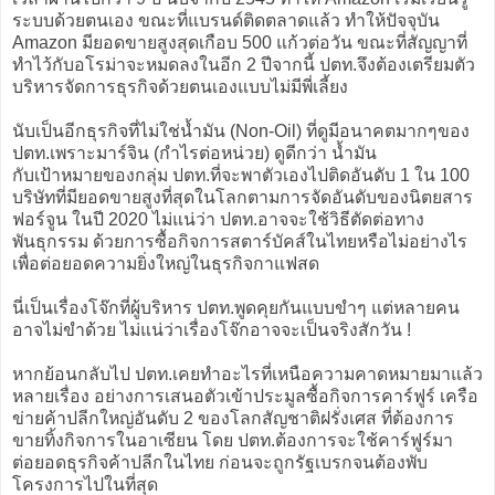
ระบบด้วยตนเอง ขณะที่แบรนด์ติดตลาดแล้ว ทำให้ปัจจุบัน
Amazon มียอดขายสูงสุดเกือบ 500 แก้วต่อวัน ขณะที่สัญญาที่
ทำไว้กับอโรม่าจะหมดลงในอีก 2 ปีจากนี้ ปตท.จึงต้องเตรียมตัว
บริหารจัดการธุรกิจด้วยตนเองแบบไม่มีพี่เลี้ยง
นับเป็นอีกธุรกิจที่ไม่ใช่น้ำมัน (Non-Oil) ที่ดูมีอนาคตมากๆของ
ปตท.เพราะมาร์จิน (กำไรต่อหน่วย) ดูดีกว่า น้ำมัน
กับเป้าหมายของกลุ่ม ปตท.ที่จะพาตัวเองไปติดอันดับ 1 ใน 100
บริษัทที่มียอดขายสูงที่สุดในโลกตามการจัดอันดับของนิตยสาร
ฟอร์จูน ในปี 2020 ไม่แน่ว่า ปตท.อาจจะใช้วิธีตัดต่อทาง
พันธุกรรม ด้วยการซื้อกิจการสตาร์บัคส์ในไทยหรือไม่อย่างไร
เพื่อต่อยอดความยิ่งใหญ่ในธุรกิจกาแฟสด
นี่เป็นเรื่องโจ๊กที่ผู้บริหาร ปตท.พูดคุยกันแบบขำๆ แต่หลายคน
อาจไม่ขำด้วย ไม่แน่ว่าเรื่องโจ๊กอาจจะเป็นจริงสักวัน !
หากย้อนกลับไป ปตท.เคยทำอะไรที่เหนือความคาดหมายมาแล้ว
หลายเรื่อง อย่างการเสนอตัวเข้าประมูลซื้อกิจการคาร์ฟูร์ เครือ
ข่ายค้าปลีกใหญ่อันดับ 2 ของโลกสัญชาติฝรั่งเศส ที่ต้องการ
ขายทิ้งกิจการในอาเซียน โดย ปตท.ต้องการจะใช้คาร์ฟูร์มา
ต่อยอดธุรกิจค้าปลีกในไทย ก่อนจะถูกรัฐเบรกจนต้องพับ
โครงการไปในที่สุด