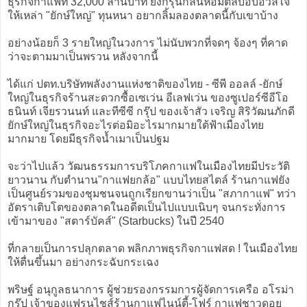
ธุรกิจกาแฟที่ 32,000 ล้านบาท ยังกรุ่นกลิ่นหอมตลบอบอวลใจ
ให้เหล่า "ยักษ์ใหญ่" ทุนหนา อยากลิ้มลองตลาดนี้กับเขาบ้าง
อย่างน้อยก็ 3 รายใหญ่ในวงการ ไม่นับพวกที่จดๆ จ้องๆ ที่คาด
ว่าจะตามมาเป็นพรวน หลังจากนี้
ได้แก่ ปตท.บริษัทพลังงานแห่งชาติของไทย - ซีพี ออลล์ -ยักษ์
ใหญ่ในธุรกิจร้านสะดวกซื้อเซเว่น อีเลฟเว่น ของซูเปอร์ซีอีโอ
ธนินท์ เจียรวนนท์ และทีซีซี กรุ๊ป ของเจ้าสัว เจริญ สิริวัฒนภักดี
ยักษ์ใหญ่ในธุรกิจอะไรต่อมิอะไรมากมายใต้ฟ้าเมืองไทย
มากมาย โดยมีธุรกิจน้ำเมาเป็นปฐม
จะว่าไปแล้ว วัฒนธรรมการบริโภคกาแฟในเมืองไทยมีประวัติ
ยาวนาน กับตำนาน"กาแฟยกล้อ" แบบไทยสไตล์ ร้านกาแฟยัง
เป็นศูนย์รวมของชุมชนจนถูกเรียกขานว่าเป็น "สภากาแฟ" ทว่า
อัตราเติบโตของตลาดในอดีตเป็นไปแบบเนิบๆ จนกระทั่งการ
เข้ามาของ "สตาร์บัคส์" (Starbucks) ในปี 2540
ที่กลายเป็นการปลุกตลาด พลิกภาพธุรกิจกาแฟสด ! ในเมืองไทย
ให้ตื่นขึ้นมา อย่างกระฉับกระเฉง
พริษฐ์ อนุกูลธนาการ ผู้ช่วยรองกรรมการผู้จัดการเครือ อโรม่า
กรุ๊ป เจ้าของแฟรนไชส์ร้านกาแฟไนน์ตี้-โฟร์ กาแฟชาวดอย