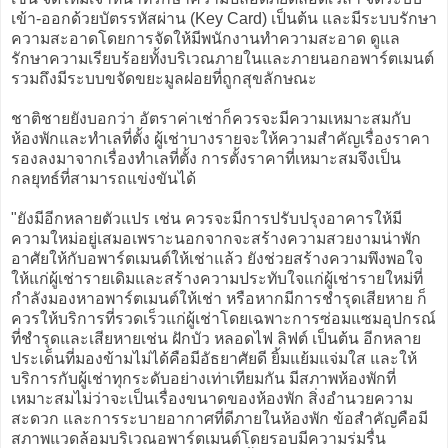
เข้า-ออกด้วยบัตรรหัสผ่าน (Key Card) เป็นต้น และมีระบบรักษา
ความสะอาดโดยการจัดให้มีพนักงานทำความสะอาด ดูแล
รักษาความเรียบร้อยทั้งบริเวณภายในและภายนอกอพาร์ตเมนต์
รวมถึงมีระบบขจัดขยะมูลฝอยที่ถูกสุขลักษณะ
ชาติชายยังบอกว่า อัตราค่าเช่าก็ควรจะมีความเหมาะสมกับ
ห้องพักและทำเลที่ตั้ง ผู้เช่าบางรายจะให้ความสำคัญเรื่องราคา
รองลงมาจากเรื่องทำเลที่ตั้ง การตั้งราคาที่เหมาะสมจึงเป็น
กลยุทธ์ที่สามารถแข่งขันได้
"ยังมีอีกหลายตัวแปร เช่น ควรจะมีการปรับปรุงอาคารให้มี
ความใหม่อยู่เสมอเพราะนอกจากจะสร้างความสวยงามน่าพัก
อาศัยให้กับอพาร์ตเมนต์ให้เช่าแล้ว ยังช่วยสร้างความพึงพอใจ
ให้แก่ผู้เช่ารายเดิมและสร้างความประทับใจแก่ผู้เช่ารายใหม่ที่
กำลังมองหาอพาร์ตเมนต์ให้เช่า หรือหากมีการชำรุดเสียหาย ก็
ควรให้บริการที่รวดเร็วแก่ผู้เช่าโดยเฉพาะการซ่อมแซมอุปกรณ์
ที่ชำรุดและเสียหายเช่น ฝักบัว หลอดไฟ ลิฟต์ เป็นต้น อีกหลาย
ประเด็นที่มองข้ามไม่ได้คือมีอัธยาศัยดี ยิ้มแย้มแจ่มใส และให้
บริการกับผู้เช่าทุกระดับอย่างเท่าเทียมกัน มีสภาพห้องพักที่
เหมาะสมไม่ว่าจะเป็นเรื่องขนาดของห้องพัก สิ่งอำนวยความ
สะดวก และการระบายอากาศที่ดีภายในห้องพัก ข้อสำคัญคือมี
สภาพแวดล้อมบริเวณอพาร์ตเมนต์โดยรอบมีความร่มรื่น