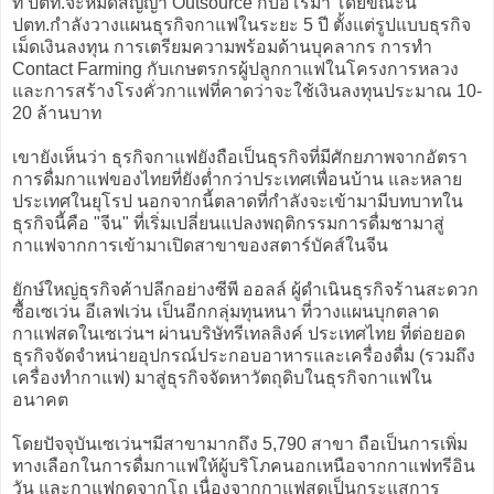
ที่ ปตท.จะหมดสัญญา Outsource กับอโรม่า โดยขณะนี้
ปตท.กำลังวางแผนธุรกิจกาแฟในระยะ 5 ปี ตั้งแต่รูปแบบธุรกิจ
เม็ดเงินลงทุน การเตรียมความพร้อมด้านบุคลากร การทำ
Contact Farming กับเกษตรกรผู้ปลูกกาแฟในโครงการหลวง
และการสร้างโรงคั่วกาแฟที่คาดว่าจะใช้เงินลงทุนประมาณ 10-
20 ล้านบาท
เขายังเห็นว่า ธุรกิจกาแฟยังถือเป็นธุรกิจที่มีศักยภาพจากอัตรา
การดื่มกาแฟของไทยที่ยังต่ำกว่าประเทศเพื่อนบ้าน และหลาย
ประเทศในยุโรป นอกจากนี้ตลาดที่กำลังจะเข้ามามีบทบาทใน
ธุรกิจนี้คือ "จีน" ที่เริ่มเปลี่ยนแปลงพฤติกรรมการดื่มชามาสู่
กาแฟจากการเข้ามาเปิดสาขาของสตาร์บัคส์ในจีน
ยักษ์ใหญ่ธุรกิจค้าปลีกอย่างซีพี ออลล์ ผู้ดำเนินธุรกิจร้านสะดวก
ซื้อเซเว่น อีเลฟเว่น เป็นอีกกลุ่มทุนหนา ที่วางแผนบุกตลาด
กาแฟสดในเซเว่นฯ ผ่านบริษัทรีเทลลิงค์ ประเทศไทย ที่ต่อยอด
ธุรกิจจัดจำหน่ายอุปกรณ์ประกอบอาหารและเครื่องดื่ม (รวมถึง
เครื่องทำกาแฟ) มาสู่ธุรกิจจัดหาวัตถุดิบในธุรกิจกาแฟใน
อนาคต
โดยปัจจุบันเซเว่นฯมีสาขามากถึง 5,790 สาขา ถือเป็นการเพิ่ม
ทางเลือกในการดื่มกาแฟให้ผู้บริโภคนอกเหนือจากกาแฟทรีอิน
วัน และกาแฟกดจากโถ เนื่องจากกาแฟสดเป็นกระแสการ