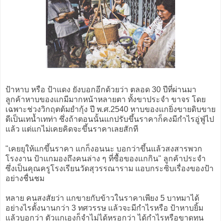
ป้าหาบ หรือ ป้าแดง ยังบอกอีกด้วยว่า ตลอด 30 ปีที่ผ่านมา
ลูกค้าหาบของแกมีมากหน้าหลายตา ทั้งขาประจำ ขาจร โดย
เฉพาะช่วงวิกฤตต้มยำกุ้ง ปี พ.ศ.2540 หาบของแกยิ่งขายดิบขาย
ดีเป็นเทน้ำเทท่า ซึ่งถ้าตอนนั้นแกปรับขึ้นราคาก็คงมีกำไรอู่ฟู่ไป
แล้ว แต่แกไม่เคยคิดจะขึ้นราคาเลยสักที
"เคยยุให้แกขึ้นราคา แกก็งอนนะ บอกว่าขึ้นแล้วสงสารพวก
โรงงาน ป้าแกมองถึงคนล่าง ๆ ที่ซื้อของแกกิน" ลูกค้าประจำ
ซึ่งเป็นคุณครูโรงเรียนวัดสุวรรณาราม แอบกระซิบเรื่องของป้า
อย่างชื่นชม
หลาย คนสงสัยว่า แกขายกับข้าวในราคาเพียง 5 บาทมาได้
อย่างไรตั้งนานกว่า 3 ทศวรรษ แล้วจะมีกำไรหรือ ป้าหาบยิ้ม
แล้วบอกว่า ตัวแกเองก็จำไม่ได้หรอกว่า ได้กำไรหรือขาดทุน