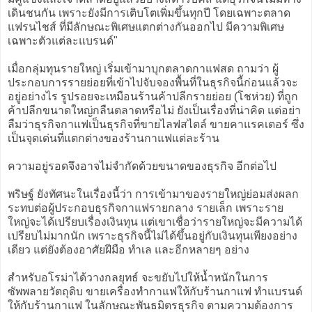
เดินชนกัน เพราะยังมีการเติบโตเพิ่มขึ้นทุกปี โดยเฉพาะตลาด
แฟรนไชส์ ที่มีลักษณะพิเศษแตกต่างกันออกไป มีความพิเศษ
เฉพาะตัวแต่ละแบรนด์"
เมื่อกลุ่มทุนรายใหญ่ เริ่มเข้ามาบุกตลาดกาแฟสด ถามว่า ผู้
ประกอบการรายย่อยที่เข้าไปจับจองพื้นที่ในธุรกิจนี้ก่อนแล้วจะ
อยู่อย่างไร รูปรอยจะเหมือนร้านค้าปลีกรายย่อย (โชห่วย) ที่ถูก
ค้าปลีกขนาดใหญ่กลืนตลาดหรือไม่ ยังเป็นเรื่องที่น่าคิด แต่อย่า
ลืมว่าธุรกิจกาแฟเป็นธุรกิจที่ขายไลฟสไตล์ ขายคาแรคเตอร์ ซึ่ง
เป็นจุดเด่นที่แตกต่างของร้านกาแฟแต่ละร้าน
ความอยู่รอดจึงอาจไม่จำกัดด้วยขนาดของธุรกิจ อีกต่อไป
พริษฐ์ ยังทัศนะในเรื่องนี้ว่า การเข้ามาของรายใหญ่ย่อมส่งผลก
ระทบต่อผู้ประกอบธุรกิจกาแฟรายกลาง รายเล็ก เพราะราย
ใหญ่จะได้เปรียบเรื่องเงินทุน แต่เขาเชื่อว่ารายใหญ่จะมีความได้
เปรียบไม่มากนัก เพราะธุรกิจนี้ไม่ได้ขึ้นอยู่กับเงินทุนเพียงอย่าง
เดียว แต่ยังต้องอาศัยฝีมือ ทำเล และอีกหลายๆ อย่าง
สำหรับอโรม่าได้วางกลยุทธ์ จะขยับไปให้น้ำหนักในการ
ซัพพลายวัตถุดิบ ขายเครื่องทำกาแฟให้กับร้านกาแฟ ทำแบรนด์
ให้กับร้านกาแฟ ในลักษณะพันธมิตรธุรกิจ ตามความต้องการ