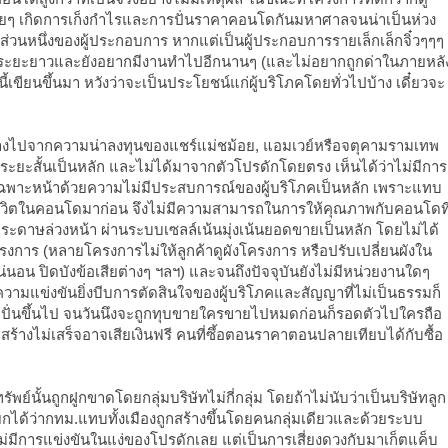
อยๆ เกิดการเก็งกำไรและการปั่นราคาคอนโดกันมหาศาลจนน่าเป็นห่วง
นส่วนหนึ่งของผู้ประกอบการ หากแต่เป็นผู้ประกอบการรายเล็กเล็กจิ๋วๆๆๆ
ในระยะยาวและยังอยากมีงานทำไปอีกนานๆ (และไม่อยากถูกด่าในภายหลั
นนี้เขียนขึ้นมา หวังว่าจะเป็นประโยชน์แก่ผู้บริโภคโดยทั่วไปบ้าง เดี๋ยวจะ
่างไปจากความน่าลงทุนของแชร์แม่ชม้อย, แอมเวย์หรือจตุคามรามเทพ
ระยะสั้นเป็นหลัก และไม่ได้มาจากตัวโปรดักโดยตรง เห็นได้ว่าไม่มีการ
พาะหน้าด้วยความไม่มีประสบการณ์ของผู้บริโภคเป็นหลัก เพราะแทบ
ใช้ชีวิตในคอนโดมาก่อน จึงไม่มีความสามารถในการให้คุณภาพกับคอนโดที
กระดาษล่วงหน้า ผ่านระบบเซลล์เน้นมุ่งเน้นยอดขายเป็นหลัก โดยไม่ได้
โครงการ (หลายโครงการไม่ให้ลูกค้าดูผังโครงการ หรือปรับเปลี่ยนผังใน
นอน ปิดบังข้อเสียต่างๆ ฯลฯ) และจนถึงปัจจุบันยังไม่มีหน่วยงานใดๆ
ามแข่งขันยิ่งบีบการตัดสินใจของผู้บริโภคและสัญญาที่ไม่เป็นธรรมก็
ถูกปั่นขึ้นไป จนวันนึงจะถูกทุบขายใครขายไปหมดก่อนก็รอดตัวไปใครถือ
ี่สร้างไม่เสร็จอาจเสียเงินฟรี คนที่ซึ้อตอนราคาตอนปลายเทียบได้กับซื้อ
์นั้นถูกฝูกขาดโดยกลุ่มบริษัทไม่กี่กลุ่ม โดยถ้าไม่นับว่าเป็นบริษัทลูก
กได้ว่ากทม.แทบทั้งเมืองถูกสร้างขึ้นโดยคนกลุ่มเดียวและด้วยระบบ
ม่มีการแข่งขันในแง่ของโปรดักเลย แต่เป็นการเสี่ยงดวงกับมาเก็ตแค็บ