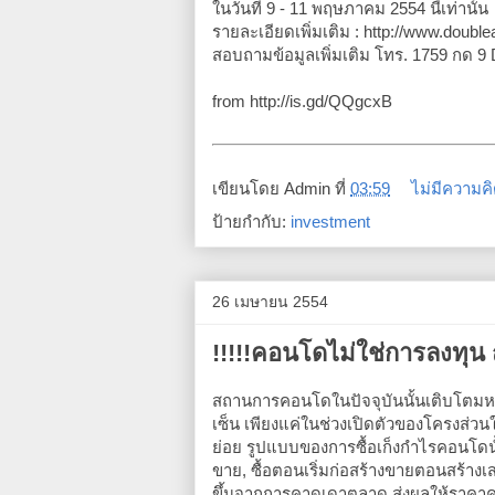
ในวันที่ 9 - 11 พฤษภาคม 2554 นี้​เท่านั้น
รายละ​เอียด​เพิ่ม​เติม : http://www.doub
สอบถามข้อมูล​เพิ่ม​เติม ​โทร. 1759 กด 
from http://is.gd/QQgcxB
เขียนโดย
Admin
ที่
03:59
ไม่มีความคิ
ป้ายกำกับ:
investment
26 เมษายน 2554
!!!!!คอนโดไม่ใช่การลงทุน ถ้า
สถานการคอนโดในปัจจุบันนั้นเติบโตมห
เซ็น เพียงแค่ในช่วงเปิดตัวของโครงส่วนใ
ย่อย รูปแบบของการซื้อเก็งกำไรคอนโดนั
ขาย, ซื้อตอนเริ่มก่อสร้างขายตอนสร้างเ
ขึ้นจากการคาดเดาตลาด ส่งผลให้ราคาคอนโ