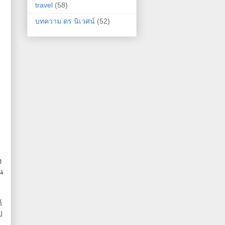
travel
(58)
บทความ ดร นิเวศน์
(52)
ง
น
์
ป