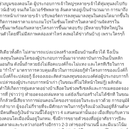
วงบูมของคอนโด ผู้ประกอบการเจ้าใหญ่ๆหลายๆเจ้าได้ทุ่มทุนลงไปกับ
วน์เฮ้าส) จนเกิดโอเวอร์ซัพพลาย ล้นตลาดอยู่เป็นจำนวนมาก การมาถึง
ารหน้าเก่าหลายๆเจ้า ปรับพอร์ตการลงทุนมาลงทุนในคอนโดมากขึ้นใ
ิม เกิดการลดราคาแจกแถมโปรโมชั่นมโหฬารในตลาดบ้านจัดสรรใน
ๆขึ้นมาพร้อมกันหลายๆโครงการขึ้นมาตอบรับ (มีหลายบริษัทใหญ่ใน
กินตัวโดยที่ไม่มีสภาพคล่องเท่าไหร่ คงพอได้ข่าวกันบ้าง) เพราะใครๆก็
ีเดียวทั้งตึก ไม่สามารถแบ่งแปลงสร้างเหมือนบ้านเดี่ยวได้ จึงเป็น
ารลงทุนในคอนโดของผู้ประกอบการนั้นมาจากสถาบันการเงินเป็นหลัก
นเสือนอนกิน ดังนั้นถ้าหวยยังไม่ล๊อคแบงค์ก็จะไม่แทง และไครทีเรียในการ
วคือ “กำไร” มาตราการควบคุมเดียวในการปล่อยกู้ทำโครงการของแบ็งค์ก็
็งค์ก็จะปล่อยกู้ ยิ่งจองเยอะสัดส่วนลงทุนของแบงค์ต่อผู้ประกอบการก็
ปล่าของผู้ประกอบการหน้าเก่า (ในขณะที่ไม่ให้หน้าใหม่กู้) ผลักดัน
ให้เกิดการทุ่มตลาดอย่างบ้าเลือดในช่วงพรีเซลล์และการเมคยอดจอง
ี่ (ข่าวว่า) ทำยอดจองถล่มทลาย แต่ยังเริ่มก่อสร้างไม่ได้ซักที ในขณ
บงค์ก็กลัวหนี้เสียจากการผ่อนคอนโดของรายย่อยในระยะยาวด้วย การอนุมัต
กลำบาก ผู้จองไม่กี่รายที่จะมีศักยภาพในการกู้จริงแม้วงเงินอยู่ที่ล้านต้น
คนที่พอกู้เงินจำนวนนี้ได้อยู่ราว 4 แสนคนเท่านั้นเอง เมื่อเทียบกับควา
ของคอนโดเมืองนั้นอยู่ในกทม. ซึ่งมีการขยายตัวของที่อยู่อาศัยราวๆปีละ
ยู่ในตลาดและระหว่างก่อสร้างอีกราว 2-3 เท่าของจำนวนนี้ และมีแนวโน้ม