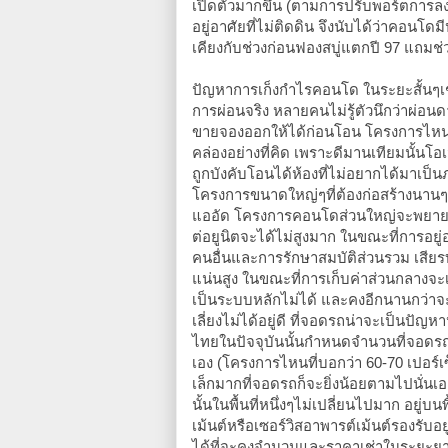
เปิดตัวมากขึ้น (ตามการปรับพอร์ตการลงท
อยู่อาศัยที่ไม่ติดดิน จึงนับได้ว่าคอนโ
เคียงกับช่วงก่อนฟองสบู่แตกปี 97 แถมช่ว
ปัญหาการเก็งกำไรคอนโด ในระยะสั้นๆเช
การผ่อนจริง หลายคนไม่รู้ตัวนึกว่าผ่อนด
ขายจองออกให้ได้ก่อนโอน โครงการไหนขึ้
คล่องอย่างที่คิด เพราะดีมานเทียมนั้นโ
ถูกบังคับโอนได้ห้องที่ไม่อยากได้มาเป็น
โครงการขนาดใหญ่ๆที่ต้องก่อสร้างนานๆถ
แออัด โครงการคอนโดส่วนใหญ่จะพยายาม
ต่อยูนิตจะได้ไม่สูงมาก ในขณะที่การอยู
คนอื่นและการรักษาสมบัติส่วนรวม เสีย
แน่นสูง ในขณะที่การเก็บค่าส่วนกลาง
เป็นระบบหลักไม่ได้ และคงอีกนานกว่าจะ
เลี่ยงไม่ได้อยู่ดี ที่จอดรถน่าจะเป็นป
ไทยในปัจจุบันนั้นกำหนดจำนวนที่จอดรถไ
เอง (โครงการไหนที่บอกว่า 60-70 เปอร์เ
เล็กมากที่จอดรถก็จะยิ่งน้อยตามไปนั่นเ
นั้นในพื้นที่หนึ่งๆไม่เปลี่ยนไปมาก อยู
เม้นต์หรือเซอร์วิสอาพารต์เม้นต์รองรับอยู
ได้ที่จะคงจำนวนและราคาเช่าในระยะยาวได