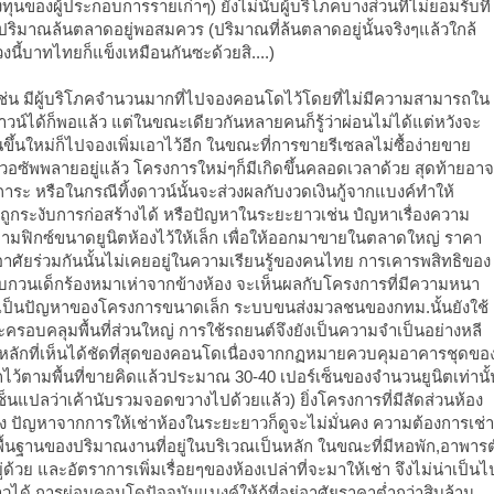
ุนของผู้ประกอบการรายเก่าๆ) ยังไม่นับผู้บริโภคบางส่วนที่ไม่ยอมรับที่
ดมีปริมาณล้นตลาดอยู่พอสมควร (ปริมาณที่ล้นตลาดอยู่นั้นจริงๆแล้วใกล้
งนี้บาทไทยก็แข็งเหมือนกันซะด้วยสิ....)
่น มีผู้บริโภคจำนวนมากที่ไปจองคอนโดไว้โดยที่ไม่มีความสามารถใน
าวน์ได้ก็พอแล้ว แต่ในขณะเดียวกันหลายคนก็รู้ว่าผ่อนไม่ได้แต่หวังจะ
นใหม่ก็ไปจองเพิ่มเอาไว้อีก ในขณะที่การขายรีเซลลไม่ซื้อง่ายขาย
อเวอซัพพลายอยู่แล้ว โครงการใหม่ๆก็มีเกิดขึ้นคลอดเวลาด้วย สุดท้ายอาจ
ภาระ หรือในกรณีทิ้งดาวน์นั้นจะส่วงผลกับงวดเงินกู้จากแบงค์ทำให้
ูกระงับการก่อสร้างได้ หรือปัญหาในระยะยาวเช่น ปํญหาเรื่องความ
ฟิกซ์ขนาดยูนิตห้องไว้ให้เล็ก เพื่อให้ออกมาขายในตลาดใหญ่ ราคา
่อาศัยร่วมกันนั้นไม่เคยอยู่ในความเรียนรู้ของคนไทย การเคารพสิทธิของ
รบกวนเด็กร้องหมาเห่าจากข้างห้อง จะเห็นผลกับโครงการที่มีความหนา
จะเป็นปัญหาของโครงการขนาดเล็ก ระบบขนส่งมวลชนของกทม.นั้นยังใช้
ครอบคลุมพื้นที่ส่วนใหญ่ การใช้รถยนต์จึงยังเป็นความจำเป็นอย่างหลี
ัญหาหลักที่เห็นได้ชัดที่สุดของคอนโดเนื่องจากกฏหมายควบคุมอาคารชุดขอ
ว้ตามพื้นที่ขายคิดแล้วประมาณ 30-40 เปอร์เซ็นของจำนวนยูนิตเท่านั้
ซ็นแปลว่าเค้านับรวมจอดขวางไปด้วยแล้ว) ยิ่งโครงการที่มีสัดส่วนห้อง
อง ปัญหาจากการให้เช่าห้องในระยะยาวก็ดูจะไม่มั่นคง ความต้องการเช่า
่บนพื้นฐานของปริมาณงานที่อยู่ในบริเวณเป็นหลัก ในขณะที่มีหอพัก,อาพารต
่ด้วย และอัตราการเพิ่มเรื่อยๆของห้องเปล่าที่จะมาให้เช่า จึงไม่น่าเป็นไ
้ การผ่อนคอนโดปัจจุบันแบงค์ให้กู้ที่อยู่อาศัยราคาต่ำกว่าสิบล้าน