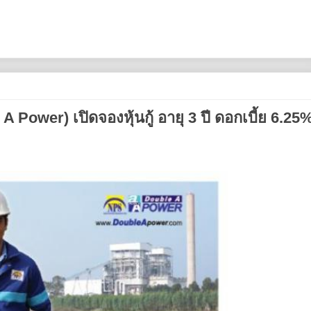
le A Power) ​เปิดจองหุ้นกู้ อายุ 3 ปี ดอก​เบี้ย 6.25