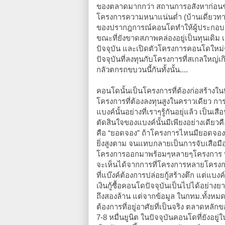
ของตลาดมากกว่า สถานการอสังหาก่อนช่
โครงการความหนาแน่นต่ำ (บ้านเดี่ยวทา
ของปรากฎการณ์คอนโดทำให้ผู้ประกอบก
ขณะที่ยังขาดสภาพคล่องอยู่เป็นทุนเด
ปัจจุบัน และเปิดตัวโครงการคอนโดใหม่
ปัจจุบันที่ลงทุนกับโครงการที่สเกลใหญ่เ
กลัวตกรถขบวนนี้กันทั้งนั้น....
คอนโดนั้นเป็นโครงการที่ต้องก่อสร้างในท
โครงการที่ต้องลงทุนสูงในคราวเดียว ก
แบงค์นั้นอย่างที่เราๆรู้กันอยุ่แล้ว เป็
ตัดสินใจของแบงค์นั้นมีเพียงอย่างเดีย
คือ “ยอดจอง” ถ้าโครงการไหนมียอดจองแบ
ยิ่งสูงตาม จนแทบกลายเป็นการจับเสือมือเ
โครงการออกมาพร้อมๆหลายๆโครงการ ทำ
จะเห็นได้จากการที่โครงการหลายโครงการท
ที่แบ๊งค์ต้องการปล่อยกู้สร้างตึก แต่แ
เงินกู้ซื้อคอนโดปัจจุบันเป็นไปได้อย่างยา
ถึงสองล้าน แต่จากข้อมูล ในกทม.ทั้งหมดมี
ต้องการที่อยู่อาศัยที่เป็นจริง ตลาดหลัก
7-8 หมื่นยูนิต ในปัจจุบันคอนโดที่ยังอ