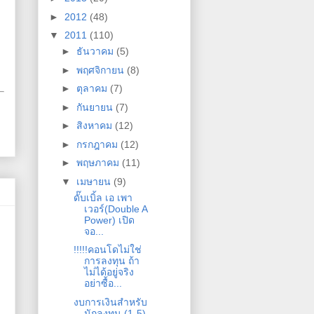
►
2012
(48)
▼
2011
(110)
►
ธันวาคม
(5)
►
พฤศจิกายน
(8)
►
ตุลาคม
(7)
►
กันยายน
(7)
►
สิงหาคม
(12)
►
กรกฎาคม
(12)
►
พฤษภาคม
(11)
▼
เมษายน
(9)
ดั๊บ​เบิ้ล ​เอ ​เพา​
เวอร์(Double A
Power) ​เปิด
จอ...
!!!!!คอนโดไม่ใช่
การลงทุน ถ้า
ไม่ได้อยู่จริง
อย่าซื้อ...
ม
งบการเงินสำหรับ
นักลงทุน (1-5)