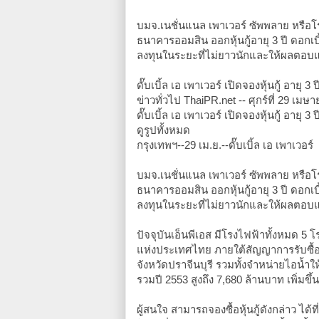
บมจ.​เนชั่น​แนล ​เพา​เวอร์ ซัพพลาย ​หรือ​โร
ธนาคารออมสิน ออกหุ้นกู้อายุ 3 ปี ดอก​เบี้ย 
ลงทุน​ในระยะที่​ไม่ยาวนัก​และ​ให้ผลตอบ​แ
ดั๊บ​เบิ้ล ​เอ ​เพา​เวอร์ ​เปิดจองหุ้นกู้ อายุ 
ข่าวทั่ว​ไป ThaiPR.net -- ศุกร์ที่ 29 ​เม
ดั๊บ​เบิ้ล ​เอ ​เพา​เวอร์ ​เปิดจองหุ้นกู้ อายุ 
ดูรูป​ทั้งหมด
กรุง​เทพฯ--29 ​เม.ย.--ดั๊บ​เบิ้ล ​เอ ​เพา​เวอร์
บมจ.​เนชั่น​แนล ​เพา​เวอร์ ซัพพลาย ​หรือ​โร
ธนาคารออมสิน ออกหุ้นกู้อายุ 3 ปี ดอก​เบี้ย 
ลงทุน​ในระยะที่​ไม่ยาวนัก​และ​ให้ผลตอบ​แ
ปัจจุบัน​เอ็นพี​เอส มี​โรง​ไฟฟ้า​ทั้งหมด 5
แห่งประ​เทศ​ไทย ภาย​ใต้สัญญา​การรับซื
จังหวัดปราจีนบุรี รวม​ทั้งจำหน่าย​ไอน้ำ​ให้กั
รวมปี 2553 สูง​ถึง 7,680 ล้านบาท ​เพิ่มขึ
​ผู้สน​ใจ สามารถจองซื้อหุ้นกู้ดังกล่าว 