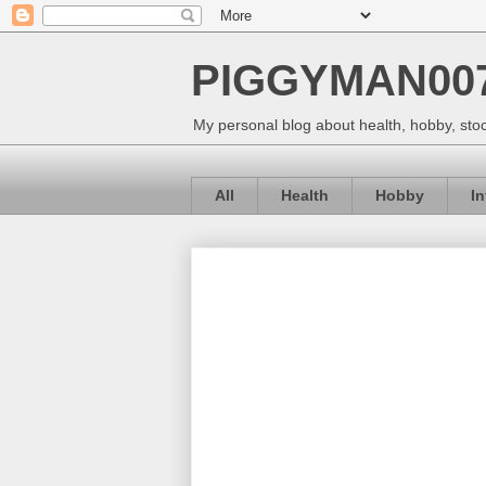
PIGGYMAN00
My personal blog about health, hobby, stoc
All
Health
Hobby
I