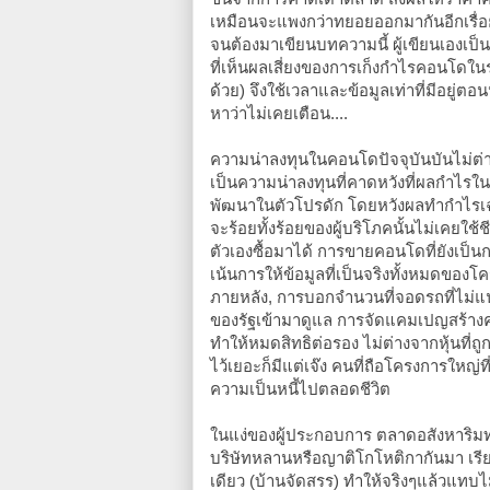
เหมือนจะแพงกว่าทยอยออกมากันอีกเรื่
จนต้องมาเขียนบทความนี้ ผู้เขียนเองเป็
ที่เห็นผลเสี่ยงของการเก็งกำไรคอนโด
ด้วย) จึงใช้เวลาและข้อมูลเท่าที่มีอยู่ตอ
หาว่าไม่เคยเตือน....
ความน่าลงทุนในคอนโดปัจจุบันบันไม่ต
เป็นความน่าลงทุนที่คาดหวังที่ผลกำไรใน
พัฒนาในตัวโปรดัก โดยหวังผลทำกำไรเฉ
จะร้อยทั้งร้อยของผู้บริโภคนั้นไม่เคย
ตัวเองซื้อมาได้ การขายคอนโดที่ยังเป็น
เน้นการให้ข้อมูลที่เป็นจริงทั้งหมดของ
ภายหลัง, การบอกจำนวนที่จอดรถที่ไม่แน่
ของรัฐเข้ามาดูแล การจัดแคมเปญสร้างคว
ทำให้หมดสิทธิต่อรอง ไม่ต่างจากหุ้นที่
ไว้เยอะก็มีแต่เจ๊ง คนที่ถือโครงการใหญ่ท
ความเป็นหนี้ไปตลอดชีวิต
ในแง่ของผู้ประกอบการ ตลาดอสังหาริมทรัพย
บริษัทหลานหรือญาติโกโหติกากันมา เรีย
เดียว (บ้านจัดสรร) ทำให้จริงๆแล้วแทบไ