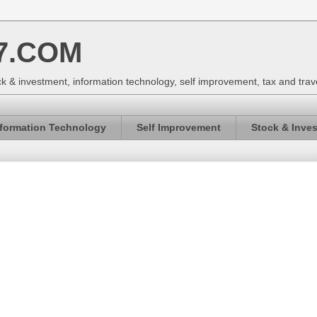
7.COM
k & investment, information technology, self improvement, tax and trav
nformation Technology
Self Improvement
Stock & Inve