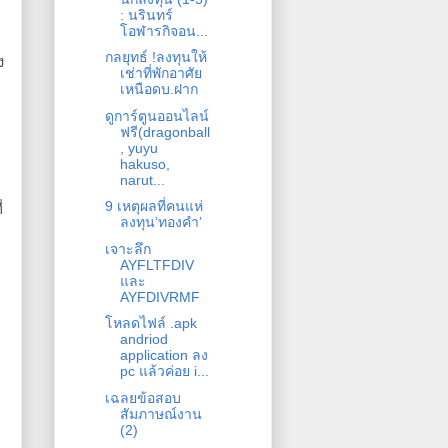
: นรินทร์
โอฬารกิจอน...
กลยุทธ์ !ลงทุนให้
ง
เช่าที่พักอาศัย
เหนือดบ.ฝาก
ดูการ์ตูนออนไลน์
ฟรี(dragonball
, yuyu
hakuso,
narut...
9 เหตุผลที่คนแห่
่
ลงทุน’ทองคำ’
เจาะลึก
AYFLTFDIV
และ
AYFDIVRMF
โหลดไฟล์ .apk
andriod
application ลง
pc แล้วค่อย i...
เฉลยข้อสอบ
สัมภาษณ์งาน
(2)