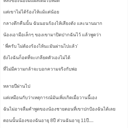
หลังของน้องมีแผลเต็มไปหมด
แต่เขาไม่ได้ร้องไห้แม้แต่น้อย
กลางดึกคืนนั้น ฉันนอนร้องไห้เสียงดัง และนานมาก
น้องเอามือเล็กๆ ของเขามาปิดปากฉันไว้ แล้วพูดว่า
' พี่ครับ ไม่ต้องร้องไห้นะมันผ่านไปแล้ว'
ยังไงฉันก็อดที่จะเกลียดตัวเองไม่ได้
ที่ไม่มีความกล้าจะบอกความจริงกับพ่อ
หลายปีผ่านไป
แต่เหมือนกับว่าเหตุการณ์มันเพิ่งเกิดเมื่อวานนี้เอง
ฉันไม่อาจลืมคำพูดของน้องชายตอนที่เขาปกป้องฉันได้เลย
ตอนนั้นน้องของฉันอายุ 8ปี ส่วนฉันอายุ 11ปี....