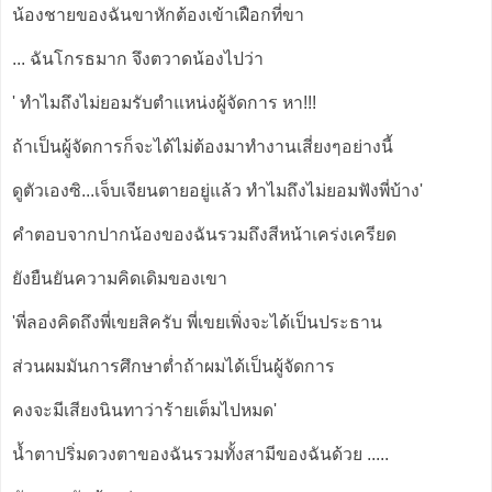
น้องชายของฉันขาหักต้องเข้าเฝือกที่ขา
... ฉันโกรธมาก จึงตวาดน้องไปว่า
' ทำไมถึงไม่ยอมรับตำแหน่งผู้จัดการ หา!!!
ถ้าเป็นผู้จัดการก็จะได้ไม่ต้องมาทำงานเสี่ยงๆอย่างนี้
ดูตัวเองซิ...เจ็บเจียนตายอยู่แล้ว ทำไมถึงไม่ยอมฟังพี่บ้าง'
คำตอบจากปากน้องของฉันรวมถึงสีหน้าเคร่งเครียด
ยังยืนยันความคิดเดิมของเขา
'พี่ลองคิดถึงพี่เขยสิครับ พี่เขยเพิ่งจะได้เป็นประธาน
ส่วนผมมันการศึกษาต่ำถ้าผมได้เป็นผู้จัดการ
คงจะมีเสียงนินทาว่าร้ายเต็มไปหมด'
น้ำตาปริ่มดวงตาของฉันรวมทั้งสามีของฉันด้วย .....