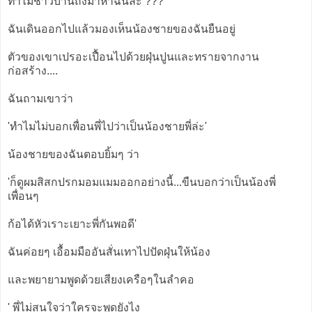
ทำไมชาวบ้านถึงมาหาฉันล่ะ ???
ฉันเดินออกไปแล้วมองเห็นน้องชายของฉันยืนอยู่
ตัวของเขาเปรอะเปื้อนไปด้วยฝุ่นปูนและทรายจากงาน
ก่อสร้าง....
ฉันถามเขาว่า
'ทำไมไม่บอกเพื่อนพี่ไปว่าเป็นน้องชายพี่ล่ะ'
น้องชายของฉันตอบยิ้มๆ ว่า
'ก็ดูผมสิสกปรกมอมแมมออกอย่างนี้...ขืนบอกว่าเป็นน้องพี่
เพื่อนๆ
ก้อได้หัวเราะเยาะพี่กันพอดี'
ฉันค่อยๆ เอื้อมมืออันสั่นเทาไปปัดฝุ่นให้น้อง
และพยายามพูดด้วยเสียงเครือๆในลำคอ
' พี่ไม่สนใจว่าใครจะพูดยังไง