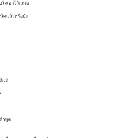
ทับใจเอาไว้เสมอ
เนิดแล้วหรือยัง
ี่แท้
?
นคำพูด