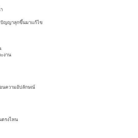
้ำ
ปัญญาลุกขึ้นมาแก้ไข
น
าะงาน
ท้อนความอัปลักษณ์
กันตรงไหน