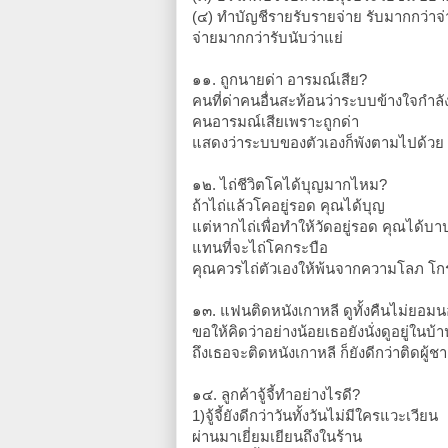
(๔) ทำบัญชีรายรับรายจ่าย รับมากกว่าจ่
จ่ายมากกว่ารับนับว่าแย่
๑๑. ถูกนายด่า อารมณ์เสีย?
คนที่ด่าคนอื่นสะท้อนว่าระบบข้างใจกำลัง
คนอารมณ์เสียเพราะถูกด่า
แสดงว่าระบบของตัวเองก็พังตามไปด้วย
๑๒. ไถ่ชีวิตโคได้บุญมากไหม?
ถ้าไถ่แล้วโคอยู่รอด คุณได้บุญ
แต่หากไถ่เพื่อทำให้วัดอยู่รอด คุณได้บา
แทนที่จะไถ่โคกระบือ
คุณควรไถ่ตัวเองให้พ้นจากความโลภ โกร
๑๓. แฟนติดหนังเกาหลี ดูทั้งคืนไม่ยอม
ขอให้คิดว่าอย่างน้อยเธอยังนั่งดูอยู่ในบ้า
ถึงเธอจะติดหนังเกาหลี ก็ยังดีกว่าติดผู้ชาย
๑๔. ลูกค้าจู้จี้ทำอย่างไรดี?
1)จู้จี้ยังดีกว่าวันทั้งวันไม่มีใครแวะเวียน
ผ่านมาเยี่ยมเยียนถึงในร้าน