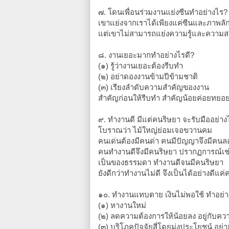
๗. โดนเพื่อนร่วมงานแย่งซีนทำอย่างไร?
เขาแย่งจากเราได้เพียงแค่ซีนและภาพลักษ
แต่เขาไม่สามารถแย่งความรู้และความ
๘. งานเยอะมากทำอย่างไรดี?
(๑) รู้ว่างานเยอะต้องรีบทำ
(๒) อย่าดองงานข้ามปีข้ามชาติ
(๓) เรียงลำดับความสำคัญของงาน
สำคัญก่อนให้รีบทำ สำคัญน้อยค่อยทยอ
๙. ทำงานดี มีแต่คนริษยา จะรับมืออย่าง
โบราณว่า ไม้ใหญ่ย่อมเจอขวานคม
คนเด่นต้องมีคนด่า คนมีปัญญาจึงมีคนล
คนทำงานดีจึงมีคนริษยา ปรากฏการณ์เช่น
เป็นของธรรมดา ทำงานดีจนมีคนริษยา
ยังดีกว่าทำงานไม่ดี จึงเป็นได้อย่างดีแค
๑๐. ทำงานแทบตาย เงินไม่พอใช้ ทำอย่า
(๑) หางานใหม่
(๒) ลดความต้องการให้น้อยลง อยู่กับคว
(๓) บริโภคปัจจัยสี่โดยมุ่งประโยชน์ อย่า