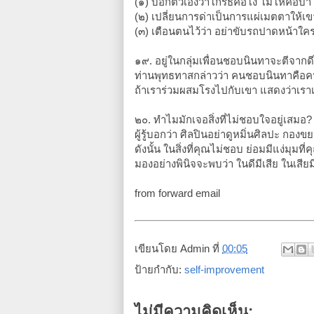
(๑) บอกตัวเองว่าโกรธคือโง่ โมโหคือบ้
(๒) เปลี่ยนการด่าเป็นการแผ่เมตตาให้เ
(๓) เตือนตนไว้ว่า อย่าขับรถปาดหน้าใ
๑๙. อยู่ในกลุ่มเพื่อนชอบนินทาจะตีจาก
ท่านพุทธทาสกล่าวว่า คนชอบนินทาคือคน
ถ้าเราร่วมผสมโรงไปกับเขา แสดงว่าเราเ
๒๐. ทำไมมักเจอสิ่งที่ไม่ชอบใจอยู่เสมอ?
ผู้รู้บอกว่า ศิลปินอย่าดูหมิ่นศิลปะ กองขยะ
ดังนั้น ในสิ่งที่คุณไม่ชอบ ย่อมมีแง่มุม
มองอย่างพินิจจะพบว่า ในดีมีเสีย ในเสียม
from forward email
เขียนโดย
Admin
ที่
00:05
ป้ายกำกับ:
self-improvement
ไม่มีความคิดเห็น: