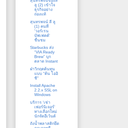
สุนทรพจน์ของลี
ลู (2) เข้าใจ
ธุรกิจอย่าง
ถ่องแท้
สุนทรพจน์ ลี ลู
(1) คนที่
'วอร์เรน
บัฟเฟตต์'
ชื่นชม
Starbucks ส่ง
“VIA Ready
Brew” บุก
ตลาด Instant
ฝ่าวิกฤตต้นทุน
แบบ "ต้น โออิ
ชิ"
Install Apache
2.2.x SSL on
Windows
บริการ 'เช่า
เฟอร์นิเจอร์'
ทางเลือกใหม่
นักจัดอีเว้นต์
ถังน้ำพลาสติกยึด