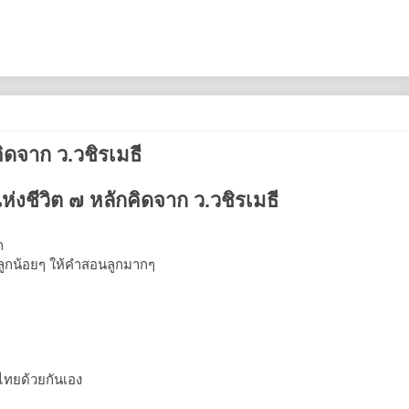
ิดจาก ว.วชิรเมธี
ห่งชีวิต ๗ หลักคิดจาก ว.วชิรเมธี
ก
่าลูกน้อยๆ ให้คำสอนลูกมากๆ
ทยด้วยกันเอง