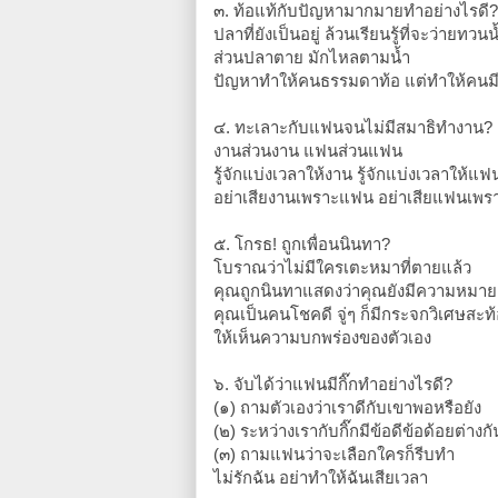
๓. ท้อแท้กับปัญหามากมายทำอย่างไรดี?
ปลาที่ยังเป็นอยู่ ล้วนเรียนรู้ที่จะว่ายทวนน
ส่วนปลาตาย มักไหลตามน้ำ
ปัญหาทำให้คนธรรมดาท้อ แต่ทำให้คนมี
๔. ทะเลาะกับแฟนจนไม่มีสมาธิทำงาน?
งานส่วนงาน แฟนส่วนแฟน
รู้จักแบ่งเวลาให้งาน รู้จักแบ่งเวลาให้แฟ
อย่าเสียงานเพราะแฟน อย่าเสียแฟนเพร
๕. โกรธ! ถูกเพื่อนนินทา?
โบราณว่าไม่มีใครเตะหมาที่ตายแล้ว
คุณถูกนินทาแสดงว่าคุณยังมีความหมาย
คุณเป็นคนโชคดี จู่ๆ ก็มีกระจกวิเศษสะ
ให้เห็นความบกพร่องของตัวเอง
๖. จับได้ว่าแฟนมีกิ๊กทำอย่างไรดี?
(๑) ถามตัวเองว่าเราดีกับเขาพอหรือยัง
(๒) ระหว่างเรากับกิ๊กมีข้อดีข้อด้อยต่าง
(๓) ถามแฟนว่าจะเลือกใครก็รีบทำ
ไม่รักฉัน อย่าทำให้ฉันเสียเวลา