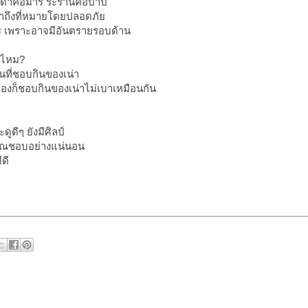
า ด่าคือมาร ระรานคือบาป
ขาถึงที่หมายโดยปลอดภัย
คร เพราะอาจมีอันตรายรอบด้าน
ดีไหม?
ที่ชอบกินของเน่า
องก็ชอบกินของเน่าไม่เบาเหมือนกัน
ดูดีๆ ยังมีศิลป์
ที่คุณชอบอย่างแน่นอน
ีดี