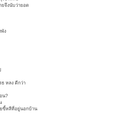
ายจึงนับว่ายอด
พัง
ป
ธ หลง ดีกว่า
นอน?
น
ขี้หลีที่อยู่นอกบ้าน