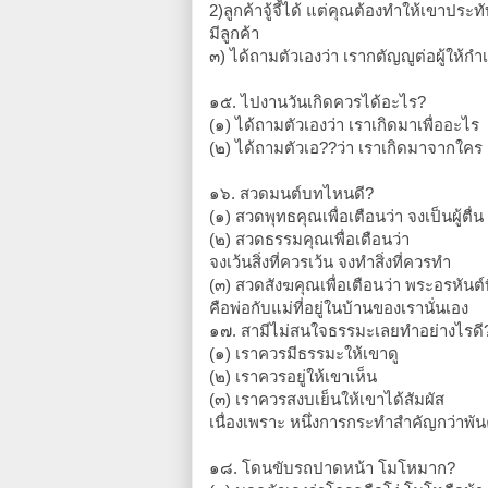
2)ลูกค้าจู้จี้ได้ แต่คุณต้องทำให้เขาประ
มีลูกค้า
๓) ได้ถามตัวเองว่า เรากตัญญูต่อผู้ให้กำ
๑๕. ไปงานวันเกิดควรได้อะไร?
(๑) ได้ถามตัวเองว่า เราเกิดมาเพื่ออะไร
(๒) ได้ถามตัวเอ??ว่า เราเกิดมาจากใคร
๑๖. สวดมนต์บทไหนดี?
(๑) สวดพุทธคุณเพื่อเตือนว่า จงเป็นผู้ตื่น
(๒) สวดธรรมคุณเพื่อเตือนว่า
จงเว้นสิ่งที่ควรเว้น จงทำสิ่งที่ควรทำ
(๓) สวดสังฆคุณเพื่อเตือนว่า พระอรหันต์ท
คือพ่อกับแม่ที่อยู่ในบ้านของเรานั่นเอง
๑๗. สามีไม่สนใจธรรมะเลยทำอย่างไรดี
(๑) เราควรมีธรรมะให้เขาดู
(๒) เราควรอยู่ให้เขาเห็น
(๓) เราควรสงบเย็นให้เขาได้สัมผัส
เนื่องเพราะ หนึ่งการกระทำสำคัญกว่าพั
๑๘. โดนขับรถปาดหน้า โมโหมาก?