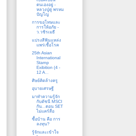
ตนเองอยู่ -
หลวงปู่ดู่ พรหม
ปัญโญ
การขอโทษและ
การให้อภัย -
ว.วชิรเมธี
แปรงสีฟันแหล่ง
แพร่เชื้อโรค
25th Asian
International
Stamp
Exibition (4 -
12 A...
ศิษย์คิดล้างครู
อุบายเศรษฐี
มาทำความรู้จัก
กับดัชนี MSCI
กัน...ตอน SET
ไม่แคร์สื่อ
ซื้อบ้าน คือ การ
ลงทุน?
รู้จักและเข้าใจ