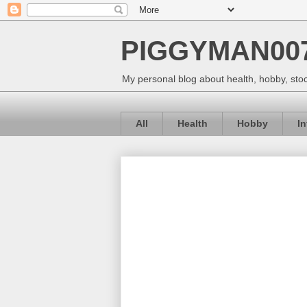
PIGGYMAN00
My personal blog about health, hobby, stoc
All
Health
Hobby
I