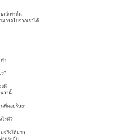
ณ์เท่านั้น
สามารถไปจากเราได้
ยทำ
ไร?
องดี
ว่านี้
่คนที่คอยริษยา
งไรดี?
ามจริงให้มาก
มุ่งประดับ