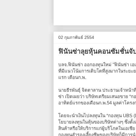
02 กุมภาพันธ์ 2554
ฟินันซ่าลุยหุ้นคอนซัมชั่น
บลจ.ฟินันซ่า ออกองทุนใหม่ "ฟินันซ่า เอ
ที่มีแนวโน้มการเติบโตที่สูงมากในระยะยา
แรก เดือนก.พ.
นายธีรพันธุ์ จิตตาลาน ประธานเจ้าหน้าท
ซ่า เปิดเผยว่า บริษัทเตรียมเสนอขาย “กอ
อาทิตย์แรกของเดือนก.พ.54 มูลค่าโครง
โดยจะนำเงินไปลงทุนใน “กองทุน UBS (L
โยบายลงทุนในหุ้นของบริษัทต่างๆ ซึ่งตั้งอ
สินค้าหรือให้บริการแก่ผู้บริโภคในเอเชีย
กองทุนสำรองเลี้ยงชีพของบริษัทก็มีการน