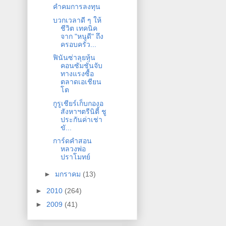
คำคมการลงทุน
บวกเวลาดี ๆ ให้
ชีวิต เทคนิค
จาก "หนูดี" ถึง
ครอบครัว...
ฟินันซ่าลุยหุ้น
คอนซัมชั่นจับ
ทางแรงซื้อ
ตลาดเอเชียน
โต
กูรูเชียร์เก็บกองอ
สังหาฯตรีนิตี้ ชู
ประกันค่าเช่า
ขั...
การ์ดคำสอน
หลวงพ่อ
ปราโมทย์
►
มกราคม
(13)
►
2010
(264)
►
2009
(41)