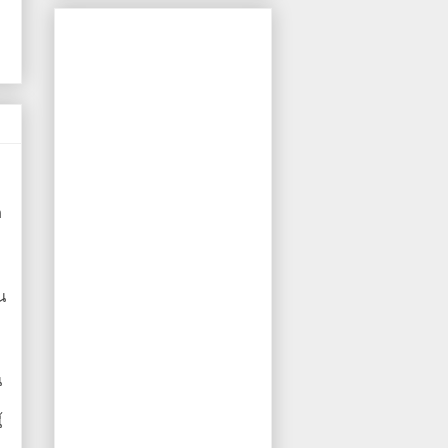
ค
น
น
้