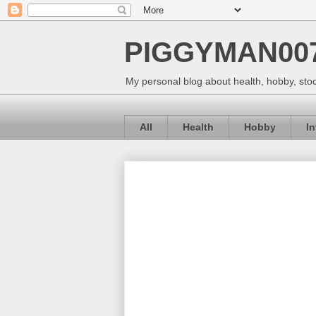
PIGGYMAN00
My personal blog about health, hobby, stoc
All
Health
Hobby
I