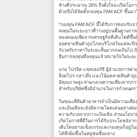
ข้างดีประมาณ 26% จึงตั้งใจจะเปิดโอก
ด้วยจึงได้จัดตั้งกองทุน FAM ACF ขึ้นมาใน
“กองทุน FAM ACF นี้ได้รับการตอบรับจ
ลงทุนในระยะยาวที่วางอยู่บนพื้นฐานกา
ของคนเอเชียจากเศรษฐกิจที่เติบโตดีขึ้น
ยอดขายสินค้าอุปโภคบริโภคในแต่ละปีจ
กังวลกับราคาในระยะสั้นมากจนเกินไป ถ้
ธีมการลงทุนที่ลงทุนแล้วสบายใจในระยะย
นาย โปรจิต แชทเธอร์จี ผู้อำนวยการฝ่า
สิงคโปร กล่าวถึง แนวโน้มตลาดสินค้าอุป
มีคุณภาพสูง ท่ามกลางความเสี่ยงจากภาวะ
สำหรับบริษัทซึ่งมีอำนาจในการกำหนดราคา
ในขณะที่สินค้าอาหารจำเป็นมีความเสี
และอินเดียจะยังมีความโดดเด่นอย่างต่อเ
ความกังวลจากภาวะเงินเฟ้อ ส่วนนโยบายข
เกิดโอกาสที่ดีในการได้รับประโยชน์จา
เติบโตอย่างแข็งแกร่งและกองทุนก็อยู่ในส
ได้ที่เพิ่มขึ้นในหมู่ชนชั้นกลาง