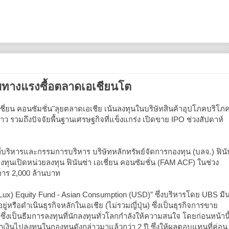
จับทางแรงซื้อตลาดเอเชียนโต
เชี่ยน คอนซัมชั่น"ลุยตลาดเอเชีย เน้นลงทุนในบริษัทสินค้าอุปโภคบริโภ
ว รวมถึงปัจจัยพื้นฐานเศรษฐกิจที่แข็งแกร่ง เปิดขาย IPO ช่วงสัปดาห์
ี่บริหารและกรรมการบริหาร บริษัทหลักทรัพย์จัดการกองทุน (บลจ.) ฟินั
งทุนเปิดหน่วยลงทุน ฟินันซ่า เอเชี่ยน คอนซัมชั่น (FAM ACF) ในช่วง
การ 2,000 ล้านบาท
ux) Equity Fund - Asian Consumption (USD)” ซึ่งบริหารโดย UBS มี
ยู่หรือดำเนินธุรกิจหลักในเอเชีย (ไม่รวมญี่ปุ่น) ซึ่งเป็นธุรกิจการขาย
 ซึ่งเป็นธีมการลงทุนที่นักลงทุนทั่วโลกกำลังให้ความสนใจ โดยก่อนหน้านี
ำเงินไปลงทุนในกองทุนดังกล่าวมาแล้วกว่า 2 ปี ซึ่งให้ผลตอบแทนที่ค่อน