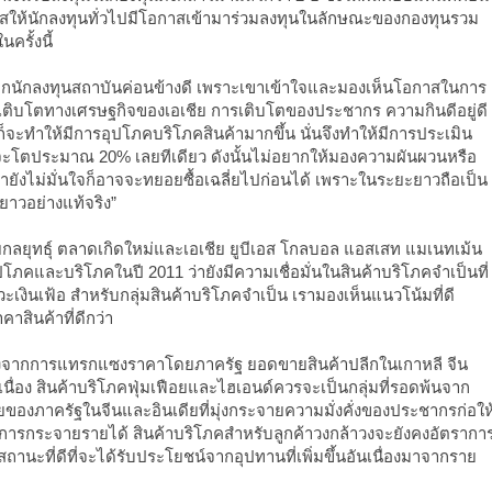
าสให้นักลงทุนทั่วไปมีโอกาสเข้ามาร่วมลงทุนในลักษณะของกองทุนรวม
ครั้งนี้
ากนักลงทุนสถาบันค่อนข้างดี เพราะเขาเข้าใจและมองเห็นโอกาสในการ
รเติบโตทางเศรษฐกิจของเอเชีย การเติบโตของประชากร ความกินดีอยู่ดี
ก็จะทำให้มีการอุปโภคบริโภคสินค้ามากขึ้น นั่นจึงทำให้มีการประเมิน
ะโตประมาณ 20% เลยทีเดียว ดังนั้นไม่อยากให้มองความผันผวนหรือ
ายังไม่มั่นใจก็อาจจะทยอยซื้อเฉลี่ยไปก่อนได้ เพราะในระยะยาวถือเป็น
าวอย่างแท้จริง”
ยกลยุทธุ์ ตลาดเกิดใหม่และเอเชีย ยูบีเอส โกลบอล แอสเสท แมเนทเม้น
โภคและบริโภคในปี 2011 ว่ายังมีความเชื่อมั่นในสินค้าบริโภคจำเป็นที่
เงินเฟ้อ สำหรับกลุ่มสินค้าบริโภคจำเป็น เรามองเห็นแนวโน้มที่ดี
สินค้าที่ดีกว่า
่ยงจากการแทรกแซงราคาโดยภาครัฐ ยอดขายสินค้าปลีกในเกาหลี จีน
นื่อง สินค้าบริโภคฟุ่มเฟือยและไฮเอนด์ควรจะเป็นกลุ่มที่รอดพ้นจาก
องภาครัฐในจีนและอินเดียที่มุ่งกระจายความมั่งคั่งของประชากรก่อให
กการกระจายรายได้ สินค้าบริโภคสำหรับลูกค้าวงกล้าวงจะยังคงอัตรากา
ถานะที่ดีที่จะได้รับประโยชน์จากอุปทานที่เพิ่มขึ้นอันเนื่องมาจากราย