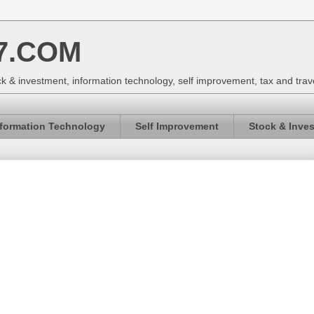
7.COM
k & investment, information technology, self improvement, tax and trav
nformation Technology
Self Improvement
Stock & Inve