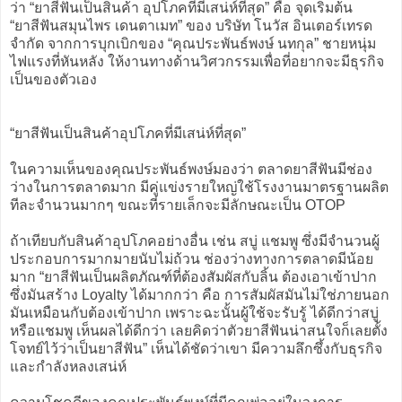
ว่า “ยาสีฟันเป็นสินค้า อุปโภคที่มีเสน่ห์ที่สุด” คือ จุดเริ่มต้น
“ยาสีฟันสมุนไพร เดนตาเมท” ของ บริษัท โนวัส อินเตอร์เทรด
จำกัด จากการบุกเบิกของ “คุณประพันธ์พงษ์ นทกุล” ชายหนุ่ม
ไฟแรงที่หันหลัง ให้งานทางด้านวิศวกรรมเพื่อที่อยากจะมีธุรกิจ
เป็นของตัวเอง
“ยาสีฟันเป็นสินค้าอุปโภคที่มีเสน่ห์ที่สุด”
ในความเห็นของคุณประพันธ์พงษ์มองว่า ตลาดยาสีฟันมีช่อง
ว่างในการตลาดมาก มีคู่แข่งรายใหญ่ใช้โรงงานมาตรฐานผลิต
ทีละจำนวนมากๆ ขณะที่รายเล็กจะมีลักษณะเป็น OTOP
ถ้าเทียบกับสินค้าอุปโภคอย่างอื่น เช่น สบู่ แชมพู ซึ่งมีจำนวนผู้
ประกอบการมากมายนับไม่ถ้วน ช่องว่างทางการตลาดมีน้อย
มาก “ยาสีฟันเป็นผลิตภัณฑ์ที่ต้องสัมผัสกับลิ้น ต้องเอาเข้าปาก
ซึ่งมันสร้าง Loyalty ได้มากกว่า คือ การสัมผัสมันไม่ใช่ภายนอก
มันเหมือนกับต้องเข้าปาก เพราะฉะนั้นผู้ใช้จะรับรู้ ได้ดีกว่าสบู่
หรือแชมพู เห็นผลได้ดีกว่า เลยคิดว่าตัวยาสีฟันน่าสนใจก็เลยตั้ง
โจทย์ไว้ว่าเป็นยาสีฟัน” เห็นได้ชัดว่าเขา มีความลึกซึ้งกับธุรกิจ
และกำลังหลงเสน่ห์