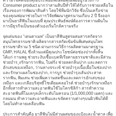
ความโชคดีของคุณประพันธ์พงษ์ที่มีคุณพ่ออยู่ในวงการ
Consumer product มากว่าสามสิบปีทำให้ได้รับการช่วยเหลือใน
เรื่องของการพัฒนาสินค้า โดยใช้ทีมนักวิจัย ซึ่งเป็นเครือข่าย
ของคุณพ่อมาช่วยในการวิจัยพัฒนาสูตรนานเกือบ 2 ปี จึงออก
มาเป็นยาสีฟันในแบบที่ คุณประพันธ์พงษ์ต้องการความฝันใน
การมีธุรกิจเป็นของตัวเองเริ่มใกล้ความจริง
จุดเด่นของ "เดนตาเมท" เป็นยาสีฟันสูตรผสมสารสกัดจาก
สมุนไพรธรรมชาติ ผลิตจากสารสกัดเข้มข้นพิเศษสมุนไพร
ธรรมชาติรวม 5 ชนิด ผ่านกรรมวิธีการผลิตตามมาตรฐาน
GMP, HALAL ซึ่งล้วนแต่มีคุณประโยชน์ต่อช่องปากทั้งสิ้น
ได้แก่ กานพลู ช่วยระงับเชื้อแบคทีเรียตามธรรมชาติและมีส่วน
ช่วยบำร ุงรักษารากฟัน, ใบฝรั่ง ช่วยลดกลิ่นปาก และลดการ
อักเสบของเหงือก, ว่านหางจระเข้ ช่วยบำรุงเนื้อเยื่อในช่องปาก
และรักษาแผลในช่องปาก, การบูร ช่วยบำรุงเส้นประสาท
รากฟัน, พิมเสน ช่วยเพิ่มความสดชื่นและลดการอักเสบของ
เหงือก และเกลือบริสุทธิ์โซเดียมคลอไรด์ ช่วยบำรุงรักษาเหงือก
อีกทั้งสารทำความสะอาดฟันใช้ไมโครซิลิก้า สารทำความ
สะอาดฟันที่โมเลกุลเล็กระดับไมครอน (1/1,000,000 เมตร) และ
กลมมน ทำความสะอาดฟันและขจัดคราบต่างๆบนผิวฟันได้ดี
โดยไม่ทำลายเคลือบฟัน
ประการสำคัญคือ ยาสีฟันไม่มีส่วนผสมของแป้งและน้ำตาล เพื่อ