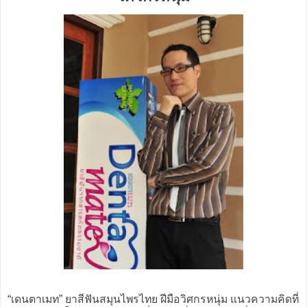
“เดนตาเมท” ยาสีฟันสมุนไพรไทย ฝีมือวิศกรหนุ่ม แนวความคิดที่