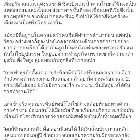
เพิ่มปริมาณและแต่งรสชาติ ซึ่งแป้งและน้ำตาลในยาสีฟันจะเป็น
แหล่งสะสมและเป็นแห ล่งอาหารชั้นดีของเชื้อแบคทีเรียซึ่งเป็น
สาเหตุหลักข องกลิ่นปากและฟันผุ จึงทำให้ใช้ยาสีฟันครั้งละ
เพียงเท่าเม็ดพริกไทย เท่านั้น
แม้จะมีพื้นฐานในครอบครัวคนจีนที่ทำการค้ามาก่อน แต่หนุ่ม
วิศวะอย่างเขาก็ดูจะห่างไกลจากทักษะด้านการค้าขายอย่าง
มาก อาจจะเรียกได้ว่าเป็นลูกไม้หล่นไกลต้นของครอบครัว แต่
นั่นไม่ใช่อุปสรรค ใหญ่ของการทำธุรกิจ เพราะเขามีความกล้า
มุ่งมั่น ตั้งใจสูง ลุยแหลกกับทุกสิ่งที่ขวางหน้า
“การทำธุรกิจตั้งแต่ อายุยังน้อยมีข้อได้เปรียบหลายอย่าง คือ1.
กำลังทางด้านร่างกาย มันสมอง กล้าลุย มีความพร้อม และ 2.
ภาระยังไม่เยอะ ยังไม่มีภาระอะไร เพราะฉะนั้นยังทุ่มเทให้กับ
การทำงานได้”
เอาเข้าจริง คุณประพันธ์พงษ์ก็ไม่ใช่ว่าจะด้อยทักษะทางด้าน
การค้าขาย ย้อนกลับไปเมื่อสมัย ที่เขาเรียนจบวิศวะ เขาร่วมกับ
เพื่อนเปิดโรงเรียนกวดวิชาสอนพิเศษด้วยเงินเก็บทั้งหมดที่มีมา
“ผมมีทักษะส่วนตัว คือ สอนพิเศษได้ ได้เงินเก็บประมาณหลัก
แสนบาท ตอนอยู่ปี 4 พอเรา จบออกมาความรับผิดชอบเรายัง