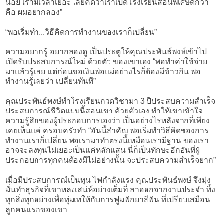
น้อย เรามีเวลาเยอะ เลยคิดว่าเราเปิดโรงเรียนสอนพิเศษดีกว่า
คือ ผมอยากลอง”
“พอเริ่มทำ...วิธีคิดการทำงานของเราก็เปลี่ยน”
ความอยากรู้ อยากลองดู เป็นประตูให้คุณประพันธ์พงษ์เข้าไป
เปิดรับประสบการณ์ใหม่ ด้วยตัว ของเขาเอง “พอทำค่าใช้จ่าย
มาแล้วรู้เลย แต่ก่อนขอเงินพ่อแม่อย่างไรก็ต้องมีข้าวกิน พอ
ทำงานรู้เลยว่า เปลี่ยนทันที”
คุณประพันธ์พงษ์ทำโรงเรียนกวดวิชามา 3 ปีประสบความสำเร็จ
ประสบการณ์ชีวิตแบบนี้สอนเขา ด้วยตัวเอง ทำให้เขาเข้าใจ
ความรู้สึกของผู้ประกอบการเองว่า เป็นอย่างไรหลังจากที่เพียง
เคยเห็นแค่ ครอบครัวทำ “อันนี้สำคัญ พอเริ่มทำวิธีคิดของการ
ทำงานเราก็เปลี่ยน พอเรามาทำตรงนี้เหมือนเรามีฐาน ของเรา
อาจจะลงทุนไม่เยอะเป็นแค่หลักแสน นี่ก็เป็นทักษะอีกอันที่ผู้
ประกอบการทุกคนต้องมีไม่อย่างนั้น จะประสบความสำเร็จยาก”
เมื่อมีประสบการณ์เป็นทุน ไฟกำลังแรง คุณประพันธ์พงษ์ จึงมุ่ง
มั่นทำธุรกิจที่เขาหลงเสน่ห์อย่างเต็มที่ ลาออกจากงานประจำ ทิ้ง
ทุกสิ่งทุกอย่างเพื่อทุ่มเทให้กับการฟูมฟักยาสีฟัน ที่เปรียบเสมือน
ลูกคนแรกของเขา