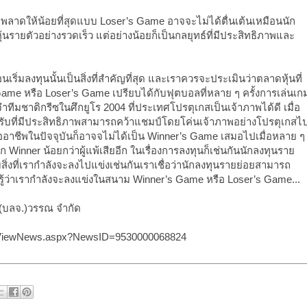
ิดพลาดให้น้อยที่สุดแบบ Loser’s Game อาจจะไม่ได้ตื่นเต้นเหมือนนัก
ุ้นรายตัวอย่างรวดเร็ว แต่อย่างน้อยก็เป็นกลยุทธ์ที่มีประสิทธิภาพและ
ก่อนเริ่มลงทุนนั้นเป็นสิ่งที่สำคัญที่สุด และเราควรจะประเมินว่าตลาดหุ้นที่
Game หรือ Loser’s Game เปรียบได้กับฟุตบอลที่หลาย ๆ ครั้งการเล่นเก
ำทีมชาติกรีซในศึกยูโร 2004 ที่ประเทศโปรตุเกสเป็นเจ้าภาพได้ดี เมื่อ
เกมรับที่มีประสิทธิภาพสามารถคว้าแชมป์โดยโค่นเจ้าภาพอย่างโปรตุเกสไ
ืออาชีพในปัจจุบันก็อาจจไม่ได้เป็น Winner’s Game เสมอไปเมื่อหลาย ๆ
 Winner น้อยกว่าผู้แพ้เสียอีก ในเรื่องการลงทุนก็เช่นกันนักลงทุนราย
บสิ่งที่เรากำลังจะลงไปแข่งเช่นกันเราเชื่อว่านักลงทุนรายย่อยสามารถ
ู้ว่าเรากำลังจะลงแข่งในสนาม Winner’s Game หรือ Loser’s Game...
วม(บลจ.)วรรณ จำกัด
nd/ViewNews.aspx?NewsID=9530000068824