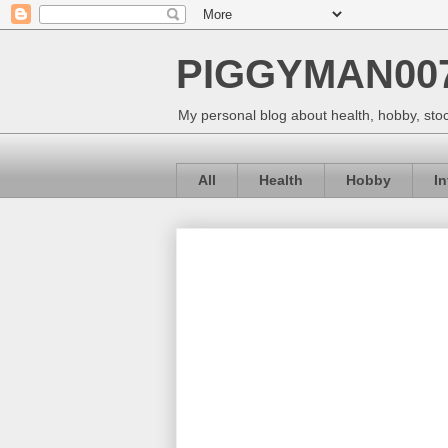
PIGGYMAN00
My personal blog about health, hobby, stoc
All
Health
Hobby
I