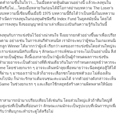
กิดคำถามขึ้นในใจว่า....ในเมื่อตลาดหุ้นผันผวนอย่างนี้ แล้วจะลงทุนใน
้หรือไม่....โดยเมื่อหลายวันก่อนได้มีโอกาสอ่านบทความ The Loser’s
ึ่งบทความนี้เขียนขึ้นเมื่อปี 1975 บทความนี้ถือได้ว่าเป็นหนึ่งในบทความ
ำเนิดการลงทุนในกองทุนดัชนีหรือ Index Fund ในยุคสมัยนั้น โดยได้
ในการลงทุน จึงขออนุญาตนำมาเล่าเพื่อแบ่งปันกันความรู้กันในวันนี้
ทุนกับการแข่งขันไว้อย่างน่าสนใจ จึงอยากยกตัวอย่างขึ้นมาเพื่อเปรีย
นภาพตาม อย่างเช่น ในการเล่นกีฬาเทนนิส เรามักจะพบว่าผู้ชนะในเกมเทนนิ
กลูก Winner ได้มากกว่าผู้แพ้ เรียกว่า ผลของการแข่งขันโดยส่วนใหญ่จ
าแข่งเทนนิสกับเพื่อน ๆ ลักษณะการแพ้ชนะอาจจะไม่เป็นอย่างนั้น สิ่งที
กลายเป็นผู้ชนะ สิ่งนี้เองกลายเป็นว่าผู้แพ้เป็นผู้กำหนดผลการแข่งขัน
ีฬามวยอาจจะเป็นตัวอย่างที่ดีเช่นเดียวกันในการกำหนดกลยุทธ์ว่าควรจ
e โดยช่วงยกแรก ๆ อาจจะเดินหน้าลุยเพื่อหมายว่าจะน๊อคคู่ต่อสู้ให้ได้
กที่ผ่าน ๆ มาของเรานำแล้วก็อาจจะเลือกชกโดยเซฟตัวเอง ไม่ต้องเดิน
มลงไปนับ ก็น่าจะรักษาแต้มจนชนะคะแนนได้ จากตัวอย่างดังกล่าวจะเห็
’s Game ในช่วงยกแรก ๆ และเลือกใช้กลยุทธ์สร้างความผิดพลาดให้น้อย
ี่เราสามารถนำมาเปรียบเทียบได้เช่นกัน โดยส่วนใหญ่แล้วถ้าทีมใหญ่ที่
่แข่งที่เป็นทีมที่อ่อนกว่า ลักษณะเกมมักจะเป็นรูปแบบที่เน้นการบุกเพื่
่กับว่าทีมบุกจะทำประตูได้หรือไม่