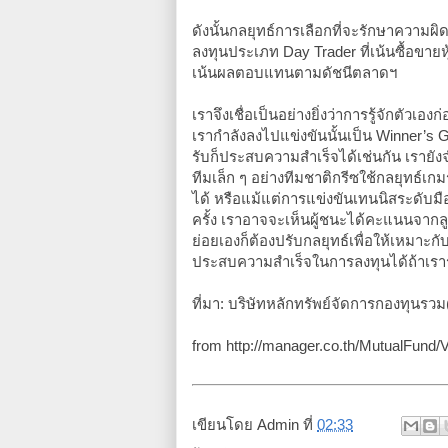
ดังนั้นกลยุทธ์การเลือกที่จะรักษาความผ
ลงทุนประเภท Day Trader ที่เน้นซื้อขายห
เน้นผลตอบแทนตามดัชนีตลาดฯ
เราจึงเชื่อเป็นอย่างยิ่งว่าการรู้จักตัวเอง
เรากำลังลงไปแข่งขันนั้นเป็น Winner’s 
รับก็ประสบความสำเร็จได้เช่นกัน เรายังจ
ทีมเล็ก ๆ อย่างทีมชาติกรีซใช้กลยุทธ์
ได้ หรือแม้แต่การแข่งขันเทนนิสระดับม
ครั้ง เราอาจจะเห็นผู้ชนะได้คะแนนจากลูก
ย่อยเองก็ต้องปรับกลยุทธ์เพื่อให้เหมาะกั
ประสบความสำเร็จในการลงทุนได้ถ้าเราร
ที่มา: บริษัทหลักทรัพย์จัดการกองทุนร
from http://manager.co.th/MutualFu
เขียนโดย
Admin
ที่
02:33