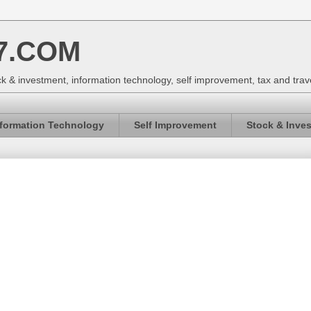
7.COM
k & investment, information technology, self improvement, tax and trav
nformation Technology
Self Improvement
Stock & Inve