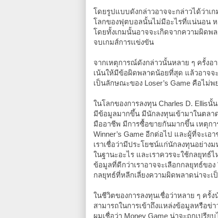
โดยรูปแบบดังกล่าวอาจจะกล่าวได้ว่าเก
โลกของฟุตบอลนั้นไม่มีอะไรที่แน่นอน หล
โดยทั้งเกมนั้นอาจจะเกิดจากความผิดพลาดเ
จบเกมส์การเเข่งขัน
จากเหตุการณ์ดังกล่าวนั้นหลาย ๆ ครั้งอ
เน้นให้มีข้อผิดพลาดน้อยที่สุด แล้วอาจ
เป็นลักษณะของ Loser’s Game คือไม่พยา
ในโลกของการลงทุน Charles D. Ellisนั้น
มีข้อมูลมากขึ้น มีนักลงทุนเข้ามาในตลาด
มืออาชีพ มีการซื้อขายกันมากขึ้น เหตุก
Winner’s Game อีกต่อไป และผู้ที่จะเอาช
เราเชื่อว่ามีประโยชน์แก่นักลงทุนอย่างม
ในฐานะอะไร และเราควรจะใช้กลยุทธ์ไหนมา
ข้อมูลที่ดีกว่าเราอาจจะเลือกกลยุทธ์ของ
กลยุทธ์ที่หลีกเลี่ยงความผิดพลาดน่าจะเ
ในชีวิตของการลงทุนเชื่อว่าหลาย ๆ ครั้ง
สามารถในการเข้าถึงแหล่งข้อมูลหรือข่าว
ผมเชื่อว่า Money Game น่าจะถูกเปรียบ