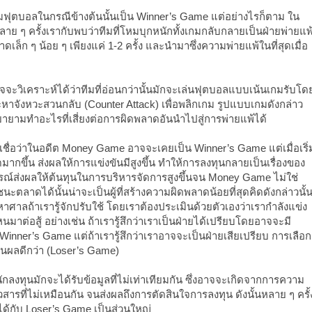
มฟุตบอลในกรณีข้างต้นนั้นเป็น Winner’s Game แต่อย่างไรก็ตาม ใน
าย ๆ ครั้งเรากับพบว่าทีมที่โหมบุกหนักทั้งเกมกลับกลายเป็นฝ่ายพ่ายแพ
ล็ก ๆ น้อย ๆ เพียงแค่ 1-2 ครั้ง และนำมาซึ่งความพ่ายแพ้ในที่สุดเมื่อ
าจจะวิเคราะห์ได้ว่าทีมที่อ่อนกว่านั้นมักจะเล่นฟุตบอลแบบเน้นเกมรับโด
จะหาจังหวะสวนกลับ (Counter Attack) เพื่อพลิกเกม รูปแบบเกมดังกล่าว
ยามทำอะไรที่เสี่ยงต่อการผิดพลาดอันนำไปสู่การพ่ายแพ้ได้
เชื่อว่าในอดีต Money Game อาจจะเคยเป็น Winner’s Game แต่เมื่อเริ่
มากขึ้น ส่งผลให้การแข่งขันมีสูงขึ้น ทำให้การลงทุนกลายเป็นเรื่องของ
ารณ์ส่งผลให้ต้นทุนในการบริหารจัดการสูงขึ้นจน Money Game ไม่ใช่
นะตลาดได้นั้นน่าจะเป็นผู้ที่สร้างความผิดพลาดน้อยที่สุดคิดดังกล่าวนั้
หาศาลถ้าเรารู้จักปรับใช้ โดยเราต้องประเมินด้วยตัวเองว่าเรากำลังแข่ง
ต่อสู้ อย่างเช่น ถ้าเรารู้สึกว่าเราเป็นฝ่ายได้เปรียบโดยอาจจะมี
 Winner’s Game แต่ถ้าเรารู้สึกว่าเราอาจจะเป็นฝ่ายเสียเปรียบ การเลือก
ป็นผลดีกว่า (Loser’s Game)
นักลงทุนมักจะได้รับข้อมูลที่ไม่เท่าเทียมกัน ซึ่งอาจจะเกิดจากการความ
สารที่ไม่เหมือนกัน จนส่งผลถึงการตัดสินใจการลงทุน ดังนั้นหลาย ๆ ครั้
ได้กับ Loser’s Game เป็นส่วนใหญ่