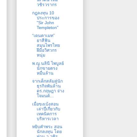
วชิรวรากร
กฎลงทุน 10
ประการของ
"Sir John
Templeton"
“เดนตาเมท”
ยาสีฟัน
สมุนไพรไทย
ฝีมือวิศวกร
หนุ่ม
พ.ญ.นลินี ไพบูลย์
นักขายตรง
หมื่นล้าน
จากเด็กสลัมสู่นัก
ธุรกิจพันล้าน
ดร.กฤษฎา จ่าง
ใจมนต์...
เมื่อขงเบ้งสอน
เล่าปี่เกี่ยวกับ
เทคนิคการ
บริหารเวลา
หยิบคำพระ สอน
นักลงทุน โดย
ท่าน ว วชิร