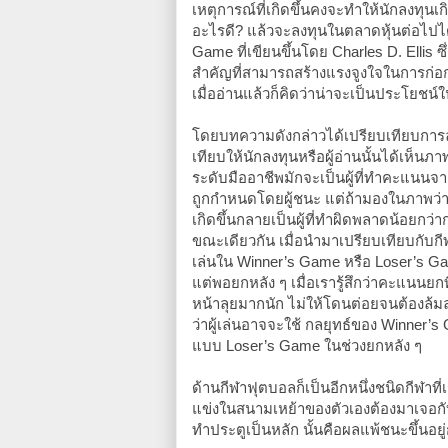
เหตุการณ์ที่เกิดขึ้นคงจะทำให้นักลงทุนเ
อะไรดี? แล้วจะลงทุนในตลาดหุ้นต่อไปได
Game ที่เขียนขึ้นโดย Charles D. Ellis ซ
สำคัญที่สามารถสร้างแรงจูงใจในการก่อก
เมื่ออ่านแล้วก็คิดว่าน่าจะเป็นประโยชน์
โดยบทความดังกล่าวได้เปรียบเทียบการลง
เทียบให้นักลงทุนหรือผู้อ่านนั้นได้เห็
ระดับมืออาชีพมักจะเป็นผู้ที่ทำคะแนนจา
ถูกกำหนดโดยผู้ชนะ แต่ถ้ามองในภาพว่าเร
เกิดขึ้นกลายเป็นผู้ที่ทำผิดพลาดน้อยกว่า
ขณะเดียวกัน เมื่อนำมาเปรียบเทียบกับก
เล่นใน Winner’s Game หรือ Loser’s Gam
แต่พอยกหลัง ๆ เมื่อเรารู้สึกว่าคะแนนย
หน้าลุยมากนัก ไม่ให้โดนต่อยจนต้องล้
ว่าผู้เล่นอาจจะใช้ กลยุทธ์ของ Winner
แบบ Loser’s Game ในช่วงยกหลัง ๆ
ด้านกีฬาฟุตบอลก็เป็นอีกหนึ่งชนิดกีฬาท
แข่งในสนามเหย้าของตัวเองต้องมาเจอกับคู
ทำประตูเป็นหลัก นั้นคือผลแพ้ชนะขึ้นอยู