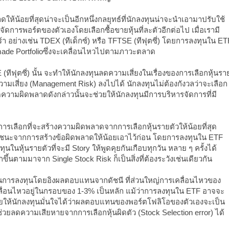
ห้น้อยที่สุดน่าจะเป็นอีกหนึ่งกลยุทธ์ที่นักลงทุนน่าจะนำเอามาปรับใช้
จัดการพอร์ตของตัวเองโดยเลือกซื้อขายหุ้นที่ละตัวอีกต่อไป เมื่อเรามี
ร้า อย่างเช่น TDEX (ทีเด็กซ์) หรือ TFTSE (ทีฟุตซี่) โดยการลงทุนใน ET
 made Portfolioซึ่งจะเคลื่อนไหวไปตามภาวะตลาด
E (ทีฟุตซี่) นั้น จะทำให้นักลงทุนลดความเสี่ยงในเรื่องของการเลือกหุ้นรา
ามเสี่ยง (Management Risk) ลงไปได้ นักลงทุนไม่ต้องกังวลว่าจะเลือก
ดความผิดพลาดดังกล่าวนั้นจะช่วยให้นักลงทุนมีการบริหารจัดการที่มี
การเลือกที่จะสร้างความผิดพลาดจากการเลือกหุ้นรายตัวให้น้อยที่สุด
แพ้ชนะจากการสร้างข้อผิดพลาดให้น้อยเอาไว้ก่อน โดยการลงทุนใน ETF
ในหุ้นรายตัวที่จะมี Story ให้พูดคุยกันเกือบทุกวัน หลาย ๆ ครั้งได้
ขึ้นตามมาจาก Single Stock Risk ก็เป็นสิ่งที่ต้องระวังเช่นเดียวกัน
การลงทุนโดยอิงผลตอบแทนจากดัชนี ที่ส่วนใหญ่การเคลื่อนไหวของ
ลื่อนไหวอยู่ในกรอบของ 1-3% เป็นหลัก แม้ว่าการลงทุนใน ETF อาจจะ
่วยให้นักลงทุนมั่นใจได้ว่าผลตอบแทนของพอร์ตโฟลิโอของตัวเองจะเป็น
ช่วยลดความเสียหายจากการเลือกหุ้นผิดตัว (Stock Selection error) ได้