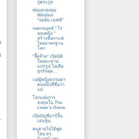
ภูตระกูล
พ่อมดกองทุน
Windsor
"จอห์น เนฟฟ์"
ถอดกลยุทธ์ “ ไร่
คุณหญิง ”
สร้างชื่อกาแฟ
ม
ไทยมาตรฐาน
โลก
ป
“จี๊ดจ๊าด” เปิดมิติ
ใหม่มะขาม
แปรรูป ไอเดีย
ธุรกิจสุด...
เเด่ผู้หญิงธรรมดา
คนหนึ่งที่ชื่อว่า
แม่
โลกแห่งการ
ลงทุนใน The
Loser’s Game
เปิดบัญชีมาร์จิ้น
เล่นหุ้น
คนตายไม่ได้พูด
โดย ดร.
นิเวศน์ เหม