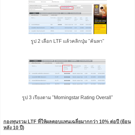
รูป 2 เลือก LTF แล้วคลิกปุ่ม "ค้นหา"
รูป 3 เรียงตาม "Morningstar Rating Overall"
กองทุนรวม LTF ที่ให้ผลตอบแทนเฉลี่ยมากกว่า 10% ต่อปี (ย้อน
หลัง 10 ปี)