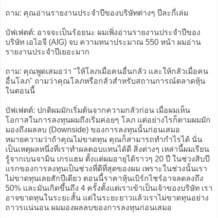
ถาม: คุณอ่านรายงานประจำปีของบริษัทต่างๆ ปีละกี่เล่ม
บัฟเฟตต์: อาจจะเป็นร้อยนะ ผมเพิ่งอ่านรายงานประจำปีของ
บริษัท เอไอจี (AIG) จบ ความหนาประมาณ 550 หน้า ผมอ่าน
รายงานประจำปีเยอะมาก
ถาม: คุณพูดเสมอว่า "ให้โลภเมื่อคนอื่นกลัว และให้กลัวเมื่อคน
อื่นโลภ" ถามว่าคุณโลภหรือกลัวสำหรับสถานการณ์ตลาดหุ้น
ในตอนนี้
บัฟเฟตต์: ปกติผมมักเริ่มต้นจากความกลัวก่อน เมื่อผมเห็น
โอกาสในการลงทุนผมถึงเริ่มค่อยๆ โลภ แต่อย่างไรก็ตามผมมัก
มองถึงผลลบ (Downside) ของการลงทุนนั้นก่อนเสมอ
หมายความว่าถ้าคุณไม่ขาดทุน คุณก็สามารถทำกำไรได้ นั่น
เป็นเหตุผลหนึ่งที่เราทำผลตอบแทนได้ดี สิ่งต่างๆ เหล่านี้ผมเรียน
รู้จากเบนจามิน เกรแฮม ตั้งแต่ผมอายุได้ราวๆ 20 ปี ในช่วงสิบปี
แรกของการลงทุนเป็นช่วงที่ดีที่สุดของผม เพราะในช่วงนั้นเรา
ไม่ขาดทุนเลยสักปีเดียว ตอนนี้ราคาหุ้นเบิร์กไชร์อาจลดลงถึง
50% และมันเกิดขึ้นถึง 4 ครั้งตั้งแต่เราเข้าเป็นเจ้าของบริษัท เรา
อาจขาดทุนในระยะสั้น แต่ในระยะยาวแล้วเราไม่ขาดทุนอย่าง
ถาวรแน่นอน ผมมองผลลบของการลงทุนก่อนเสมอ