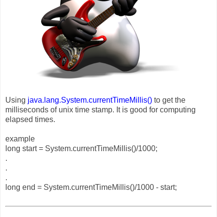
Using
java.lang.System.currentTimeMillis()
to get the
milliseconds of unix time stamp. It is good for computing
elapsed times.
example
long start = System.currentTimeMillis()/1000;
.
.
.
long end = System.currentTimeMillis()/1000 - start;