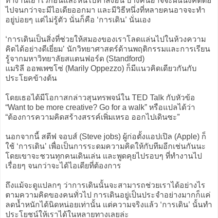
ทำงานเอาไว้ก่อนและหันไปทำสิ่งอื่น บางคนอาจจะฝืนนั่งคิดต่อ
ไปจนกว่าจะมีไอเดียออกมา และมีวิธีหนึ่งที่หลายคนอาจจะทำ
อยู่บ่อยๆ แต่ไม่รู้ตัว นั่นก็คือ ‘การเดิน’ นั่นเอง
‘การเดินเป็นสิ่งที่ช่วยให้สมองของเราโลดแล่นไปในห้วงความ
คิดได้อย่างดีเยี่ยม’ นักวิทยาศาสตร์ด้านพฤติกรรมและการเรียน
รู้จากมหาวิทยาลัยสแตนฟอร์ด (Standford)
แมริลี ออพเพซโซ่ (Marily Oppezzo) ก็มีแนวคิดเดียวกันกับ
ประโยคข้างต้น
โดยเธอได้มีโอกาสกล่าวสุนทรพจน์ใน TED Talk กับหัวข้อ
“Want to be more creative? Go for a walk” หรือแปลได้ว่า
“ต้องการความคิดสร้างสรรค์เพิ่มเหรอ ออกไปเดินซะ”
นอกจากนี้ สตีฟ จอบส์ (Steve jobs) ผู้ก่อตั้งแอปเปิล (Apple) ก็
ใช้ ‘การเดิน’ เพื่อเป็นการระดมความคิดให้กับทีมอีกเช่นกันนะ
โดยเขาจะชวนทุกคนเดินเล่น และพูดคุยไปรอบๆ ที่ทำงานไป
เรื่อยๆ จนกว่าจะได้ไอเดียที่ต้องการ
ถึงแม้จะดูแปลกๆ ว่าการเดินนั้นจะสามารถช่วยเราได้อย่างไร
ตามความคิดของคนทั่วไป การเดินอยู่เป็นประจำอย่างมากก็แค่
ลดน้ำหนักได้นิดหน่อยเท่านั้น แต่ความจริงแล้ว ‘การเดิน’ นั้นทำ
ประโยชน์ให้เราได้ในหลายทางเลยล่ะ