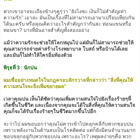
พวกเขาอาจจะเถียงข้างๆคูๆว่า "ยังไงซะ เงินก็ไม่สำคัญเท่า
ความรัก" เอาล่ะ มันเป็นเรื่องที่ไม่สามารถเอามาเปรียบเทียบกัน
ได้นะครับ หรือคุณคิดว่าอะไรสำคัญกว่ากันล่ะ ท่อนแขนหรือ
ท่อนขา? บางที่มันอาจสำคัญทั้งสองอย่าง
แม้ว่าความรักจะช่วยให้โลกหมุนไป แต่มันก็ไม่สามารถช่วยให้
คุณสามารถจ่ายค่าสร้างโรงพยาบาล โบสถ์ หรือบ้านได้เลย
และมันก็ไม่ทำให้ใครอิ่มท้องด้วย
พิรุธที่ 3 : นักบ่น
ผมเชื่ออย่างหมดใจในกฎครอบจักรวาลที่กล่าวว่า "สิ่งที่คุณให้
ความสนใจจะยิ่งเพิ่มขยายผล"
เวลาคุณบ่น เห็นได้ชัดว่าคุณเพิ่มความสนใจไปยังเรื่องร้ายๆที่
เกิดขึ้นในชีวิต และเนื่องจากคุณจะได้ในสิ่งที่คุณให้ความสนใจ
คุณก็จะได้รับเรื่องร้ายๆในชีวิตมากขึ้นไปอีก
จะว่าไป ผมขอบอกว่าคุณไม่ควรเข้าไปคลุกคลีกับพวกชอบบ่น
เพราะพลังงานในด้านลบเป็นโรคติดต่อ แต่ก็ยังมีคนจำนวนมาก
ชอบขลุกอยู่กับพวกชอบบ่น เพราะอะไร? เหตุผลง่ายๆคือ พวก