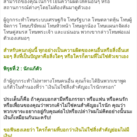
สามารถของคุณในการโยนความผิดใส่คนอื่นๆ หรือ
สถานการณ์ต่างๆโดยไม่ต้องหันมาดูตัวเอง
ผู้ถูกกระทำโทษระบบเศรษฐกิจ โทษรัฐบาล โทษตลาดหุ้น โทษผู้
จัดการ โทษบริษัทแม่ โทษหัวหน้า โทษลูกน้อง โทษแผนกจัดส่ง
โทษคู่สมรส โทษพระเจ้า และแน่นอน พวกเขากล่าวโทษพ่อแม่
ตัวเองเสมอๆ
สำหรับคนกลุ่มนี้ ทุกอย่างเป็นความผิดของคนอื่นหรือสิ่งอื่นเส
มอๆ สิ่งที่เป็นปัญหาคือสิ่งใดๆ หรือใครก็ตามที่ไม่ใช่ตัวเขาเอง
พิรุธที่ 2 : นักแก้ตัว
ถ้าผู้ถูกกระทำไม่หาทางโทษคนอื่น คุณก็จะได้ยินพวกเขาพูด
แก้ตัวในทำนองที่ว่า "เงินไม่ใช่สิ่งสำคัญอะไรนักหรอก"
ประเด็นก็คือ ถ้าคุณบอกสามีหรือภรรยา หรือแฟน หรือคนรัก
หรือเพื่อนของคุณว่าพวกเค้าไม่ใช่คนสำคัญอะไรนัก คุณว่า
พวกเขาจะอยากอยู่กับคุณต่อไปหรือเปล่า?ผมไม่คิดอย่างนั้นนะ
เงินก็เหมือนกันนะครับ!
ขอฟันธงเลยว่า ใครก็ตามที่บอกว่าเงินไม่ใช่สิ่งสำคัญย่อมไม่มี
เงิน!