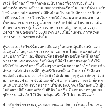
ทเวย์ ซึ่งมีผลกำไรหลากหลายนับจากธุรกิจการประกันภัย
อสังหาริมทรัพย์ พลังงานและการเช่าเครื่องบิน และบริษัทเบอร์ก
ไชร์ ฮาธาเวย์ ของเขาไม่มีสินค้าอะไรเลย ไม่มีการขายสินค้า
ไม่มีการผลิตการบริการใดๆ รายได้จำนวนมากมายมหาศาล
ทั้งหมดมาจากการลงทุนในตลาดหลักทรัพย์ ได้รับฉายาว่าเป็น
นักลงทุนที่เก่งที่สุดในโลก เขาสามารถเพิ่มราคาหุ้นกองทุน
Berkshire ของเขาถึง 3600 เท่า และเน้นย้ำเฉพาะการลงทุน
แบบ Value Investor เท่านั้น
หุ้นของเบอร์กไชร์นั้นจดทะเบียนอยู่ในตลาดหุ้นนิวยอร์ก และ
เป็นหุ้นตัวใหญ่ที่แปลกประหลาด นอกจากไม่มีการผลิตสินค้า
และบริการใดๆ เลย ซื้อขายหุ้นอย่างเดียว ยังเป็นหุ้นที่ไม่เคยมี
การจ่ายปันผลมาหลายสิบปี ทั้งๆ ที่มีกำไรมหาศาลทุกปี ทำให้
บริษัทมีสินทรัพย์มากขึ้นเรื่อยๆ ราคาหุ้นของเบอร์กไชร์ทะลุหลัก
ล้านบาทไปแล้ว คนที่ถือหุ้นบริษัทเขาตั้งแต่วันแรก ก็ยังถือมา
จนถึงปัจจุบัน พวกเขาเชื่อในตัวบัฟเฟตต์มากๆ หุ้นบริษัทเขาจึงมี
สภาพคล่องต่ำมาก ซึ่งเป็นผลดีกับกิจการ เนื่องจากจะไม่มีคนที่
เล่นหุ้นวันต่อวันมาป่วนราคา บริษัทของเขาจะเลือกลงทุนในหุ้น
ในกิจการที่เยี่ยมยอดเพียงไม่กี่ตัว โดยซื้อเมื่อตอนราคาถูกและ
ยุติธรรม แล้วเก็บไว้ให้นานที่สุด หรือเก็บไปตลอดชีวิตเลย
สำหรับพอร์ทการลงทุนของเขาจะมีแต่กิจการที่ดีของโลก เช่น