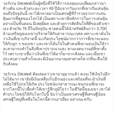
วอร์เรน บัฟเฟตต์เป็นผู้หนึ่งที่ใช้วิธีการลงทุนแบบที่ผมกล่าวมา
ข้างต้น และด้วยระยะเวลา 49 ปีนับจากวันแรกที่เขาเริ่มเล่นหุ้น
จนถึงปัจจุบันนี้ เขาได้กลายมาเป็นเศรษฐีที่ร่ำรวยจากการเล่น
หุ้นมากที่สุดของโลกได้ เป็นเพราะเขามีหลักการในการเล่นหุ้น
อย่างเป็นขั้นตอน มีเหตุมีผล และด้วยการตัดสินใจที่ดีของตัวเขา
เอง ด้วยวัย 76 ปีในปัจจุบัน ชายคนนี้ได้นำทรัพย์สินกว่า 3,700
ล้านเหรียญของเขาบริจาคให้กับสาธารณะกุศล เพราะเขามั่นใจ
ว่าเงินที่เขาบริจาคนี้ จะเกิดประโยชน์มากกว่าการที่เขาจะมอบ
ให้กับลูก ๆ ของเขา และเขาก็มั่นใจในตัวคนที่เขามอบเงินให้ว่า
จะสามารถทำในสิ่งที่เขาปราถนาและ ตามเจตนารมย์ที่เขาตั้ง
ไว้ เพราะเขาเชื่อว่าเงินที่เขาได้มาก็มาจากสังคม และเมื่อเขา
ประสบความสำเร็จและมีเงินมากมายมหาศาลก็ควรที่จะคืนให้
กับสังคม
วอร์เรน บัฟเฟตต์ คิดเสมอว่าเขาอายุมากแล้ว คงจะใช้เงินไปอีก
ไม่ได้มาก เขายังมีเงินเหลือเก็บอีกเยอะและพร้อมที่จะนำเงินที่
เหลือใช้ไปก่อให้เกิด ประโยชน์แก่สาธารณะชนก่อนที่เขาจะ
จากโลกนี้ไป เพื่อทำให้เขารู้สึกภูมิใจว่า ในชีวิตนี้ของเขา เขาได้
ทำประโยชน์ให้กับโลกใบนี้ นับว่าเป็นมหาเศรษฐีที่เศรษฐีน้อย
เศรษฐีใหญ่ที่เหลือในโลกนี้ควรเอาเยี่ยง อย่างนะครับ