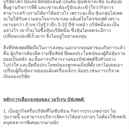
บริษัทโค้ก ยิลเลท ดิสนีย์แลนด์ เป็นต้น หุ้นที่เขาจะซื้อ จะต้องมี
พื้นฐานกิจการที่ดี และเขาจะต้องรู้จักและเข้าใจว่ากิจการ
สามารถสร้างรายได้มาได้อย่างไร เพราะฉะนั้น หุ้นกลุ่มไฮเทค
จะไม่ได้รับความสนใจจากเขาเลย แม้แต่ไมโครซอฟต์ เพราะ
เขาบอกว่า ถ้าเขาไม่รู้ว่าอีก 5-10 ปีข้างหน้า บริษัทนั้นจะเป็น
อย่างไร เขาก็จะไม่ซื้อหุ้นบริษัทนั้น ซึ่งหุ้นไฮเทคจะมีการ
เปลี่ยนแปลงที่เร็วมาก จึงไม่อยู่ในข่ายลงทุน
สิ่งที่บัฟเฟตต์ยึดถือในการลงทุน นอกจากคุณค่าของกิจการแล้ว
คือ ผู้บริหารต้องมีความซื่อสัตย์ ยึดผลประโยชน์ของผู้ถือหุ้นราย
ย่อยเป็นหลัก ฉะนั้นการบริหารงานของบัฟเฟตต์จึงทำอย่าง
โปร่งใส และยึดถือประโยชน์ของทุกคนเป็นที่ตั้ง เขาไม่เคยเอา
เปรียบผู้ถือหุ้นรายย่อยแม้แต่เรื่องเล็กๆ น้อยๆ เช่นการบริจาค
เงินของบริษัท
หลักการเลือกลงทุนของ วอร์เรน บัฟเฟตต์:
1. เป็นธุรกิจหรือบริษัทที่ไม่ซับซ้อน กิจการประเภทง่ายๆ ไม่
วุ่นวายนี้ จะสามารถบริหารจัดการได้อย่างง่ายๆ ไม่ต้องใช้เทคนิ
คบุคคลากรพิเศษมากมายนัก