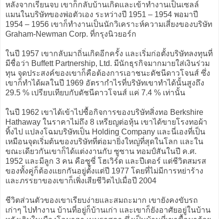
หลังจากเรียนจบ เขาก็กลับบ้านเกิดและเข้าทำงานเป็นเซลล์
แมนในบริษัทของพ่อตัวเอง ระหว่างปี 1951 – 1954 พอมาปี
1954 – 1956 เขาก็ทำงานเป็นนักวิเคราะห์ความเสี่ยงของบริษัท
Graham-Newman Corp. ที่กรุงนิวยอร์ก
ในปี 1957 เขากลับมาถิ่นเกิดอีกครั้ง และเริ่มก่อตั้งบริษัทลงทุนที่
มีชื่อว่า Buffett Partnership, Ltd. มีนักธุรกิจมากมายใส่เงินร่วม
ทุน จุดประสงค์ของเขาก็คือต้องการเอาชนะดัชนีดาวโจนส์ ซึ่ง
เขาก็ทำได้ผลในปี 1969 อัตรากำไรที่บริษัทเขาทำได้นั้นสูงถึง
29.5 % เปรียบเทียบกับดัชนีดาวโจนส์ แค่ 7.4 % เท่านั้น
ในปี 1962 เขาได้เข้าไปซื้อกิจการของบริษัทสิ่งทอ Berkshire
Hathaway ในราคาไม่ถึง 8 เหรียญต่อหุ้น เขาได้ขายโรงทอผ้า
ทิ้งไป แปลงโฉมบริษัทเป็น Holding Company และนี่เองที่เป็น
เหมือนจุดเริ่มต้นของบริษัทที่ต่อมายิ่งใหญ่ที่สุดในโลก และใน
ขณะเดียวกันเขาก็ได้แต่งงานกับ ซูซาน ทอมป์สันในปี ค.ศ.
1952 และมีลูก 3 คน คือซูซี่ โฮเวิร์ด และปีเตอร์ แต่ชีวิตสมรส
ของทั้งคู่ก็ต้องแยกกันอยู่ตั้งแต่ปี 1977 โดยที่ไม่มีการหย่าร้าง
และภรรยาของเขาก็เพิ่งเสียชีวิตไปเมื่อปี 2004
ชีวิตส่วนตัวของเขาเรียบง่ายและสมถะมาก เขายังคงขับรถ
เก่าๆ ไปทำงาน บ้านที่อยู่ก็บ้านเก่า และเขาก็ยังอาศัยอยู่ในบ้าน