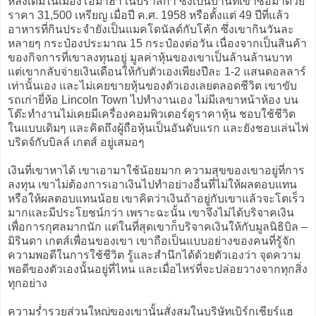
หลังเดิมในเมืองโอมาฮา เนบราสกา ซึ่งเป็นบ้านที่เขาซื้อมาด้วย
ราคา 31,500 เหรียญ เมื่อปี ค.ศ. 1958 หรือตั้งแต่ 49 ปีที่แล้ว
อาหารที่กินประจำยังเป็นแมคโดนัลด์กับโค้ก ซึ่งเขากินวันละ
หลายๆ กระป๋องประมาณ 15 กระป๋องต่อวัน เนื่องจากเป็นสินค้า
ของกิจการที่เขาลงทุนอยู่ มูลค่าหุ้นของเขาเป็นล้านล้านบาท
แต่เขากลับจ่ายเงินเดือนให้กับตัวเองเพียงปีละ 1-2 แสนดอลลาร์
เท่านั้นเอง และไม่เคยขายหุ้นของตัวเองเลยตลอดชีวิต เขาขับ
รถเก่ายี่ห้อ Lincoln Town ไปทำงานเอง ไม่มีเลขาหน้าห้อง บน
โต๊ะทำงานไม่เคยมีเครื่องคอมพิวเตอร์ดูราคาหุ้น ชอบใช้ชีวิต
ในแบบเดิมๆ และคิดถึงผู้ถือหุ้นเป็นอันดับแรก และยังชอบเล่นไพ่
บริดจ์กับบิลล์ เกตส์ อยู่เสมอๆ
เงินที่เขาหาได้ เขาเอามาใช้น้อยมาก ความสุขของเขาอยู่ที่การ
ลงทุน เขาไม่ต้องการเอาเงินไปทำอย่างอื่นที่ไม่ให้ผลตอบแทน
หรือให้ผลตอบแทนน้อย เขาคิดว่าเงินถ้าอยู่กับเขาแล้วจะโตเร็ว
มากและมีประโยชน์กว่า เพราะฉะนั้น เขาจึงไม่ได้บริจาคเงิน
เพื่อการกุศลมากนัก แต่ในที่สุดเขาก็บริจาคเงินให้กับมูลนิธิบิล –
มิรินดา เกตส์เพื่อนของเขา เขาถือเป็นแบบอย่างของคนที่รู้จัก
ความพอดีในการใช้ชีวิต รู้และสำนึกได้ด้วยตัวเองว่า จุดความ
พอดีของตัวเองนั้นอยู่ที่ไหน และเมื่อไหร่ที่จะปล่อยวางจากทุกสิ่ง
ทุกอย่าง
ความร่ำรวยส่วนใหญ่ของเขานั้นสั่งสมในบริษัทเบิร์กเชียร์แฮ