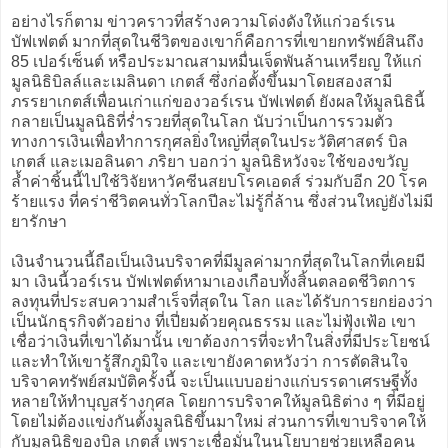
อย่างไรก็ตาม ข่าวคราวที่สร้างความโด่งดังให้แก่วอร์เรน
บัฟเฟตต์ มากที่สุดในชีวิตของเขาก็คือการที่เขายกทรัพย์สินถึง
85 เปอร์เซ็นต์ หรือประมาณสามหมื่นเจ็ดพันล้านเหรียญ ให้แก่
มูลนิธิบิลล์และเมลินดา เกตส์ ซึ่งก่อตั้งขึ้นมาโดยสองสามี
ภรรยาเกตส์เพื่อนเก่าแก่ของวอร์เรน บัฟเฟตต์ ยังผลให้มูลนิธินี้
กลายเป็นมูลนิธิที่ร่ำรวยที่สุดในโลก นับว่าเป็นการรวมตัว
ทางการเงินเพื่อทำการกุศลยิ่งใหญ่ที่สุดในประวัติศาสตร์ บิล
เกตส์ และเมอลินดา ภริยา บอกว่า มูลนิธิหวังจะใช้ของขวัญ
ล้ำค่าชิ้นนี้ไปใช้วิจัยหาวัคซีนสยบโรคเอดส์ ร่วมกับอีก 20 โรค
ร้ายแรง ที่คร่าชีวิตคนทั่วโลกปีละไม่รู้กี่ล้าน ซึ่งส่วนใหญ่ยังไม่มี
ยารักษา
เงินจำนวนนี้ถือเป็นเงินบริจาคที่มีมูลค่ามากที่สุดในโลกที่เคยมี
มา เงินนี้วอร์เรน บัฟเฟตต์หามาเองเกือบทั้งสิ้นตลอดชีวิตการ
ลงทุนที่ประสบความสำเร็จที่สุดใน โลก และได้รับการยกย่องว่า
เป็นนักธุรกิจตัวอย่าง ที่เปี่ยมด้วยคุณธรรม และไม่ฟุ้งเฟ้อ เขา
เชื่อว่าเงินที่เขาได้มานั้น เขาต้องการที่จะทำในสิ่งที่มีประโยชน์
และทำให้เขารู้สึกภูมิใจ และเขายังคาดหวังว่า การตัดสินใจ
บริจาคทรัพย์สมบัติครั้งนี้ จะเป็นแบบอย่างแก่บรรดาเศรษฐีทั้ง
หลายให้ทำบุญสร้างกุศล โดยการบริจาคให้มูลนิธิต่าง ๆ ที่มีอยู่
โดยไม่ต้องแข่งกันตั้งมูลนิธิขึ้นมาใหม่ ส่วนการที่เขาบริจาคให้
กับมูลนิธิของบิล เกตส์ เพราะเชื่อมั่นในนโยบายช่วยเหลือคน