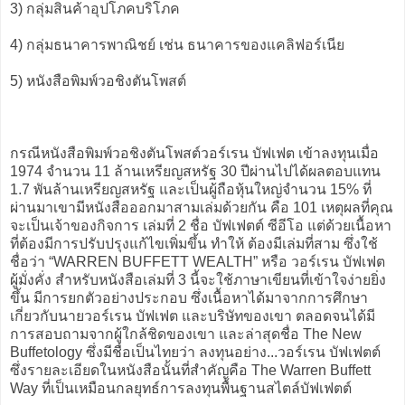
3) กลุ่มสินค้าอุปโภคบริโภค
4) กลุ่มธนาคารพาณิชย์ เช่น ธนาคารของแคลิฟอร์เนีย
5) หนังสือพิมพ์วอชิงตันโพสต์
กรณีหนังสือพิมพ์วอชิงตันโพสต์วอร์เรน บัฟเฟต เข้าลงทุนเมื่อ
1974 จำนวน 11 ล้านเหรียญสหรัฐ 30 ปีผ่านไปได้ผลตอบแทน
1.7 พันล้านเหรียญสหรัฐ และเป็นผู้ถือหุ้นใหญ่จำนวน 15% ที่
ผ่านมาเขามีหนังสือออกมาสามเล่มด้วยกัน คือ 101 เหตุผลที่คุณ
จะเป็นเจ้าของกิจการ เล่มที่ 2 ชื่อ บัฟเฟตต์ ซีอีโอ แต่ด้วยเนื้อหา
ที่ต้องมีการปรับปรุงแก้ไขเพิ่มขึ้น ทำให้ ต้องมีเล่มที่สาม ซึ่งใช้
ชื่อว่า “WARREN BUFFETT WEALTH” หรือ วอร์เรน บัฟเฟต
ผู้มั่งคั่ง สำหรับหนังสือเล่มที่ 3 นี้จะใช้ภาษาเขียนที่เข้าใจง่ายยิ่ง
ขึ้น มีการยกตัวอย่างประกอบ ซึ่งเนื้อหาได้มาจากการศึกษา
เกี่ยวกับนายวอร์เรน บัฟเฟต และบริษัทของเขา ตลอดจนได้มี
การสอบถามจากผู้ใกล้ชิดของเขา และล่าสุดชื่อ The New
Buffetology ซึ่งมีชื่อเป็นไทยว่า ลงทุนอย่าง...วอร์เรน บัฟเฟตต์
ซึ่งรายละเอียดในหนังสือนั้นที่สำคัญคือ The Warren Buffett
Way ที่เป็นเหมือนกลยุทธ์การลงทุนพื้นฐานสไตล์บัฟเฟตต์