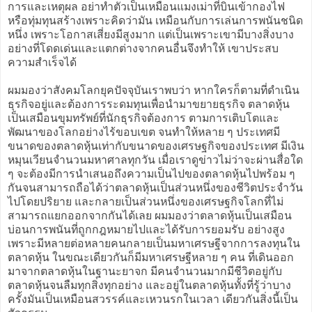
การและเหตุผล อย่าทำตัวเป็นเหมือนแมงเม่าที่บินเข้ากองไฟ
หรือทุ่มทุนสร้างเพราะคิดว่ามัน เหมือนกับการเล่นการพนันชนิด
หนึ่ง เพราะโอกาสเสี่ยงมีสูงมาก แต่เป็นเพราะเขามีบางสิ่งบาง
อย่างที่โดดเด่นและแตกต่างจากคนอื่นจึงทำให้ เขาประสบ
ความสำเร็จได้
ผมมองว่าสังคมโลกยุคปัจจุบันเราพบว่า หากใครก็ตามที่ดำเนิน
ธุรกิจอยู่และต้องการระดมทุนเพื่อนำมาขยายธุรกิจ ตลาดหุ้น
เป็นเสมือนขุมทรัพย์ที่นักธุรกิจต้องการ ตามการเติบโตและ
พัฒนาของโลกอย่างไร้ขอบเขต จนทำให้หลาย ๆ ประเทศมี
ขนาดของตลาดหุ้นเท่ากับขนาดของเศรษฐกิจของประเทศ มีเงิน
หมุนเวียนจำนวนมหาศาลทุกวัน เมื่อเราดูข่าวไม่ว่าจะผ่านสื่อใด
ๆ จะต้องมีการนำเสนอถึงความเป็นไปของตลาดหุ้นไปพร้อม ๆ
กันจนสามารถถือได้ว่าตลาดหุ้นเป็นส่วนหนึ่งของชีวิตประจำวัน
ไปโดยปริยาย และกลายเป็นส่วนหนึ่งของเศรษฐกิจโลกที่ไม่
สามารถแยกออกจากกันได้เลย ผมมองว่าตลาดหุ้นเป็นเสมือน
บ่อนการพนันที่ถูกกฎหมายไปและได้รับการยอมรับ อย่างสูง
เพราะมีหลายต่อหลายคนกลายเป็นมหาเศรษฐีจากการลงทุนใน
ตลาดหุ้น ในขณะเดียวกันก็มีมหาเศรษฐีหลาย ๆ คน ที่เดินออก
มาจากตลาดหุ้นในฐานะยาจก มีคนจำนวนมากมีชีวิตอยู่กับ
ตลาดหุ้นจนลืมทุกสิ่งทุกอย่าง และอยู่ในตลาดหุ้นทั้งที่รู้ว่าบาง
ครั้งมันเป็นเหมือนสวรรค์และเหวนรกในเวลา เดียวกันสิ่งนี้เป็น