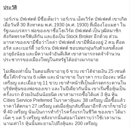
ประวัติ
วอร์เรน บัฟเฟตต์ มีชื่อเต็มว่า วอร์เรน เอ็ดเวิร์ด บัฟเฟตต์ เขาเกิด
เมื่อวันที่ 30 สิงหาคม พ.ศ. 1930 (ค.ศ. 1930) ที่เมืองโอแมฮา ใน
รัฐเนแบรสกา พ่อของเขาชื่อโฮเวิร์ด บัฟเฟตต์ เป็นวุฒิสมาชิก
สังกัดพรรครีพับลิกัน และยังเป็น Stock Broker อีกด้วย ส่วน
มารดาของเขามีชื่อว่าไลล่า บัฟเฟตต์ เขามีพี่น้องอยู่ 2 คน คือด
อริส และเบอร์ตี้ วอร์เรน บัฟเฟตต์ ชอบหมกมุ่นกับตัวเลขตั้งแต่
อายุยังน้อย และมีความจำอันดีเลิศ เขาสามารถจดจำจำนวน
ประชากรของเมืองใหญ่ในสหรัฐได้อย่างมากมาย
ไม่เพียงเท่านั้น ในตอนที่เขาอายุ 6 ขวบ เขาได้จ่ายเงิน 25 เซนต์
ซื้อโค๊กจำนวน 6 แพ็ค และนำมาขาย ในราคา กระป๋องละ หนึ่ง
เหรียญ และเมื่ออายุ 11 ขวบ เขาทำหน้าที่เป็นเด็กจดกระดานใน
บริษัทหุ้นของพ่อของเขา และในปีเดียวกันนั้น เขาเริ่มซื้อหุ้นเป็น
ครั้งแรก ด้วยเงินอันน้อยนิด เขาสามารถซื้อได้แค่ 3 หุ้น หุ้น
Cities Service Preferred ในราคาหุ้นละ 38 เหรียญ เมื่อซื้อแล้ว
ราคาได้ตกมา 27 เหรียญ แต่เมื่อหุ้นกลับขึ้นมาอีกที เขาก็ขายไป
ที่ 40 เหรียญ นั่นเป็นการทำกำไรครั้งแรกในชีวิต ของเขา ได้มา
เน็ต ๆ แค่ 5 เหรียญ หลังจากนั้นต่อมาไม่ทราบว่าใช้เวลานาน
นานเท่าไร หุ้นนั้นทะยานไปถึงหุ้นละ 200 เหรียญ