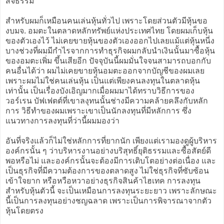
สัจธรรม
สำหรับผมก็เหมือนคนเล่นหุ้นทั่วไป เพราะโดยส่วนตัวมีหุ้นขอ
งบมจ. อมตะในตลาดหลักทรัพย์แห่งประเทศไทย โดยผมเก็บหุ้น
ของตัวเองไว้ ไม่เคยขายหุ้นของตัวเองออกไปเลยแม้แต่หุ้นหนี่ง
บางช่วงที่ผมมีกำไรจากการทำธุรกิจผมกลับนำเงินนั้นมาซื้อหุ้น
ของอมตะเพิ่ม ขึ้นเสียอีก ปัจจุบันนี้ผมมั่นใจจนสามารถบอกกับ
คนอื่นได้ว่า ผมไม่เคยขายหุ้นอมตะออกจากบัญชีของผมเลย
เพราะผมไม่ใช่คนเล่นหุ้น เป็นแต่เพียงคนลงทุนในตลาดหุ้น
เท่านั้น เป็นเรื่องบังเอิญมากเมื่อผมมาได้ทราบวิธีการของ
วอร์เรน บัฟเฟตต์ที่เขาลงุทนนั้นช่างมีความคล้ายคลึงกับหลัก
การ วิธีทำของผมเพราะเขาเป็นนักลงทุนที่มีหลักการ ซึ่ง
แนวทางการลงทุนที่ว่านี้ผมมองว่า
อันที่จริงแล้วก็ไม่ใช่หลักการที่ยากนัก เพียงแต่เรามองดูผู้บริหาร
องค์กรนั้น ๆ ว่าบริหารงานอย่างบริสุทธิ์ยุติธรรมและซื้อสัตย์ดี
พอหรือไม่ และองค์กรนั้นจะต้องมีการเติบโตอย่างต่อเนื่อง และ
เป็นธุรกิจที่มีความต้องการของตลาดสูง ไม่ใช่ธุรกิจที่ซับซ้อน
เข้าใจยาก หรือหวือหวาอย่างธุรกิจสินค้าไฮเทค การลงทุน
สำหรับหุ้นตัวนี้ จะเป็นเหมือนการลงทุนระยะยาว เพราะลักษณะ
นี้เป็นการลงทุนอย่างชญฉลาด เพราะเป็นการพิจารณาจากตัว
หุ้นโดยตรง